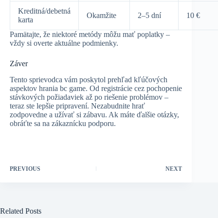
Kreditná/debetná
Okamžite
2–5 dní
10 €
karta
Pamätajte, že niektoré metódy môžu mať poplatky –
vždy si overte aktuálne podmienky.
Záver
Tento sprievodca vám poskytol prehľad kľúčových
aspektov hrania bc game. Od registrácie cez pochopenie
stávkových požiadaviek až po riešenie problémov –
teraz ste lepšie pripravení. Nezabudnite hrať
zodpovedne a užívať si zábavu. Ak máte ďalšie otázky,
obráťte sa na zákaznícku podporu.
PREVIOUS
NEXT
Related Posts