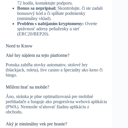
72 hodín, kontaktujte podporu.
Bonus sa nepripísal:
Skontrolujte, či ste zadali
bonusový kód a či spĺňate podmienky
(minimálny vklad).
Problém s nabíjaním kryptomeny:
Overte
správnosť adresy peňaženky a sieť
(ERC20/BEP20).
Need to Know
Aké hry nájdem na tejto platforme?
Ponuka zahŕňa stovky automatov, stolové hry
(blackjack, ruleta), live casino a špeciality ako keno či
bingo.
Môžem hrať na mobile?
Áno, stránka je plne optimalizovaná pre mobilné
prehliadače a funguje ako progresívna webová aplikácia
(PWA). Nemusíte sťahovať žiadnu aplikáciu z
obchodu.
Aký je minimálny vek pre hranie?