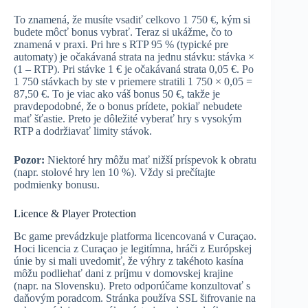
To znamená, že musíte vsadiť celkovo 1 750 €, kým si
budete môcť bonus vybrať. Teraz si ukážme, čo to
znamená v praxi. Pri hre s RTP 95 % (typické pre
automaty) je očakávaná strata na jednu stávku: stávka ×
(1 – RTP). Pri stávke 1 € je očakávaná strata 0,05 €. Po
1 750 stávkach by ste v priemere stratili 1 750 × 0,05 =
87,50 €. To je viac ako váš bonus 50 €, takže je
pravdepodobné, že o bonus prídete, pokiaľ nebudete
mať šťastie. Preto je dôležité vyberať hry s vysokým
RTP a dodržiavať limity stávok.
Pozor:
Niektoré hry môžu mať nižší príspevok k obratu
(napr. stolové hry len 10 %). Vždy si prečítajte
podmienky bonusu.
Licence & Player Protection
Bc game prevádzkuje platforma licencovaná v Curaçao.
Hoci licencia z Curaçao je legitímna, hráči z Európskej
únie by si mali uvedomiť, že výhry z takéhoto kasína
môžu podliehať dani z príjmu v domovskej krajine
(napr. na Slovensku). Preto odporúčame konzultovať s
daňovým poradcom. Stránka používa SSL šifrovanie na