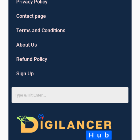
Privacy Policy
Contact page
Terms and Conditions
About Us
Refund Policy
Sign Up