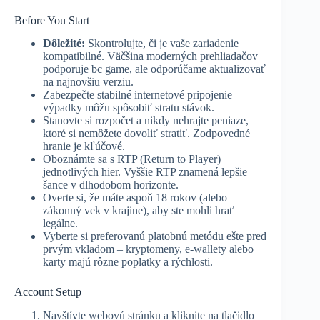
Before You Start
Dôležité:
Skontrolujte, či je vaše zariadenie
kompatibilné. Väčšina moderných prehliadačov
podporuje bc game, ale odporúčame aktualizovať
na najnovšiu verziu.
Zabezpečte stabilné internetové pripojenie –
výpadky môžu spôsobiť stratu stávok.
Stanovte si rozpočet a nikdy nehrajte peniaze,
ktoré si nemôžete dovoliť stratiť. Zodpovedné
hranie je kľúčové.
Oboznámte sa s RTP (Return to Player)
jednotlivých hier. Vyššie RTP znamená lepšie
šance v dlhodobom horizonte.
Overte si, že máte aspoň 18 rokov (alebo
zákonný vek v krajine), aby ste mohli hrať
legálne.
Vyberte si preferovanú platobnú metódu ešte pred
prvým vkladom – kryptomeny, e-wallety alebo
karty majú rôzne poplatky a rýchlosti.
Account Setup
Navštívte webovú stránku a kliknite na tlačidlo