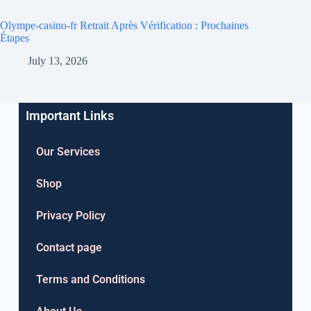
Olympe-casino-fr Retrait Après Vérification : Prochaines
Étapes
July 13, 2026
Important Links
Our Services
Shop
Privacy Policy
Contact page
Terms and Conditions