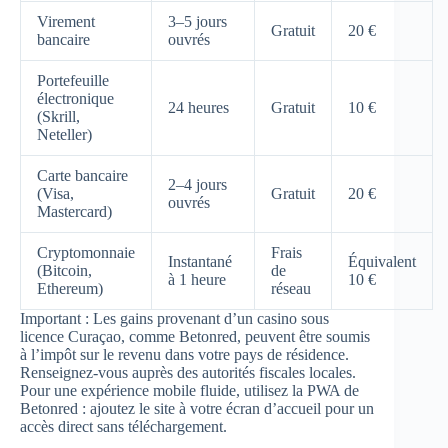
Virement
3–5 jours
Gratuit
20 €
bancaire
ouvrés
Portefeuille
électronique
24 heures
Gratuit
10 €
(Skrill,
Neteller)
Carte bancaire
2–4 jours
(Visa,
Gratuit
20 €
ouvrés
Mastercard)
Cryptomonnaie
Frais
Instantané
Équivalent
(Bitcoin,
de
à 1 heure
10 €
Ethereum)
réseau
Important : Les gains provenant d’un casino sous
licence Curaçao, comme Betonred, peuvent être soumis
à l’impôt sur le revenu dans votre pays de résidence.
Renseignez-vous auprès des autorités fiscales locales.
Pour une expérience mobile fluide, utilisez la PWA de
Betonred : ajoutez le site à votre écran d’accueil pour un
accès direct sans téléchargement.