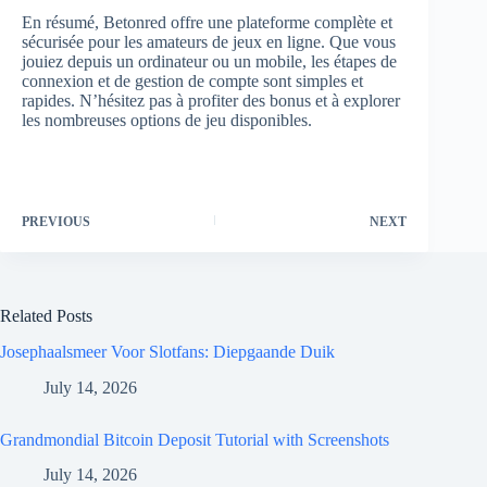
En résumé, Betonred offre une plateforme complète et
sécurisée pour les amateurs de jeux en ligne. Que vous
jouiez depuis un ordinateur ou un mobile, les étapes de
connexion et de gestion de compte sont simples et
rapides. N’hésitez pas à profiter des bonus et à explorer
les nombreuses options de jeu disponibles.
PREVIOUS
NEXT
Related Posts
Josephaalsmeer Voor Slotfans: Diepgaande Duik
July 14, 2026
Grandmondial Bitcoin Deposit Tutorial with Screenshots
July 14, 2026