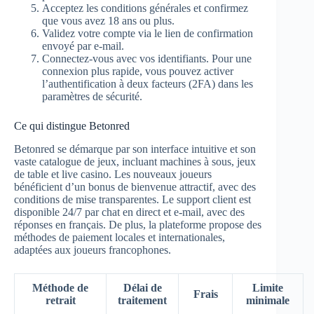
Acceptez les conditions générales et confirmez
que vous avez 18 ans ou plus.
Validez votre compte via le lien de confirmation
envoyé par e-mail.
Connectez-vous avec vos identifiants. Pour une
connexion plus rapide, vous pouvez activer
l’authentification à deux facteurs (2FA) dans les
paramètres de sécurité.
Ce qui distingue Betonred
Betonred se démarque par son interface intuitive et son
vaste catalogue de jeux, incluant machines à sous, jeux
de table et live casino. Les nouveaux joueurs
bénéficient d’un bonus de bienvenue attractif, avec des
conditions de mise transparentes. Le support client est
disponible 24/7 par chat en direct et e-mail, avec des
réponses en français. De plus, la plateforme propose des
méthodes de paiement locales et internationales,
adaptées aux joueurs francophones.
Méthode de
Délai de
Limite
Frais
retrait
traitement
minimale