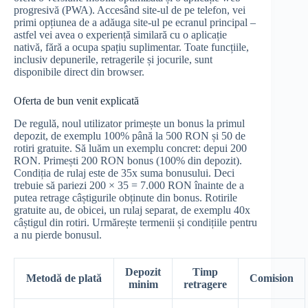
progresivă (PWA). Accesând site-ul de pe telefon, vei
primi opțiunea de a adăuga site-ul pe ecranul principal –
astfel vei avea o experiență similară cu o aplicație
nativă, fără a ocupa spațiu suplimentar. Toate funcțiile,
inclusiv depunerile, retragerile și jocurile, sunt
disponibile direct din browser.
Oferta de bun venit explicată
De regulă, noul utilizator primește un bonus la primul
depozit, de exemplu 100% până la 500 RON și 50 de
rotiri gratuite. Să luăm un exemplu concret: depui 200
RON. Primești 200 RON bonus (100% din depozit).
Condiția de rulaj este de 35x suma bonusului. Deci
trebuie să pariezi 200 × 35 = 7.000 RON înainte de a
putea retrage câștigurile obținute din bonus. Rotirile
gratuite au, de obicei, un rulaj separat, de exemplu 40x
câștigul din rotiri. Urmărește termenii și condițiile pentru
a nu pierde bonusul.
Depozit
Timp
Metodă de plată
Comision
minim
retragere