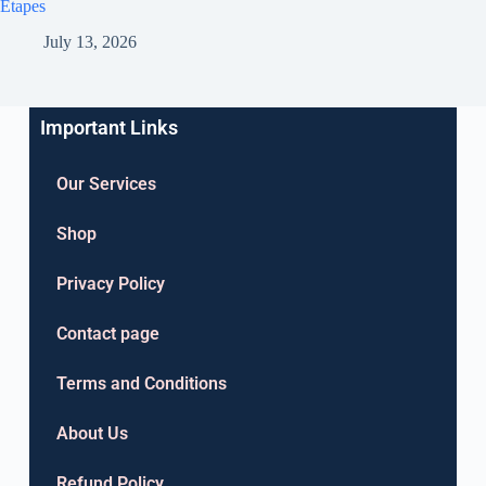
Étapes
July 13, 2026
Important Links
Our Services
Shop
Privacy Policy
Contact page
Terms and Conditions
About Us
Refund Policy