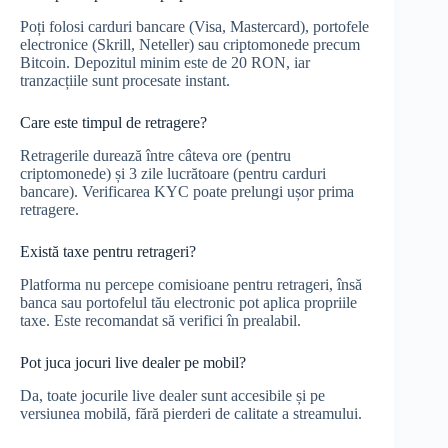
Poți folosi carduri bancare (Visa, Mastercard), portofele
electronice (Skrill, Neteller) sau criptomonede precum
Bitcoin. Depozitul minim este de 20 RON, iar
tranzacțiile sunt procesate instant.
Care este timpul de retragere?
Retragerile durează între câteva ore (pentru
criptomonede) și 3 zile lucrătoare (pentru carduri
bancare). Verificarea KYC poate prelungi ușor prima
retragere.
Există taxe pentru retrageri?
Platforma nu percepe comisioane pentru retrageri, însă
banca sau portofelul tău electronic pot aplica propriile
taxe. Este recomandat să verifici în prealabil.
Pot juca jocuri live dealer pe mobil?
Da, toate jocurile live dealer sunt accesibile și pe
versiunea mobilă, fără pierderi de calitate a streamului.