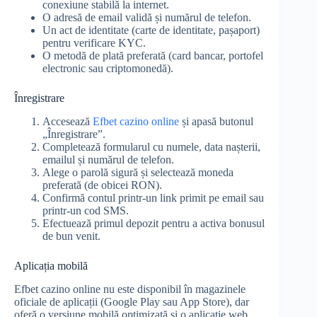
conexiune stabilă la internet.
O adresă de email validă și numărul de telefon.
Un act de identitate (carte de identitate, pașaport)
pentru verificare KYC.
O metodă de plată preferată (card bancar, portofel
electronic sau criptomonedă).
Înregistrare
Accesează
Efbet cazino online
și apasă butonul
„Înregistrare”.
Completează formularul cu numele, data nașterii,
emailul și numărul de telefon.
Alege o parolă sigură și selectează moneda
preferată (de obicei RON).
Confirmă contul printr-un link primit pe email sau
printr-un cod SMS.
Efectuează primul depozit pentru a activa bonusul
de bun venit.
Aplicația mobilă
Efbet cazino online nu este disponibil în magazinele
oficiale de aplicații (Google Play sau App Store), dar
oferă o versiune mobilă optimizată și o aplicație web