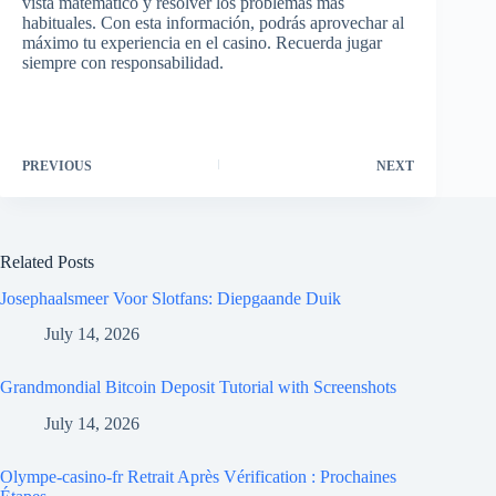
vista matemático y resolver los problemas más
habituales. Con esta información, podrás aprovechar al
máximo tu experiencia en el casino. Recuerda jugar
siempre con responsabilidad.
PREVIOUS
NEXT
Related Posts
Josephaalsmeer Voor Slotfans: Diepgaande Duik
July 14, 2026
Grandmondial Bitcoin Deposit Tutorial with Screenshots
July 14, 2026
Olympe-casino-fr Retrait Après Vérification : Prochaines