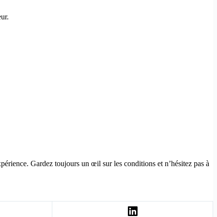
ur.
rience. Gardez toujours un œil sur les conditions et n’hésitez pas à