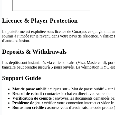
Licence & Player Protection
La plateforme est exploitée sous licence de Curaçao, ce qui garantit un
soumis à l’impôt sur le revenu dans votre pays de résidence. Vérifiez to
d’auto-exclusion.
Deposits & Withdrawals
Les dépôts sont instantanés via carte bancaire (Visa, Mastercard), porte
bancaire peut prendre jusqu’à 5 jours ouvrés. La vérification KYC est o
Support Guide
Mot de passe oublié :
cliquez sur « Mot de passe oublié » sur l
Retard de retrait :
contactez le chat en direct avec votre ident
Vérification de compte :
envoyez les documents demandés par e
Problème de jeu :
vérifiez votre connexion internet et videz le
Bonus non crédité :
assurez-vous d’avoir saisi le code promo (l