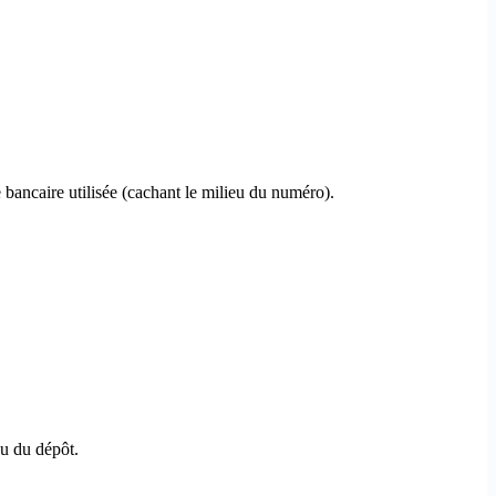
e bancaire utilisée (cachant le milieu du numéro).
ou du dépôt.