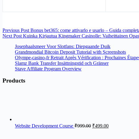
Previous
Post
Bonus bet365: come attivarlo e usarlo – Guida complet
Next
Post
Kuinka Kirjautua Kingmaker Casinolle: Vaiheittainen Opa
Josephaalsmeer Voor Slotfans: Diepgaande Duik
Grandmondial Bitcoin Deposit Tutorial with Screenshots
Olympe-casino-fr Retrait Après Vérification : Prochaines Étape
Slamz Bank Transfer Insättningstid och Gränser
Stave Affiliate Program Overview
Products
Website Development Course
₹
999.00
₹
499.00