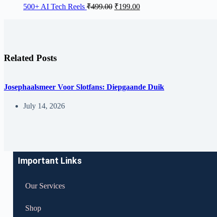
500+ AI Tech Reels
₹
499.00
₹
199.00
Related Posts
Josephaalsmeer Voor Slotfans: Diepgaande Duik
July 14, 2026
Important Links
Our Services
Shop