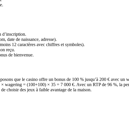
e.
 d’inscription.
om, date de naissance, adresse).
 moins 12 caractères avec chiffres et symboles).
ion reçu.
bonus de bienvenue.
pposons que le casino offre un bonus de 100 % jusqu’à 200 € avec un
) × wagering = (100+100) × 35 = 7 000 €. Avec un RTP de 96 %, la pert
 de choisir des jeux à faible avantage de la maison.