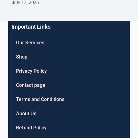
July 13, 2026
Important Links
Our Services
Shop
Privacy Policy
Contact page
Terms and Conditions
About Us
Refund Policy