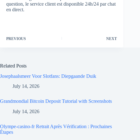
question, le service client est disponible 24h/24 par chat
en direct.
PREVIOUS
NEXT
Related Posts
Josephaalsmeer Voor Slotfans: Diepgaande Duik
July 14, 2026
Grandmondial Bitcoin Deposit Tutorial with Screenshots
July 14, 2026
Olympe-casino-fr Retrait Après Vérification : Prochaines
Étapes