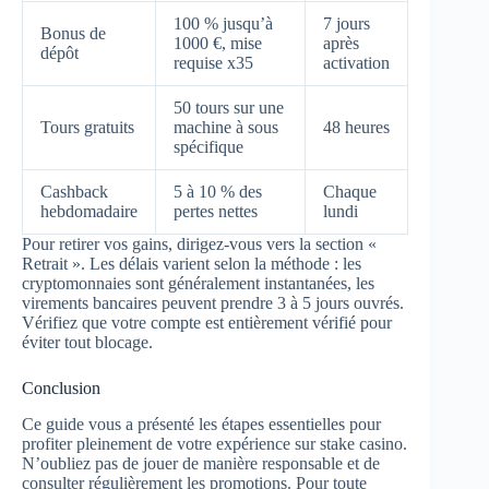
100 % jusqu’à
7 jours
Bonus de
1000 €, mise
après
dépôt
requise x35
activation
50 tours sur une
Tours gratuits
machine à sous
48 heures
spécifique
Cashback
5 à 10 % des
Chaque
hebdomadaire
pertes nettes
lundi
Pour retirer vos gains, dirigez-vous vers la section «
Retrait ». Les délais varient selon la méthode : les
cryptomonnaies sont généralement instantanées, les
virements bancaires peuvent prendre 3 à 5 jours ouvrés.
Vérifiez que votre compte est entièrement vérifié pour
éviter tout blocage.
Conclusion
Ce guide vous a présenté les étapes essentielles pour
profiter pleinement de votre expérience sur stake casino.
N’oubliez pas de jouer de manière responsable et de
consulter régulièrement les promotions. Pour toute