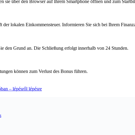
nen sie über den Browser auf Ihrem Smartphone öffnen und zum Startbi
 der lokalen Einkommensteuer. Informieren Sie sich bei Ihrem Finanzam
ie den Grund an. Die Schließung erfolgt innerhalb von 24 Stunden.
itungen können zum Verlust des Bonus führen.
óban – lépésről lépésre
s