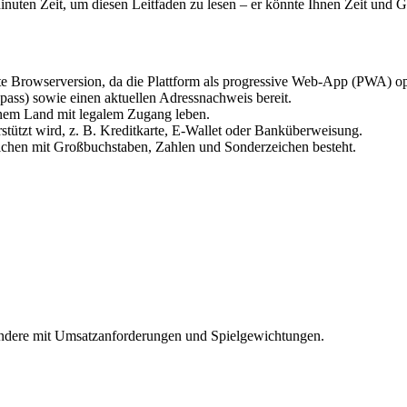
inuten Zeit, um diesen Leitfaden zu lesen – er könnte Ihnen Zeit und G
te Browserversion, da die Plattform als progressive Web-App (PWA) opt
pass) sowie einen aktuellen Adressnachweis bereit.
 einem Land mit legalem Zugang leben.
tützt wird, z. B. Kreditkarte, E-Wallet oder Banküberweisung.
eichen mit Großbuchstaben, Zahlen und Sonderzeichen besteht.
ondere mit Umsatzanforderungen und Spielgewichtungen.