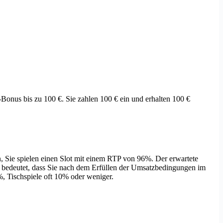
nus bis zu 100 €. Sie zahlen 100 € ein und erhalten 100 €
Sie spielen einen Slot mit einem RTP von 96%. Der erwartete
s bedeutet, dass Sie nach dem Erfüllen der Umsatzbedingungen im
%, Tischspiele oft 10% oder weniger.