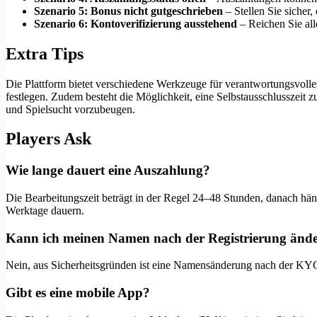
Szenario 5: Bonus nicht gutgeschrieben
– Stellen Sie sicher
Szenario 6: Kontoverifizierung ausstehend
– Reichen Sie all
Extra Tips
Die Plattform bietet verschiedene Werkzeuge für verantwortungsvolles
festlegen. Zudem besteht die Möglichkeit, eine Selbstausschlusszeit 
und Spielsucht vorzubeugen.
Players Ask
Wie lange dauert eine Auszahlung?
Die Bearbeitungszeit beträgt in der Regel 24–48 Stunden, danach hä
Werktage dauern.
Kann ich meinen Namen nach der Registrierung änd
Nein, aus Sicherheitsgründen ist eine Namensänderung nach der KYC-
Gibt es eine mobile App?