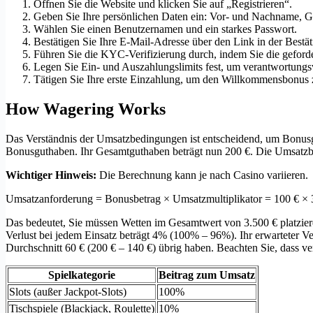
Öffnen Sie die Website und klicken Sie auf „Registrieren“.
Geben Sie Ihre persönlichen Daten ein: Vor- und Nachname, 
Wählen Sie einen Benutzernamen und ein starkes Passwort.
Bestätigen Sie Ihre E-Mail-Adresse über den Link in der Bestä
Führen Sie die KYC-Verifizierung durch, indem Sie die gefor
Legen Sie Ein- und Auszahlungslimits fest, um verantwortungsv
Tätigen Sie Ihre erste Einzahlung, um den Willkommensbonus z
How Wagering Works
Das Verständnis der Umsatzbedingungen ist entscheidend, um Bonusg
Bonusguthaben. Ihr Gesamtguthaben beträgt nun 200 €. Die Umsatzbe
Wichtiger Hinweis:
Die Berechnung kann je nach Casino variieren.
Umsatzanforderung = Bonusbetrag × Umsatzmultiplikator = 100 € × 
Das bedeutet, Sie müssen Wetten im Gesamtwert von 3.500 € platzi
Verlust bei jedem Einsatz beträgt 4% (100% – 96%). Ihr erwarteter 
Durchschnitt 60 € (200 € – 140 €) übrig haben. Beachten Sie, dass ve
Spielkategorie
Beitrag zum Umsatz
Slots (außer Jackpot-Slots)
100%
Tischspiele (Blackjack, Roulette)
10%