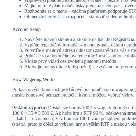
Pripravte si platobnú kartu alebo e-wallet – bežne Visa, Ma
Majte po ruke platný občiansky preukaz alebo pas – overe
Rozhodnite sa o mene – väčšina platforiem podporuje E
Obmedzte herný čas a rozpočet – stanoviť si denný limit 
Account Setup
Navštívte hlavnú stránku a kliknite na tlačidlo Registrácia.
Vyplňte registračný formulár – meno, e-mail, dátum narode
Potvrďte e-mailovú adresu odkazom zaslaným na váš e-ma
Prihláste sa a dokončite overenie totožnosti – odfoťte dokla
Vložte prvý vklad cez zvolenú platobnú metódu.
Aktivujte bonus (ak je k dispozícii) – zvyčajne pri prvom 
How Wagering Works
Pri kasínových bonusoch je kľúčové pochopiť pojem wagering (
musíte bonusové peniaze pretočiť, kým si môžete vybrať výhry.
Príklad výpočtu:
Dostali ste bonus 100 € s wageringom 35x. Ce
100 € × 35 = 3 500 €. Ak hráte hru s RTP 96 %, očakávaná strata 
= 140 €. To znamená, že z bonusu 100 € vám po splnení podmie
(strata), preto je dôležité vyberať hry s vyšším RTP a nízkou volat