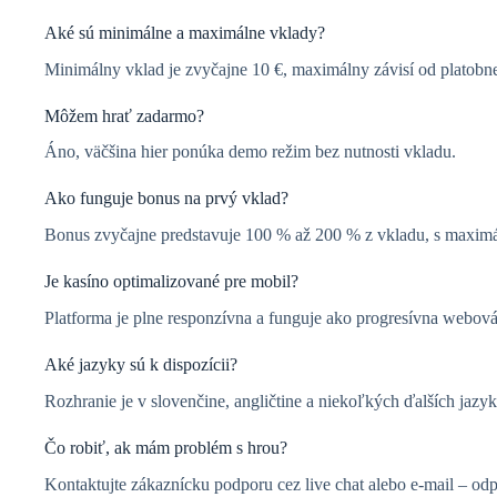
Aké sú minimálne a maximálne vklady?
Minimálny vklad je zvyčajne 10 €, maximálny závisí od platobn
Môžem hrať zadarmo?
Áno, väčšina hier ponúka demo režim bez nutnosti vkladu.
Ako funguje bonus na prvý vklad?
Bonus zvyčajne predstavuje 100 % až 200 % z vkladu, s maxim
Je kasíno optimalizované pre mobil?
Platforma je plne responzívna a funguje ako progresívna webová 
Aké jazyky sú k dispozícii?
Rozhranie je v slovenčine, angličtine a niekoľkých ďalších jazy
Čo robiť, ak mám problém s hrou?
Kontaktujte zákaznícku podporu cez live chat alebo e-mail – od