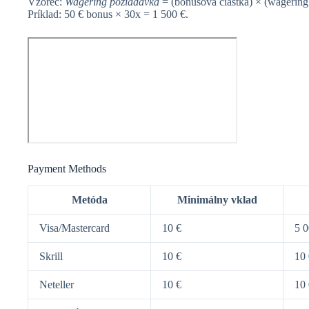
Vzorec:
Wagering požiadavka
= (bonusová čiastka) × (wagering 
Príklad: 50 € bonus × 30x = 1 500 €.
Payment Methods
Metóda
Minimálny vklad
Visa/Mastercard
10 €
5 0
Skrill
10 €
10 
Neteller
10 €
10 