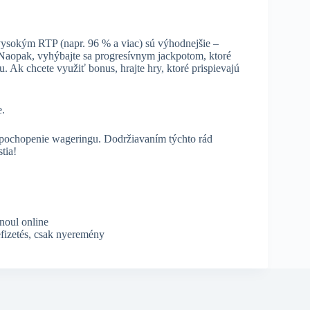
 vysokým RTP (napr. 96 % a viac) sú výhodnejšie –
. Naopak, vyhýbajte sa progresívnym jackpotom, ktoré
. Ak chcete využiť bonus, hrajte hry, ktoré prispievajú
e.
o pochopenie wageringu. Dodržiavaním týchto rád
tia!
inoul online
fizetés, csak nyeremény