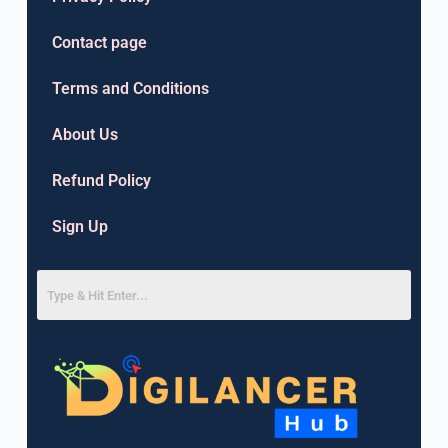
Contact page
Terms and Conditions
About Us
Refund Policy
Sign Up