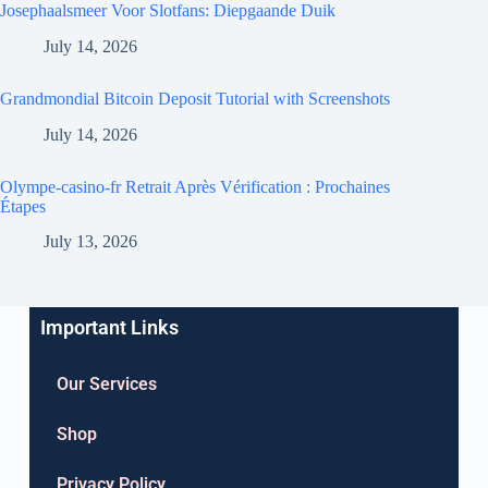
Josephaalsmeer Voor Slotfans: Diepgaande Duik
July 14, 2026
Grandmondial Bitcoin Deposit Tutorial with Screenshots
July 14, 2026
Olympe-casino-fr Retrait Après Vérification : Prochaines
Étapes
July 13, 2026
Important Links
Our Services
Shop
Privacy Policy