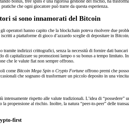
ttando bonus, free spins e una rigorosa gestione del rischio, ha trasfor
i pratiche che ogni giocatore può trarre da questa esperienza.
tori si sono innamorati del Bitcoin
li operatori hanno capito che la blockchain poteva risolvere due problemi 
scritti a piattaforme di gioco d’azzardo sceglie di depositare in Bitcoin,
tramite indirizzi crittografici, senza la necessità di fornire dati bancari 
o di capitalizzare su promozioni lampo o su bonus a tempo limitato. Infin
ione che le valute fiat non sempre offrono.
itoli come
Bitcoin Mega Spin
o
Crypto Fortune
offrono premi che posson
 occasionali che sognano di trasformare un piccolo deposito in una vincita
iù intensamente rispetto alle valute tradizionali. L’idea di “possedere” un
la propensione al rischio. Inoltre, la natura “peer‑to‑peer” delle trans
ypto‑first