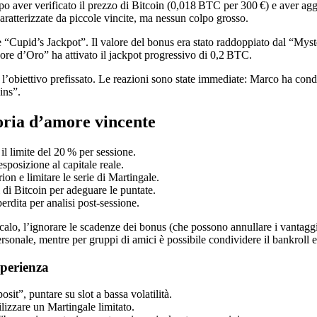
po aver verificato il prezzo di Bitcoin (0,018 BTC per 300 €) e aver agg
caratterizzate da piccole vincite, ma nessun colpo grosso.
“Cupid’s Jackpot”. Il valore del bonus era stato raddoppiato dal “Myster
re d’Oro” ha attivato il jackpot progressivo di 0,2 BTC.
l’obiettivo prefissato. Le reazioni sono state immediate: Marco ha cond
ins”.
oria d’amore vincente
il limite del 20 % per sessione.
esposizione al capitale reale.
ion e limitare le serie di Martingale.
 di Bitcoin per adeguare le puntate.
rdita per analisi post‑sessione.
alo, l’ignorare le scadenze dei bonus (che possono annullare i vantaggi) e
ale, mentre per gruppi di amici è possibile condividere il bankroll e dis
esperienza
sit”, puntare su slot a bassa volatilità.
tilizzare un Martingale limitato.