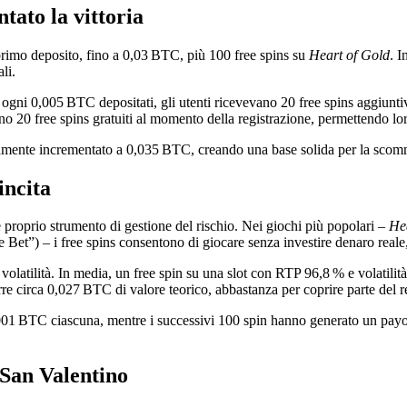
tato la vittoria
rimo deposito, fino a 0,03 BTC, più 100 free spins su
Heart of Gold
. I
li.
ogni 0,005 BTC depositati, gli utenti ricevevano 20 free spins aggiuntiv
 20 free spins gratuiti al momento della registrazione, permettendo loro 
pidamente incrementato a 0,035 BTC, creando una base solida per la scomm
incita
 e proprio strumento di gestione del rischio. Nei giochi più popolari –
He
Bet”) – i free spins consentono di giocare senza investire denaro reale, 
a volatilità. In media, un free spin su una slot con RTP 96,8 % e volat
e circa 0,027 BTC di valore teorico, abbastanza per coprire parte del r
 0,001 BTC ciascuna, mentre i successivi 100 spin hanno generato un pay
i San Valentino