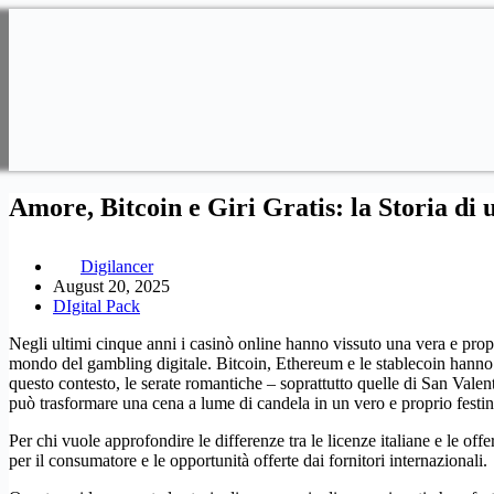
Amore, Bitcoin e Giri Gratis: la Storia d
Digilancer
August 20, 2025
DIgital Pack
Negli ultimi cinque anni i casinò online hanno vissuto una vera e propria
mondo del gambling digitale. Bitcoin, Ethereum e le stablecoin hanno i
questo contesto, le serate romantiche – soprattutto quelle di San Valent
può trasformare una cena a lume di candela in un vero e proprio festino
Per chi vuole approfondire le differenze tra le licenze italiane e le o
per il consumatore e le opportunità offerte dai fornitori internazionali.