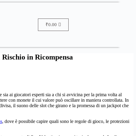
₹
0.00
l Rischio in Ricompensa
ia ai giocatori esperti sia a chi si avvicina per la prima volta al
re con monete il cui valore può oscillare in maniera controllata. In
divisa, il suono delle slot che girano e la promessa di un jackpot che
ms
, dove è possibile capire quali sono le regole di gioco, le protezioni