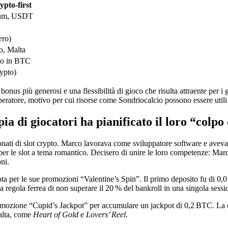
ypto‑first
reum, USDT
ero)
o, Malta
so in BTC
rypto)
bonus più generosi e una flessibilità di gioco che risulta attraente per i
atore, motivo per cui risorse come Sondriocalcio possono essere utili pe
ia di giocatori ha pianificato il loro “colp
onati di slot crypto. Marco lavorava come sviluppatore software e aveva 
per le slot a tema romantico. Decisero di unire le loro competenze: Marc
ni.
ota per le sue promozioni “Valentine’s Spin”. Il primo deposito fu di 0
regola ferrea di non superare il 20 % del bankroll in una singola sessi
promozione “Cupid’s Jackpot” per accumulare un jackpot di 0,2 BTC. La co
‑alta, come
Heart of Gold
e
Lovers’ Reel
.