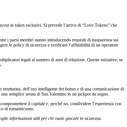
payout in token esclusivi. Si prevede l’arrivo di “Love Tokens” che
e i paesi membri stanno introducendo requisiti di trasparenza sui
ere le policy di sicurezza e verificare l’affidabilità di un operatore
tiplicatori legati al numero di anni di relazione. Queste iniziative, se
.
 strutturata, dell’uso intelligente dei bonus e di una comunicazione di
to una semplice serata di San Valentino in un jackpot da sogno.
za compromettere il capitale e, perché no, condividere l’esperienza con
ico di romanticismo.
glie informazioni utili per chi vuole giocare in sicurezza.