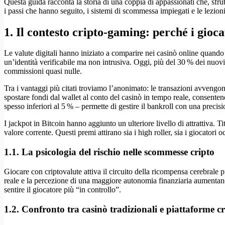
Questa guida racconta la storia di una coppia di appassionati che, sfru
i passi che hanno seguito, i sistemi di scommessa impiegati e le lezion
1. Il contesto cripto‑gaming: perché i gioca
Le valute digitali hanno iniziato a comparire nei casinò online quando g
un’identità verificabile ma non intrusiva. Oggi, più del 30 % dei nuovi i
commissioni quasi nulle.
Tra i vantaggi più citati troviamo l’anonimato: le transazioni avvengono 
spostare fondi dal wallet al conto del casinò in tempo reale, consentend
spesso inferiori al 5 % – permette di gestire il bankroll con una precis
I jackpot in Bitcoin hanno aggiunto un ulteriore livello di attrattiva. T
valore corrente. Questi premi attirano sia i high roller, sia i giocatori
1.1. La psicologia del rischio nelle scommesse cripto
Giocare con criptovalute attiva il circuito della ricompensa cerebrale p
reale e la percezione di una maggiore autonomia finanziaria aumentano 
sentire il giocatore più “in controllo”.
1.2. Confronto tra casinò tradizionali e piattaforme cr