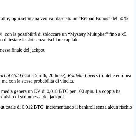
noltre, ogni settimana veniva rilasciato un “Reload Bonus” del 50 %
i, con la possibilità di sbloccare un “Mystery Multiplier” fino a x5.
di testare le slot senza rischiare capitale.
essa finale del jackpot.
art of Gold
(slot a 5 rulli, 20 linee),
Roulette Lovers
(roulette europea
ma con la stessa probabilità di vincita.
ilità media genera un EV di 0,018 BTC per 100 spin. La coppia ha
equisito di scommessa del jackpot.
out totale di 0,012 BTC, incrementando il bankroll senza alcun rischio