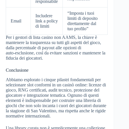
responsabile
“Imposta i tuoi
Includere
limiti di deposito
Email
link a policy
direttamente dal
di limiti
tuo profilo”
Per i gestori di lista casino non AAMS, la chiave è
mantenere la trasparenza su tutti gli aspetti del gioco,
dalla percentuale di payout alle opzioni di
auto‑esclusione, così da evitare sanzioni e mantenere la
fiducia dei giocatori.
Conclusione
Abbiamo esplorato i cinque pilastri fondamentali per
selezionare slot conformi in un casinò online: licenze di
gioco, RNG certificati, audit tecnico, protezione del
giocatore e integrazione tematica. Ognuno di questi
elementi è indispensabile per costruire una libreria di
giochi che non solo incanta i cuori dei giocatori durante
la stagione di San Valentino, ma rispetta anche le rigide
normative internazionali.
Una library curata non è semplicemente una collezione