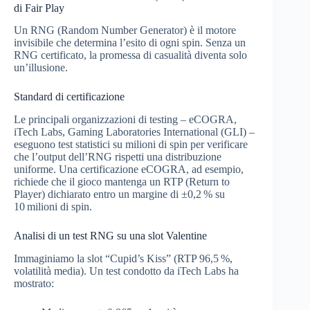
di Fair Play
Un RNG (Random Number Generator) è il motore
invisibile che determina l’esito di ogni spin. Senza un
RNG certificato, la promessa di casualità diventa solo
un’illusione.
Standard di certificazione
Le principali organizzazioni di testing – eCOGRA,
iTech Labs, Gaming Laboratories International (GLI) –
eseguono test statistici su milioni di spin per verificare
che l’output dell’RNG rispetti una distribuzione
uniforme. Una certificazione eCOGRA, ad esempio,
richiede che il gioco mantenga un RTP (Return to
Player) dichiarato entro un margine di ±0,2 % su
10 milioni di spin.
Analisi di un test RNG su una slot Valentine
Immaginiamo la slot “Cupid’s Kiss” (RTP 96,5 %,
volatilità media). Un test condotto da iTech Labs ha
mostrato: