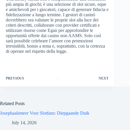
più ampia di giochi; è una selezione di slot sicure, eque
e amichevoli per i giocatori, capace di generare fiducia e
fidelizzazione a lungo termine. I gestori di casinò
dovrebbero ora valutare le proprie slot alla luce dei
criteri descritti, collaborare con provider certificati e
utilizzare risorse come Egan per approfondire le
opportunità offerte dai casino non AAMS. Solo così
sarà possibile celebrare l’amore con promozioni
irresistibili, bonus a tema e, soprattutto, con la certezza
di operare nel rispetto della legge.
PREVIOUS
NEXT
Related Posts
Josephaalsmeer Voor Slotfans: Diepgaande Duik
July 14, 2026