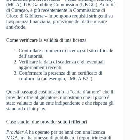
(MGA), UK Gambling Commission (UKGC), Autorità
di Curaçao, e più recentemente la Commissione di
Gioco di Gibilterra – impongono requisiti stringenti su
trasparenza finanziaria, protezione dei dati e misure
anti‑frode.
Come verificare la validità di una licenza
Controllare il numero di licenza sul sito ufficiale
dell’autorità.
Verificare la data di scadenza e gli eventuali
aggiornamenti recenti.
Confermare la presenza di un certificato di
conformità (ad esempio, “MGA B2”).
Questi passaggi costituiscono la “carta d’amore” che il
provider offre al giocatore: dimostrano che il gioco è
stato valutato da un ente indipendente e che rispetta gli
standard di fair play.
Caso studio: due provider sotto i riflettori
Provider A
ha operato per tre anni con una licenza
MGA, ma ha omesso di pubblicare i report trimestrali