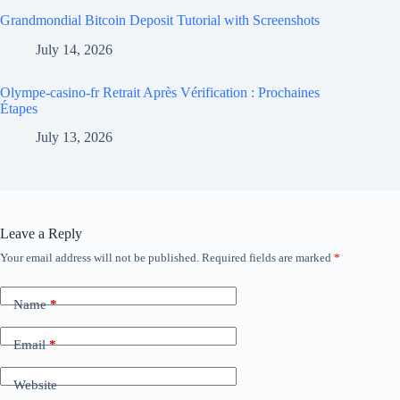
Grandmondial Bitcoin Deposit Tutorial with Screenshots
July 14, 2026
Olympe-casino-fr Retrait Après Vérification : Prochaines
Étapes
July 13, 2026
Leave a Reply
Your email address will not be published.
Required fields are marked
*
Name
*
Email
*
Website