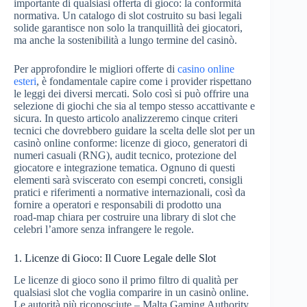
importante di qualsiasi offerta di gioco: la conformità
normativa. Un catalogo di slot costruito su basi legali
solide garantisce non solo la tranquillità dei giocatori,
ma anche la sostenibilità a lungo termine del casinò.
Per approfondire le migliori offerte di
casino online
esteri
, è fondamentale capire come i provider rispettano
le leggi dei diversi mercati. Solo così si può offrire una
selezione di giochi che sia al tempo stesso accattivante e
sicura. In questo articolo analizzeremo cinque criteri
tecnici che dovrebbero guidare la scelta delle slot per un
casinò online conforme: licenze di gioco, generatori di
numeri casuali (RNG), audit tecnico, protezione del
giocatore e integrazione tematica. Ognuno di questi
elementi sarà sviscerato con esempi concreti, consigli
pratici e riferimenti a normative internazionali, così da
fornire a operatori e responsabili di prodotto una
road‑map chiara per costruire una library di slot che
celebri l’amore senza infrangere le regole.
1. Licenze di Gioco: Il Cuore Legale delle Slot
Le licenze di gioco sono il primo filtro di qualità per
qualsiasi slot che voglia comparire in un casinò online.
Le autorità più riconosciute – Malta Gaming Authority