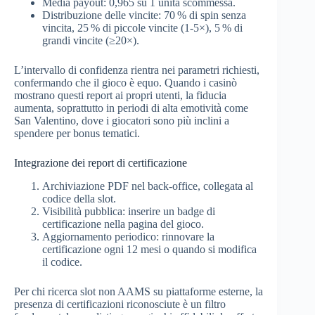
Media payout: 0,965 su 1 unità scommessa.
Distribuzione delle vincite: 70 % di spin senza
vincita, 25 % di piccole vincite (1‑5×), 5 % di
grandi vincite (≥20×).
L’intervallo di confidenza rientra nei parametri richiesti,
confermando che il gioco è equo. Quando i casinò
mostrano questi report ai propri utenti, la fiducia
aumenta, soprattutto in periodi di alta emotività come
San Valentino, dove i giocatori sono più inclini a
spendere per bonus tematici.
Integrazione dei report di certificazione
Archiviazione PDF nel back‑office, collegata al
codice della slot.
Visibilità pubblica: inserire un badge di
certificazione nella pagina del gioco.
Aggiornamento periodico: rinnovare la
certificazione ogni 12 mesi o quando si modifica
il codice.
Per chi ricerca slot non AAMS su piattaforme esterne, la
presenza di certificazioni riconosciute è un filtro