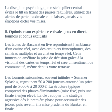
La discipline psychologique reste le pilier central :
évitez le tilt en fixant des pauses régulières, utilisez des
alertes de perte maximale et ne laissez jamais vos
émotions dicter vos mises.
8. Optimiser son expérience estivale : jeux en direct,
tournois et bonus exclusifs
Les tables de Baccarat en live reproduisent l’ambiance
d’un casino réel, avec des croupiers francophones, des
caméras multiples et un chat en temps réel. Cette
immersion améliore la prise de décision grâce à la
visibilité des cartes en temps réel et crée un sentiment de
communauté, même depuis votre terrasse.
Les tournois saisonniers, souvent intitulés « Summer
Splash », regroupent 50 à 200 joueurs autour d’un prize
pool de 5 000 € à 20 000 €. La structure typique
comprend des phases éliminatoires (mise fixe) puis une
finale à enjeu élevé. La clé : adopter une stratégie
agressive dès la première phase pour accumuler des
jetons, puis revenir à la mise prudente du Banker en
finale.