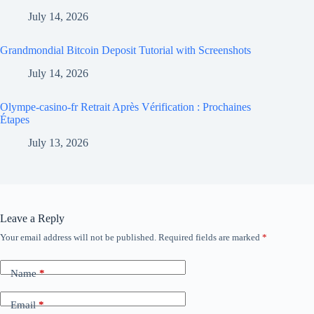
July 14, 2026
Grandmondial Bitcoin Deposit Tutorial with Screenshots
July 14, 2026
Olympe-casino-fr Retrait Après Vérification : Prochaines
Étapes
July 13, 2026
Leave a Reply
Your email address will not be published.
Required fields are marked
*
Name
*
Email
*