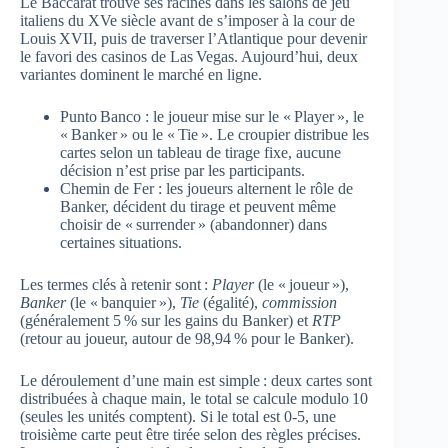
Le Baccarat trouve ses racines dans les salons de jeu
italiens du XVe siècle avant de s’imposer à la cour de
Louis XVII, puis de traverser l’Atlantique pour devenir
le favori des casinos de Las Vegas. Aujourd’hui, deux
variantes dominent le marché en ligne.
Punto Banco : le joueur mise sur le « Player », le
« Banker » ou le « Tie ». Le croupier distribue les
cartes selon un tableau de tirage fixe, aucune
décision n’est prise par les participants.
Chemin de Fer : les joueurs alternent le rôle de
Banker, décident du tirage et peuvent même
choisir de « surrender » (abandonner) dans
certaines situations.
Les termes clés à retenir sont :
Player
(le « joueur »),
Banker
(le « banquier »),
Tie
(égalité),
commission
(généralement 5 % sur les gains du Banker) et
RTP
(retour au joueur, autour de 98,94 % pour le Banker).
Le déroulement d’une main est simple : deux cartes sont
distribuées à chaque main, le total se calcule modulo 10
(seules les unités comptent). Si le total est 0‑5, une
troisième carte peut être tirée selon des règles précises.