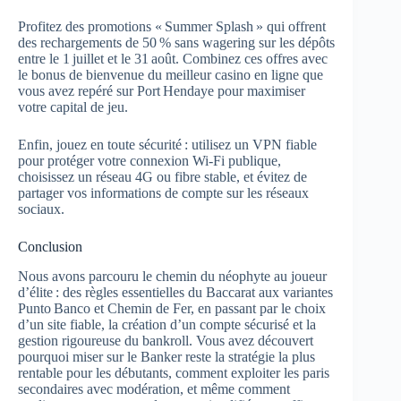
Profitez des promotions « Summer Splash » qui offrent
des rechargements de 50 % sans wagering sur les dépôts
entre le 1 juillet et le 31 août. Combinez ces offres avec
le bonus de bienvenue du meilleur casino en ligne que
vous avez repéré sur Port Hendaye pour maximiser
votre capital de jeu.
Enfin, jouez en toute sécurité : utilisez un VPN fiable
pour protéger votre connexion Wi‑Fi publique,
choisissez un réseau 4G ou fibre stable, et évitez de
partager vos informations de compte sur les réseaux
sociaux.
Conclusion
Nous avons parcouru le chemin du néophyte au joueur
d’élite : des règles essentielles du Baccarat aux variantes
Punto Banco et Chemin de Fer, en passant par le choix
d’un site fiable, la création d’un compte sécurisé et la
gestion rigoureuse du bankroll. Vous avez découvert
pourquoi miser sur le Banker reste la stratégie la plus
rentable pour les débutants, comment exploiter les paris
secondaires avec modération, et même comment