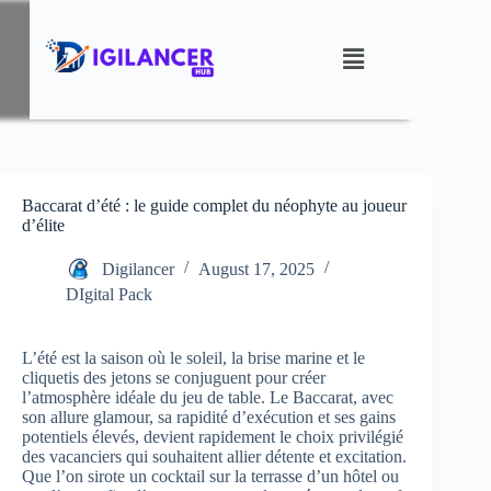
Baccarat d’été : le guide complet du néophyte au joueur
d’élite
Digilancer
August 17, 2025
DIgital Pack
L’été est la saison où le soleil, la brise marine et le
cliquetis des jetons se conjuguent pour créer
l’atmosphère idéale du jeu de table. Le Baccarat, avec
son allure glamour, sa rapidité d’exécution et ses gains
potentiels élevés, devient rapidement le choix privilégié
des vacanciers qui souhaitent allier détente et excitation.
Que l’on sirote un cocktail sur la terrasse d’un hôtel ou