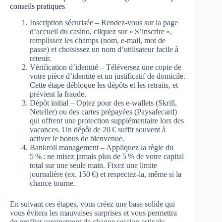
conseils pratiques
Inscription sécurisée – Rendez‑vous sur la page
d’accueil du casino, cliquez sur « S’inscrire »,
remplissez les champs (nom, e‑mail, mot de
passe) et choisissez un nom d’utilisateur facile à
retenir.
Vérification d’identité – Téléversez une copie de
votre pièce d’identité et un justificatif de domicile.
Cette étape débloque les dépôts et les retraits, et
prévient la fraude.
Dépôt initial – Optez pour des e‑wallets (Skrill,
Neteller) ou des cartes prépayées (Paysafecard)
qui offrent une protection supplémentaire lors des
vacances. Un dépôt de 20 € suffit souvent à
activer le bonus de bienvenue.
Bankroll management – Appliquez la règle du
5 % : ne misez jamais plus de 5 % de votre capital
total sur une seule main. Fixez une limite
journalière (ex. 150 €) et respectez‑la, même si la
chance tourne.
En suivant ces étapes, vous créez une base solide qui
vous évitera les mauvaises surprises et vous permettra
de profiter sereinement de chaque session estivale.