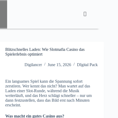
Blitzschnelles Laden: Wie Slotmafia Casino das
Spielerlebnis optimiert
Digilancer
June 15, 2026
DIgital Pack
Ein langsames Spiel kann die Spannung sofort
zerstören. Wer kennt das nicht? Man wartet auf das
Laden einer Slot‑Runde, während die Musik
weiterläuft, und das Herz schlägt schneller – nur um
dann festzustellen, dass das Bild erst nach Minuten
erscheint.
Was macht ein gutes Casino aus?