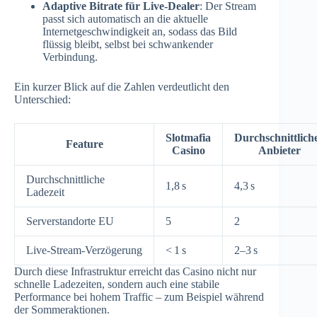
Adaptive Bitrate für Live‑Dealer
: Der Stream
passt sich automatisch an die aktuelle
Internetgeschwindigkeit an, sodass das Bild
flüssig bleibt, selbst bei schwankender
Verbindung.
Ein kurzer Blick auf die Zahlen verdeutlicht den
Unterschied:
Slotmafia
Durchschnittlich
Feature
Casino
Anbieter
Durchschnittliche
1,8 s
4,3 s
Ladezeit
Serverstandorte EU
5
2
Live‑Stream‑Verzögerung
< 1 s
2–3 s
Durch diese Infrastruktur erreicht das Casino nicht nur
schnelle Ladezeiten, sondern auch eine stabile
Performance bei hohem Traffic – zum Beispiel während
der Sommeraktionen.