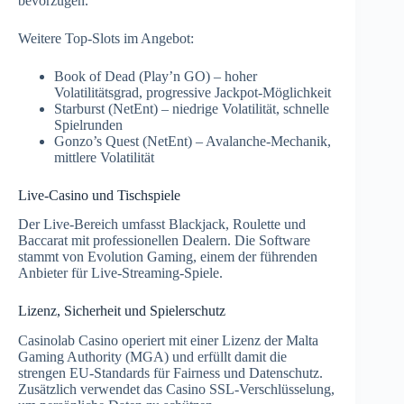
bevorzugen.
Weitere Top‑Slots im Angebot:
Book of Dead (Play’n GO) – hoher
Volatilitätsgrad, progressive Jackpot‑Möglichkeit
Starburst (NetEnt) – niedrige Volatilität, schnelle
Spielrunden
Gonzo’s Quest (NetEnt) – Avalanche‑Mechanik,
mittlere Volatilität
Live‑Casino und Tischspiele
Der Live‑Bereich umfasst Blackjack, Roulette und
Baccarat mit professionellen Dealern. Die Software
stammt von Evolution Gaming, einem der führenden
Anbieter für Live‑Streaming‑Spiele.
Lizenz, Sicherheit und Spielerschutz
Casinolab Casino operiert mit einer Lizenz der Malta
Gaming Authority (MGA) und erfüllt damit die
strengen EU‑Standards für Fairness und Datenschutz.
Zusätzlich verwendet das Casino SSL‑Verschlüsselung,