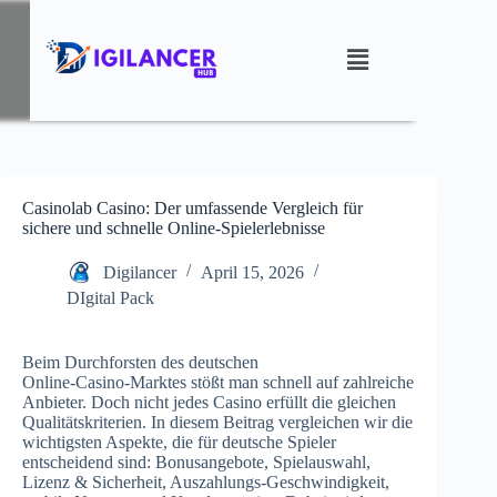
Casinolab Casino: Der umfassende Vergleich für
sichere und schnelle Online‑Spielerlebnisse
Digilancer
April 15, 2026
DIgital Pack
Beim Durchforsten des deutschen
Online‑Casino‑Marktes stößt man schnell auf zahlreiche
Anbieter. Doch nicht jedes Casino erfüllt die gleichen
Qualitätskriterien. In diesem Beitrag vergleichen wir die
wichtigsten Aspekte, die für deutsche Spieler
entscheidend sind: Bonusangebote, Spielauswahl,
Lizenz & Sicherheit, Auszahlungs‑Geschwindigkeit,