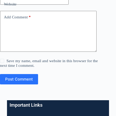
Website
Add Comment
*
Save my name, email and website in this browser for the
next time I comment.
Post Comment
Important Links