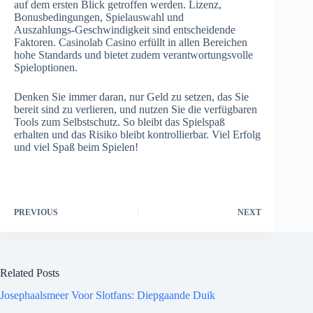
auf dem ersten Blick getroffen werden. Lizenz,
Bonusbedingungen, Spielauswahl und
Auszahlungs‑Geschwindigkeit sind entscheidende
Faktoren. Casinolab Casino erfüllt in allen Bereichen
hohe Standards und bietet zudem verantwortungsvolle
Spieloptionen.
Denken Sie immer daran, nur Geld zu setzen, das Sie
bereit sind zu verlieren, und nutzen Sie die verfügbaren
Tools zum Selbstschutz. So bleibt das Spielspaß
erhalten und das Risiko bleibt kontrollierbar. Viel Erfolg
und viel Spaß beim Spielen!
PREVIOUS
NEXT
Related Posts
Josephaalsmeer Voor Slotfans: Diepgaande Duik