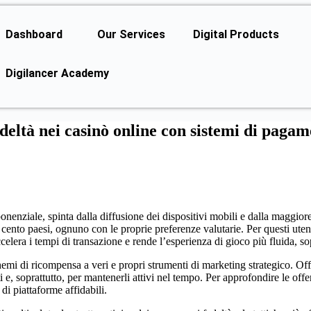
Dashboard
Our Services
Digital Products
Digilancer Academy
eltà nei casinò online con sistemi di pagam
onenziale, spinta dalla diffusione dei dispositivi mobili e dalla maggior
cento paesi, ognuno con le proprie preferenze valutarie. Per questi utenti 
ccelera i tempi di transazione e rende l’esperienza di gioco più fluida, s
hemi di ricompensa a veri e propri strumenti di marketing strategico. Off
i e, soprattutto, per mantenerli attivi nel tempo. Per approfondire le offert
i piattaforme affidabili.