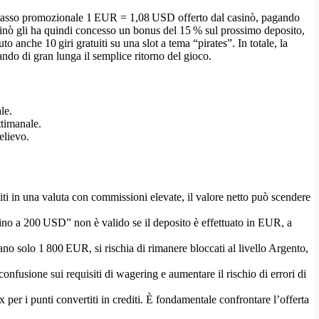
l tasso promozionale 1 EUR = 1,08 USD offerto dal casinò, pagando
sinò gli ha quindi concesso un bonus del 15 % sul prossimo deposito,
nche 10 giri gratuiti su una slot a tema “pirates”. In totale, la
do di gran lunga il semplice ritorno del gioco.
le.
ttimanale.
elievo.
ti in una valuta con commissioni elevate, il valore netto può scendere
ino a 200 USD” non è valido se il deposito è effettuato in EUR, a
ano solo 1 800 EUR, si rischia di rimanere bloccati al livello Argento,
usione sui requisiti di wagering e aumentare il rischio di errori di
er i punti convertiti in crediti. È fondamentale confrontare l’offerta