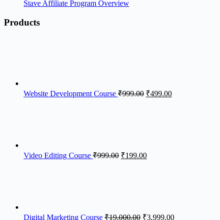
Stave Affiliate Program Overview
Products
Website Development Course
₹
999.00
₹
499.00
Video Editing Course
₹
999.00
₹
199.00
Digital Marketing Course​
₹
19,000.00
₹
3,999.00