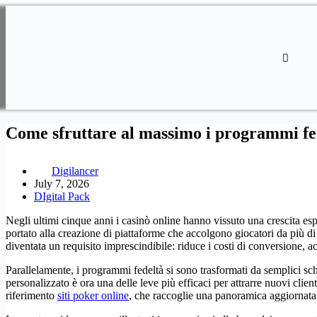
Come sfruttare al massimo i programmi fed
Digilancer
July 7, 2026
DIgital Pack
Negli ultimi cinque anni i casinò online hanno vissuto una crescita esp
portato alla creazione di piattaforme che accolgono giocatori da più di 
diventata un requisito imprescindibile: riduce i costi di conversione, a
Parallelamente, i programmi fedeltà si sono trasformati da semplici sc
personalizzato è ora una delle leve più efficaci per attrarre nuovi client
riferimento
siti poker online
, che raccoglie una panoramica aggiornata d