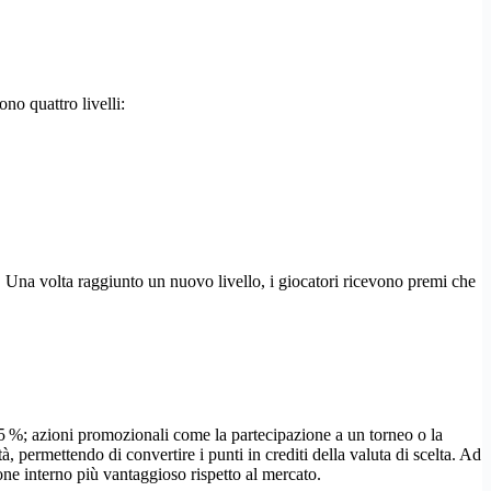
no quattro livelli:
i. Una volta raggiunto un nuovo livello, i giocatori ricevono premi che
 %; azioni promozionali come la partecipazione a un torneo o la
, permettendo di convertire i punti in crediti della valuta di scelta. Ad
e interno più vantaggioso rispetto al mercato.