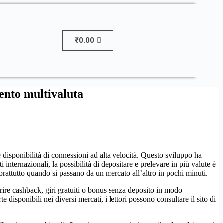
₹
0.00
ento multivaluta
e disponibilità di connessioni ad alta velocità. Questo sviluppo ha
internazionali, la possibilità di depositare e prelevare in più valute è
oprattutto quando si passano da un mercato all’altro in pochi minuti.
rire cashback, giri gratuiti o bonus senza deposito in modo
e disponibili nei diversi mercati, i lettori possono consultare il sito di