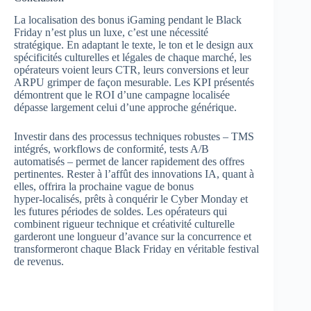
La localisation des bonus iGaming pendant le Black
Friday n’est plus un luxe, c’est une nécessité
stratégique. En adaptant le texte, le ton et le design aux
spécificités culturelles et légales de chaque marché, les
opérateurs voient leurs CTR, leurs conversions et leur
ARPU grimper de façon mesurable. Les KPI présentés
démontrent que le ROI d’une campagne localisée
dépasse largement celui d’une approche générique.
Investir dans des processus techniques robustes – TMS
intégrés, workflows de conformité, tests A/B
automatisés – permet de lancer rapidement des offres
pertinentes. Rester à l’affût des innovations IA, quant à
elles, offrira la prochaine vague de bonus
hyper‑localisés, prêts à conquérir le Cyber Monday et
les futures périodes de soldes. Les opérateurs qui
combinent rigueur technique et créativité culturelle
garderont une longueur d’avance sur la concurrence et
transformeront chaque Black Friday en véritable festival
de revenus.