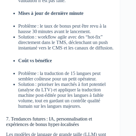
validation n’est pas faite.
Mises à jour de dernière minute
Problème : le taux de bonus peut être revu à la
hausse 30 minutes avant le lancement.
Solution : workflow agile avec des “hot‑fix”
directement dans le TMS, déclenchant un push
instantané vers le CMS et les canaux de diffusion.
Coût vs bénéfice
Problème : la traduction de 15 langues peut
sembler coûteuse pour un petit opérateur.
Solution : prioriser les marchés à fort potentiel
(analyse du LTV) et appliquer la traduction
machine post‑éditée pour les langues à faible
volume, tout en gardant un contrôle qualité
humain sur les langues majeures.
7. Tendances futures : IA, personnalisation et
expériences de bonus hyper‑localisées
Les modèles de langage de grande taille (LLM) sont