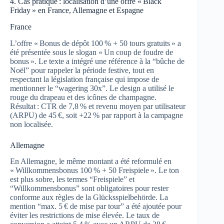
4. Cas pratique : localisation d’une offre « Black
Friday » en France, Allemagne et Espagne
France
L’offre « Bonus de dépôt 100 % + 50 tours gratuits » a
été présentée sous le slogan « Un coup de foudre de
bonus ». Le texte a intégré une référence à la “bûche de
Noël” pour rappeler la période festive, tout en
respectant la législation française qui impose de
mentionner le “wagering 30x”. Le design a utilisé le
rouge du drapeau et des icônes de champagne.
Résultat : CTR de 7,8 % et revenu moyen par utilisateur
(ARPU) de 45 €, soit +22 % par rapport à la campagne
non localisée.
Allemagne
En Allemagne, le même montant a été reformulé en
« Willkommensbonus 100 % + 50 Freispiele ». Le ton
est plus sobre, les termes “Freispiele” et
“Willkommensbonus” sont obligatoires pour rester
conforme aux règles de la Glücksspielbehörde. La
mention “max. 5 € de mise par tour” a été ajoutée pour
éviter les restrictions de mise élevée. Le taux de