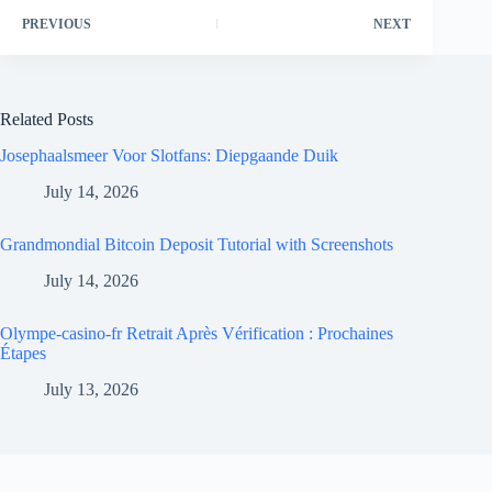
PREVIOUS
NEXT
Related Posts
Josephaalsmeer Voor Slotfans: Diepgaande Duik
July 14, 2026
Grandmondial Bitcoin Deposit Tutorial with Screenshots
July 14, 2026
Olympe-casino-fr Retrait Après Vérification : Prochaines
Étapes
July 13, 2026