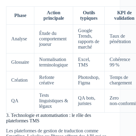
Action
Outils
KPI de
Phase
principale
typiques
validation
Google
Étude du
Trends,
Taux de
Analyse
comportement
rapports de
pénétration
joueur
marché
Normalisation
Excel,
Cohérence
Glossaire
terminologique
TMS
99 %
Refonte
Photoshop,
Temps de
Création
créative
Figma
chargement
Tests
QA bots,
Zero
QA
linguistiques &
juristes
non‑conformi
légaux
3. Technologie et automatisation : le rôle des
plateformes TMS
Les plateformes de gestion de traduction comme