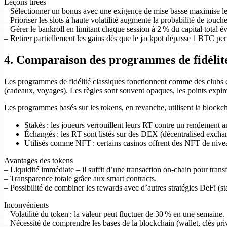
Leçons tirées
– Sélectionner un bonus avec une exigence de mise basse maximise le 
– Prioriser les slots à haute volatilité augmente la probabilité de touch
– Gérer le bankroll en limitant chaque session à 2 % du capital total é
– Retirer partiellement les gains dès que le jackpot dépasse 1 BTC perm
4. Comparaison des programmes de fidélité 
Les programmes de fidélité classiques fonctionnent comme des clubs 
(cadeaux, voyages). Les règles sont souvent opaques, les points expiren
Les programmes basés sur les tokens, en revanche, utilisent la block
Stakés : les joueurs verrouillent leurs RT contre un rendement a
Échangés : les RT sont listés sur des DEX (décentralised exchan
Utilisés comme NFT : certains casinos offrent des NFT de nivea
Avantages des tokens
– Liquidité immédiate – il suffit d’une transaction on‑chain pour tran
– Transparence totale grâce aux smart contracts.
– Possibilité de combiner les rewards avec d’autres stratégies DeFi (st
Inconvénients
– Volatilité du token : la valeur peut fluctuer de 30 % en une semaine.
– Nécessité de comprendre les bases de la blockchain (wallet, clés pri