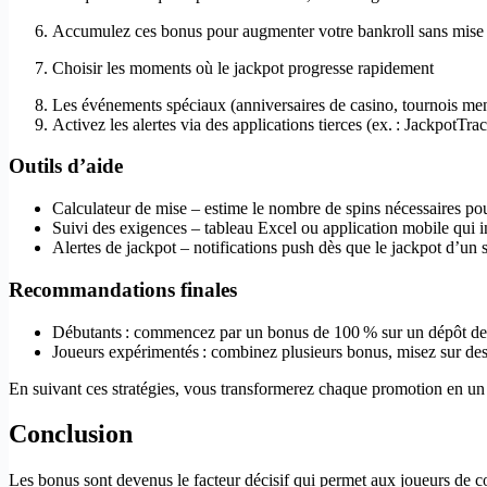
Accumulez ces bonus pour augmenter votre bankroll sans mise 
Choisir les moments où le jackpot progresse rapidement
Les événements spéciaux (anniversaires de casino, tournois men
Activez les alertes via des applications tierces (ex. : JackpotT
Outils d’aide
Calculateur de mise – estime le nombre de spins nécessaires pou
Suivi des exigences – tableau Excel ou application mobile qui i
Alertes de jackpot – notifications push dès que le jackpot d’un s
Recommandations finales
Débutants : commencez par un bonus de 100 % sur un dépôt de 0,
Joueurs expérimentés : combinez plusieurs bonus, misez sur des sl
En suivant ces stratégies, vous transformerez chaque promotion en un le
Conclusion
Les bonus sont devenus le facteur décisif qui permet aux joueurs de c