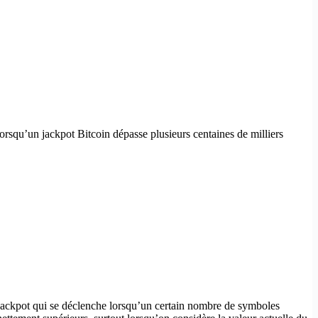
 lorsqu’un jackpot Bitcoin dépasse plusieurs centaines de milliers
 jackpot qui se déclenche lorsqu’un certain nombre de symboles