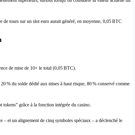
 nettement supérieurs, surtout lorsqu’on considère la valeur actuelle du
e de tours sur un slot euro aurait généré, en moyenne, 0,05 BTC
n
nce de mise de 10× le total (0,05 BTC).
l : 20 % du solde dédié aux mises à haut risque, 80 % conservé comme
t tokens” grâce à la fonction intégrée du casino.
e – et un alignement de cinq symboles spéciaux – a déclenché le