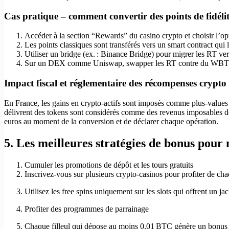
Cas pratique – comment convertir des points de fidélit
Accéder à la section “Rewards” du casino crypto et choisir l’o
Les points classiques sont transférés vers un smart contract q
Utiliser un bridge (ex. : Binance Bridge) pour migrer les RT ve
Sur un DEX comme Uniswap, swapper les RT contre du WBTC, p
Impact fiscal et réglementaire des récompenses crypto
En France, les gains en crypto‑actifs sont imposés comme plus‑values
délivrent des tokens sont considérés comme des revenus imposables dès
euros au moment de la conversion et de déclarer chaque opération.
5. Les meilleures stratégies de bonus pour
Cumuler les promotions de dépôt et les tours gratuits
Inscrivez‑vous sur plusieurs crypto‑casinos pour profiter de c
Utilisez les free spins uniquement sur les slots qui offrent un ja
Profiter des programmes de parrainage
Chaque filleul qui dépose au moins 0,01 BTC génère un bonus 