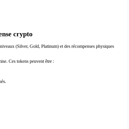
ense crypto
 niveaux (Silver, Gold, Platinum) et des récompenses physiques
ise. Ces tokens peuvent être :
sés.