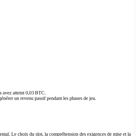
s avez atteint 0,03 BTC.
 générer un revenu passif pendant les phases de jeu.
ntal. Le choix du slot, la compréhension des exigences de mise et la