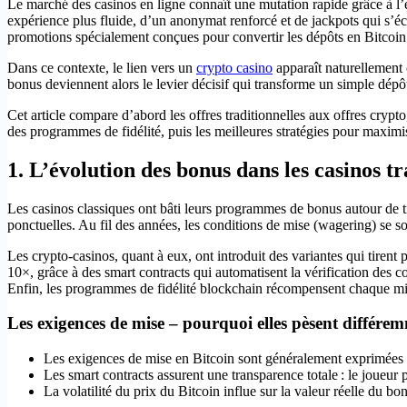
Le marché des casinos en ligne connaît une mutation rapide grâce à l’e
expérience plus fluide, d’un anonymat renforcé et de jackpots qui s’é
promotions spécialement conçues pour convertir les dépôts en Bitcoin
Dans ce contexte, le lien vers un
crypto casino
apparaît naturellement 
bonus deviennent alors le levier décisif qui transforme un simple dépô
Cet article compare d’abord les offres traditionnelles aux offres crypt
des programmes de fidélité, puis les meilleures stratégies pour maximi
1. L’évolution des bonus dans les casinos tr
Les casinos classiques ont bâti leurs programmes de bonus autour de tr
ponctuelles. Au fil des années, les conditions de mise (wagering) se s
Les crypto‑casinos, quant à eux, ont introduit des variantes qui tiren
10×, grâce à des smart contracts qui automatisent la vérification des 
Enfin, les programmes de fidélité blockchain récompensent chaque mis
Les exigences de mise – pourquoi elles pèsent différem
Les exigences de mise en Bitcoin sont généralement exprimées en
Les smart contracts assurent une transparence totale : le joueur
La volatilité du prix du Bitcoin influe sur la valeur réelle du b