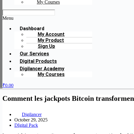
My Courses
Menu
Dashboard
My Account
My Product
Sign Up
Our Services
Digital Products
Digilancer Academy
My Courses
₹
0.00
Comment les jackpots Bitcoin transforment
Digilancer
October 29, 2025
DIgital Pack