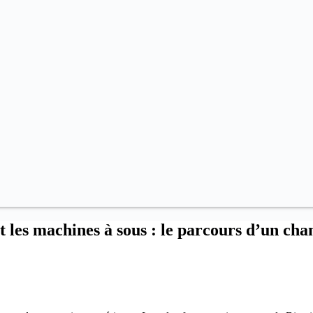
 les machines à sous : le parcours d’un cha