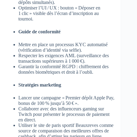
dépôts simultanés).
Optimiser l’UI / UX : bouton « Déposer en
1 clic » visible dès l’écran d’inscription au
tournoi.
Guide de conformité
Mettre en place un processus KYC automatisé
(vérification d’identité via selfie).
Respecter les exigences AML (surveillance des
transactions supérieures à 1 000 €).
Garantir la conformité RGPD : chiffrement des
données biométriques et droit à l’oubli.
Stratégies marketing
Lancer une campagne « Premier dépôt Apple Pay,
bonus de 100 % jusqu’à 50 € ».
Collaborer avec des influenceurs gaming sur
Twitch pour présenter le processus de paiement
en direct.
Utiliser le site de paris sportif Beauxreves comme
source de comparaison des meilleures offres de
cashback, afin d’attirer les parieurs en ligne