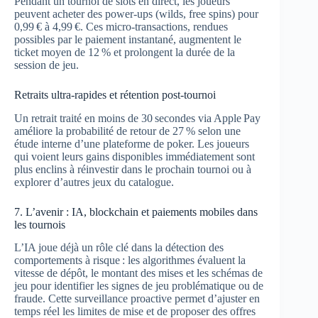
Pendant un tournoi de slots en direct, les joueurs
peuvent acheter des power‑ups (wilds, free spins) pour
0,99 € à 4,99 €. Ces micro‑transactions, rendues
possibles par le paiement instantané, augmentent le
ticket moyen de 12 % et prolongent la durée de la
session de jeu.
Retraits ultra‑rapides et rétention post‑tournoi
Un retrait traité en moins de 30 secondes via Apple Pay
améliore la probabilité de retour de 27 % selon une
étude interne d’une plateforme de poker. Les joueurs
qui voient leurs gains disponibles immédiatement sont
plus enclins à réinvestir dans le prochain tournoi ou à
explorer d’autres jeux du catalogue.
7. L’avenir : IA, blockchain et paiements mobiles dans
les tournois
L’IA joue déjà un rôle clé dans la détection des
comportements à risque : les algorithmes évaluent la
vitesse de dépôt, le montant des mises et les schémas de
jeu pour identifier les signes de jeu problématique ou de
fraude. Cette surveillance proactive permet d’ajuster en
temps réel les limites de mise et de proposer des offres