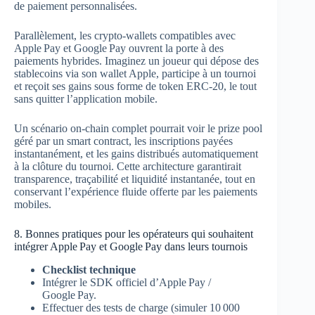
de paiement personnalisées.
Parallèlement, les crypto‑wallets compatibles avec
Apple Pay et Google Pay ouvrent la porte à des
paiements hybrides. Imaginez un joueur qui dépose des
stablecoins via son wallet Apple, participe à un tournoi
et reçoit ses gains sous forme de token ERC‑20, le tout
sans quitter l’application mobile.
Un scénario on‑chain complet pourrait voir le prize pool
géré par un smart contract, les inscriptions payées
instantanément, et les gains distribués automatiquement
à la clôture du tournoi. Cette architecture garantirait
transparence, traçabilité et liquidité instantanée, tout en
conservant l’expérience fluide offerte par les paiements
mobiles.
8. Bonnes pratiques pour les opérateurs qui souhaitent
intégrer Apple Pay et Google Pay dans leurs tournois
Checklist technique
Intégrer le SDK officiel d’Apple Pay /
Google Pay.
Effectuer des tests de charge (simuler 10 000