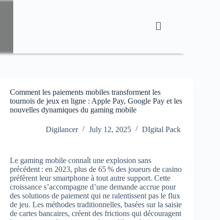
Comment les paiements mobiles transforment les
tournois de jeux en ligne : Apple Pay, Google Pay et les
nouvelles dynamiques du gaming mobile
Digilancer
July 12, 2025
DIgital Pack
Le gaming mobile connaît une explosion sans
précédent : en 2023, plus de 65 % des joueurs de casino
préfèrent leur smartphone à tout autre support. Cette
croissance s’accompagne d’une demande accrue pour
des solutions de paiement qui ne ralentissent pas le flux
de jeu. Les méthodes traditionnelles, basées sur la saisie
de cartes bancaires, créent des frictions qui découragent