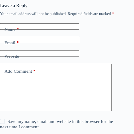
Leave a Reply
Your email address will not be published.
Required fields are marked
*
Name
*
Email
*
Website
Add Comment
*
Save my name, email and website in this browser for the
next time I comment.