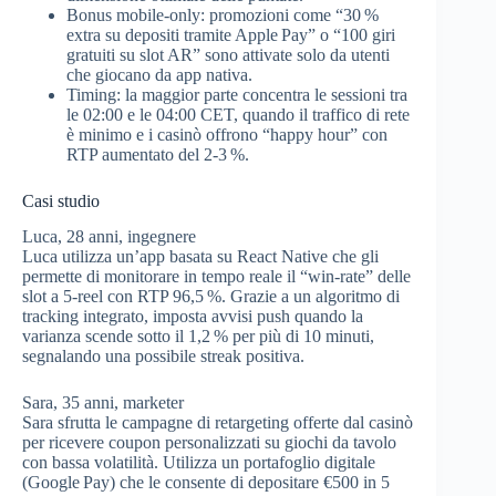
Bonus mobile‑only: promozioni come “30 %
extra su depositi tramite Apple Pay” o “100 giri
gratuiti su slot AR” sono attivate solo da utenti
che giocano da app nativa.
Timing: la maggior parte concentra le sessioni tra
le 02:00 e le 04:00 CET, quando il traffico di rete
è minimo e i casinò offrono “happy hour” con
RTP aumentato del 2‑3 %.
Casi studio
Luca, 28 anni, ingegnere
Luca utilizza un’app basata su React Native che gli
permette di monitorare in tempo reale il “win‑rate” delle
slot a 5‑reel con RTP 96,5 %. Grazie a un algoritmo di
tracking integrato, imposta avvisi push quando la
varianza scende sotto il 1,2 % per più di 10 minuti,
segnalando una possibile streak positiva.
Sara, 35 anni, marketer
Sara sfrutta le campagne di retargeting offerte dal casinò
per ricevere coupon personalizzati su giochi da tavolo
con bassa volatilità. Utilizza un portafoglio digitale
(Google Pay) che le consente di depositare €500 in 5