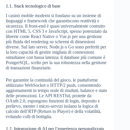
1.1. Stack tecnologico di base
I casinò mobile moderni si fondano su un insieme di
linguaggi e framework che garantiscono reattività e
sicurezza. Il front‑end è quasi universalmente costruito
con HTML 5, CSS 3 e JavaScript, spesso potenziato da
librerie come React Native o Vue.js per una gestione
più fluida del rendering su schermi di dimensioni
diverse. Sul lato server, Node.js o Go sono preferiti per
la loro capacità di gestire migliaia di connessioni
simultanee con bassa latenza; il database più comune è
PostgreSQL, scelto per la sua robustezza nella gestione
di transazioni finanziarie.
Per garantire la continuità del gioco, le piattaforme
utilizzano WebSocket o HTTP/2 push, consentendo
aggiornamenti in tempo reale di risultati, balance e stato
delle promozioni. Le API RESTful, protette da
OAuth 2.0, espongono funzioni di login, deposito e
prelievo, mentre i micro‑servizi isolano la logica di
calcolo dell’RTP (Return to Player) e della volatilità,
evitando colli di bottiglia.
1.2. Integrazione di AI per l’esperienza personalizzata