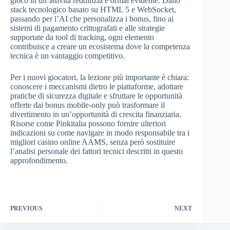
gioco in un’attività redditizia è ormai evidente. Dallo
stack tecnologico basato su HTML 5 e WebSocket,
passando per l’AI che personalizza i bonus, fino ai
sistemi di pagamento crittografati e alle strategie
supportate da tool di tracking, ogni elemento
contribuisce a creare un ecosistema dove la competenza
tecnica è un vantaggio competitivo.
Per i nuovi giocatori, la lezione più importante è chiara:
conoscere i meccanismi dietro le piattaforme, adottare
pratiche di sicurezza digitale e sfruttare le opportunità
offerte dai bonus mobile‑only può trasformare il
divertimento in un’opportunità di crescita finanziaria.
Risorse come Pinkitalia possono fornire ulteriori
indicazioni su come navigare in modo responsabile tra i
migliori casino online AAMS, senza però sostituire
l’analisi personale dei fattori tecnici descritti in questo
approfondimento.
PREVIOUS
NEXT