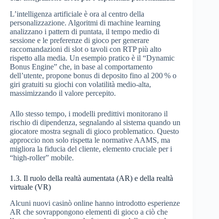
L’intelligenza artificiale è ora al centro della
personalizzazione. Algoritmi di machine learning
analizzano i pattern di puntata, il tempo medio di
sessione e le preferenze di gioco per generare
raccomandazioni di slot o tavoli con RTP più alto
rispetto alla media. Un esempio pratico è il “Dynamic
Bonus Engine” che, in base al comportamento
dell’utente, propone bonus di deposito fino al 200 % o
giri gratuiti su giochi con volatilità medio‑alta,
massimizzando il valore percepito.
Allo stesso tempo, i modelli predittivi monitorano il
rischio di dipendenza, segnalando al sistema quando un
giocatore mostra segnali di gioco problematico. Questo
approccio non solo rispetta le normative AAMS, ma
migliora la fiducia del cliente, elemento cruciale per i
“high‑roller” mobile.
1.3. Il ruolo della realtà aumentata (AR) e della realtà
virtuale (VR)
Alcuni nuovi casinò online hanno introdotto esperienze
AR che sovrappongono elementi di gioco a ciò che