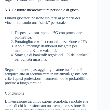
5.3. Costruire un’architettura personale di gioco
I nuovi giocatori possono ispirarsi ai percorsi dei
vincitori creando una “stack” personale:
Dispositivo: smartphone 5G con protezione
biometrica.
Portafoglio: e‑wallet con tokenizzazione e 2FA.
App di tracking: dashboard integrata per
monitorare RTP e volatilità.
Strategia di bankroll: regola del 1 % del bankroll
per puntata massima.
Seguendo questi passaggi, il giocatore trasforma il
semplice atto di scommettere in un’attività gestita con
criteri quasi professionali, aumentando le probabilità di
profitto a lungo termine.
Conclusione
L’intersezione tra innovazione tecnologica mobile e le
storie di chi ha trasformato una semplice sessione di