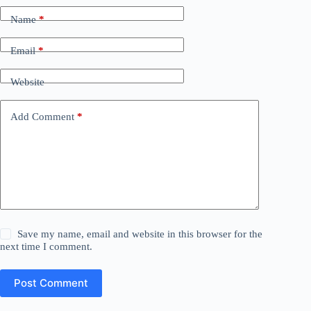
Name
*
Email
*
Website
Add Comment
*
Save my name, email and website in this browser for the
next time I comment.
Post Comment