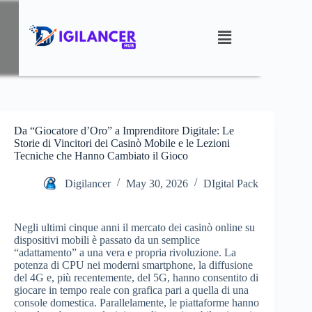
Da “Giocatore d’Oro” a Imprenditore Digitale: Le
Storie di Vincitori dei Casinò Mobile e le Lezioni
Tecniche che Hanno Cambiato il Gioco
Digilancer
May 30, 2026
DIgital Pack
Negli ultimi cinque anni il mercato dei casinò online su
dispositivi mobili è passato da un semplice
“adattamento” a una vera e propria rivoluzione. La
potenza di CPU nei moderni smartphone, la diffusione
del 4G e, più recentemente, del 5G, hanno consentito di
giocare in tempo reale con grafica pari a quella di una
console domestica. Parallelamente, le piattaforme hanno