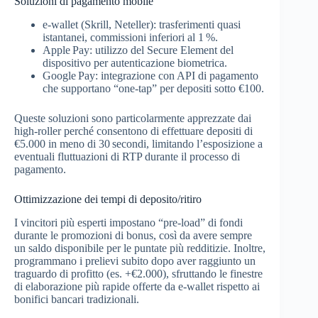
Soluzioni di pagamento mobile
e‑wallet (Skrill, Neteller): trasferimenti quasi
istantanei, commissioni inferiori al 1 %.
Apple Pay: utilizzo del Secure Element del
dispositivo per autenticazione biometrica.
Google Pay: integrazione con API di pagamento
che supportano “one‑tap” per depositi sotto €100.
Queste soluzioni sono particolarmente apprezzate dai
high‑roller perché consentono di effettuare depositi di
€5.000 in meno di 30 secondi, limitando l’esposizione a
eventuali fluttuazioni di RTP durante il processo di
pagamento.
Ottimizzazione dei tempi di deposito/ritiro
I vincitori più esperti impostano “pre‑load” di fondi
durante le promozioni di bonus, così da avere sempre
un saldo disponibile per le puntate più redditizie. Inoltre,
programmano i prelievi subito dopo aver raggiunto un
traguardo di profitto (es. +€2.000), sfruttando le finestre
di elaborazione più rapide offerte da e‑wallet rispetto ai
bonifici bancari tradizionali.