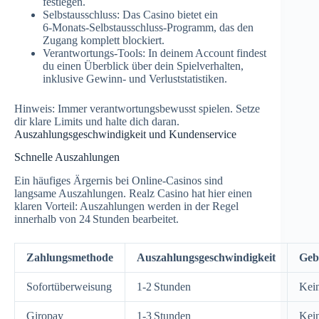
festlegen.
Selbstausschluss: Das Casino bietet ein
6‑Monats‑Selbstausschluss‑Programm, das den
Zugang komplett blockiert.
Verantwortungs‑Tools: In deinem Account findest
du einen Überblick über dein Spielverhalten,
inklusive Gewinn‑ und Verluststatistiken.
Hinweis: Immer verantwortungsbewusst spielen. Setze
dir klare Limits und halte dich daran.
Auszahlungsgeschwindigkeit und Kundenservice
Schnelle Auszahlungen
Ein häufiges Ärgernis bei Online‑Casinos sind
langsame Auszahlungen. Realz Casino hat hier einen
klaren Vorteil: Auszahlungen werden in der Regel
innerhalb von 24 Stunden bearbeitet.
Zahlungsmethode
Auszahlungsgeschwindigkeit
Geb
Sofortüberweisung
1‑2 Stunden
Kei
Giropay
1‑3 Stunden
Kei