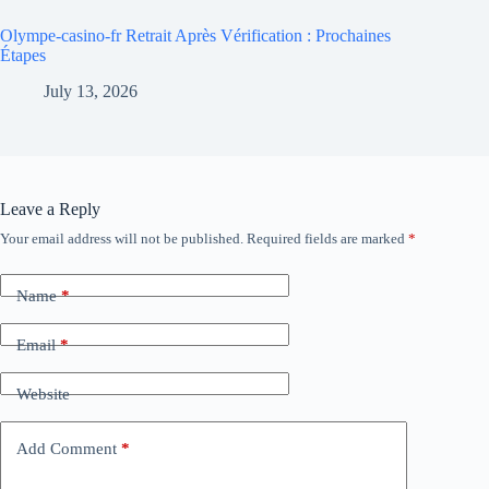
Olympe-casino-fr Retrait Après Vérification : Prochaines
Étapes
July 13, 2026
Leave a Reply
Your email address will not be published.
Required fields are marked
*
Name
*
Email
*
Website
Add Comment
*