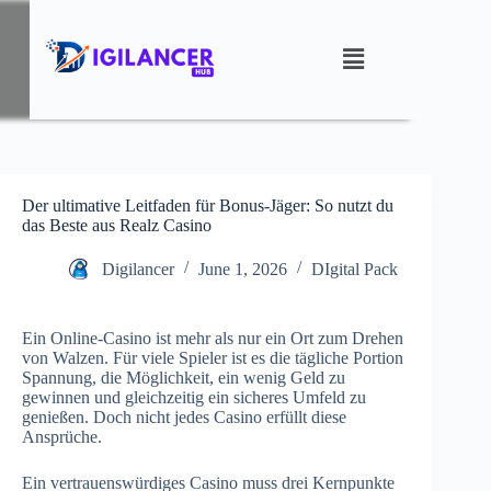
Der ultimative Leitfaden für Bonus‑Jäger: So nutzt du
das Beste aus Realz Casino
Digilancer
June 1, 2026
DIgital Pack
Ein Online‑Casino ist mehr als nur ein Ort zum Drehen
von Walzen. Für viele Spieler ist es die tägliche Portion
Spannung, die Möglichkeit, ein wenig Geld zu
gewinnen und gleichzeitig ein sicheres Umfeld zu
genießen. Doch nicht jedes Casino erfüllt diese
Ansprüche.
Ein vertrauenswürdiges Casino muss drei Kernpunkte