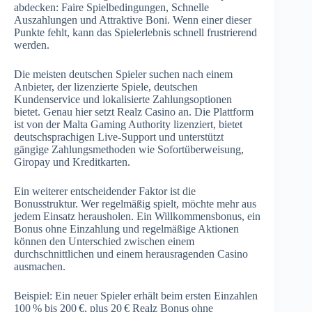
abdecken: Faire Spielbedingungen, Schnelle
Auszahlungen und Attraktive Boni. Wenn einer dieser
Punkte fehlt, kann das Spielerlebnis schnell frustrierend
werden.
Die meisten deutschen Spieler suchen nach einem
Anbieter, der lizenzierte Spiele, deutschen
Kundenservice und lokalisierte Zahlungsoptionen
bietet. Genau hier setzt Realz Casino an. Die Plattform
ist von der Malta Gaming Authority lizenziert, bietet
deutschsprachigen Live‑Support und unterstützt
gängige Zahlungsmethoden wie Sofortüberweisung,
Giropay und Kreditkarten.
Ein weiterer entscheidender Faktor ist die
Bonusstruktur. Wer regelmäßig spielt, möchte mehr aus
jedem Einsatz herausholen. Ein Willkommensbonus, ein
Bonus ohne Einzahlung und regelmäßige Aktionen
können den Unterschied zwischen einem
durchschnittlichen und einem herausragenden Casino
ausmachen.
Beispiel: Ein neuer Spieler erhält beim ersten Einzahlen
100 % bis 200 €, plus 20 € Realz Bonus ohne