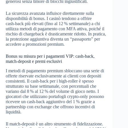
generosi senza timore di blocchi ingiustificati.
La sicurezza avanzata influisce direttamente sulla
disponibilità di bonus. I casinò tendono a offrire
cash‑back più elevati (fino al 12 % settimanale) a chi
utilizza metodi di pagamento con MFA attiva, poiché il
rischio di chargeback è drasticamente ridotto. In pratica,
la protezione aggiuntiva diventa un “passaporto” per
accedere a promozioni premium.
Bonus su misura per i pagamenti VIP: cash‑back,
match‑deposit e premi esclusivi
I metodi di pagamento premium sbloccano una serie di
offerte riservate esclusivamente ai clienti con depositi
consistenti. Il cash‑back per i high‑roller è spesso
strutturato su base settimanale, con percentuali che
variano dal 8 % al 12 % del volume di gioco netto. I
giocatori che utilizzano portafogli crypto‑only possono
ricevere un cash‑back aggiuntivo del 1 % grazie a
partnership con exchange che offrono incentivi di
liquidità.
Il match‑deposit è un altro strumento di fidelizzazione.