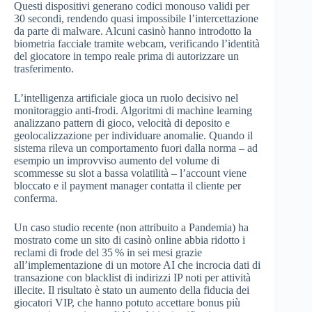
Questi dispositivi generano codici monouso validi per
30 secondi, rendendo quasi impossibile l’intercettazione
da parte di malware. Alcuni casinò hanno introdotto la
biometria facciale tramite webcam, verificando l’identità
del giocatore in tempo reale prima di autorizzare un
trasferimento.
L’intelligenza artificiale gioca un ruolo decisivo nel
monitoraggio anti‑frodi. Algoritmi di machine learning
analizzano pattern di gioco, velocità di deposito e
geolocalizzazione per individuare anomalie. Quando il
sistema rileva un comportamento fuori dalla norma – ad
esempio un improvviso aumento del volume di
scommesse su slot a bassa volatilità – l’account viene
bloccato e il payment manager contatta il cliente per
conferma.
Un caso studio recente (non attribuito a Pandemia) ha
mostrato come un sito di casinò online abbia ridotto i
reclami di frode del 35 % in sei mesi grazie
all’implementazione di un motore AI che incrocia dati di
transazione con blacklist di indirizzi IP noti per attività
illecite. Il risultato è stato un aumento della fiducia dei
giocatori VIP, che hanno potuto accettare bonus più