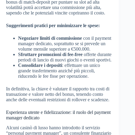
bonus di match‑deposit per puntare su slot ad alta
volatilità potrà accettare una commissione più alta,
sapendo che le potenziali vincite copriranno il costo.
Suggerimenti pratici per minimizzare le spese:
Negoziare limiti di commissione
con il payment
manager dedicato, soprattutto se si prevede un
volume mensile superiore a €500.000.
Sfruttare promozioni di fee‑free
offerte durante
periodi di lancio di nuovi giochi o eventi sportivi.
Consolidare i depositi
: effettuare un unico
grande trasferimento anziché più piccoli,
riducendo le fee fisse per operazione.
In definitiva, la chiave è valutare il rapporto tra costi di
transazione e valore netto del bonus, tenendo conto
anche delle eventuali restrizioni di rollover e scadenze.
Esperienza utente e fidelizzazione: il ruolo del payment
manager dedicato
Alcuni casinò di lusso hanno introdotto il servizio
“personal payment manager”, un consulente finanziario