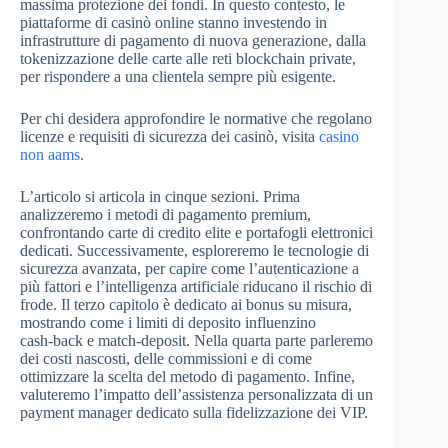
massima protezione dei fondi. In questo contesto, le
piattaforme di casinò online stanno investendo in
infrastrutture di pagamento di nuova generazione, dalla
tokenizzazione delle carte alle reti blockchain private,
per rispondere a una clientela sempre più esigente.
Per chi desidera approfondire le normative che regolano
licenze e requisiti di sicurezza dei casinò, visita
casino
non aams
.
L’articolo si articola in cinque sezioni. Prima
analizzeremo i metodi di pagamento premium,
confrontando carte di credito elite e portafogli elettronici
dedicati. Successivamente, esploreremo le tecnologie di
sicurezza avanzata, per capire come l’autenticazione a
più fattori e l’intelligenza artificiale riducano il rischio di
frode. Il terzo capitolo è dedicato ai bonus su misura,
mostrando come i limiti di deposito influenzino
cash‑back e match‑deposit. Nella quarta parte parleremo
dei costi nascosti, delle commissioni e di come
ottimizzare la scelta del metodo di pagamento. Infine,
valuteremo l’impatto dell’assistenza personalizzata di un
payment manager dedicato sulla fidelizzazione dei VIP.