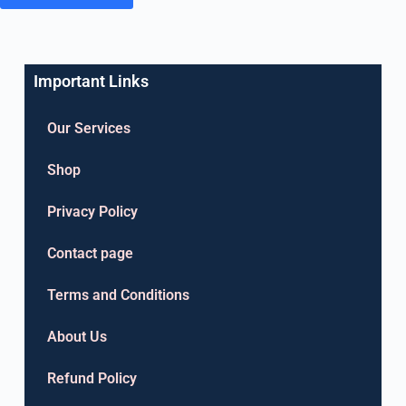
Important Links
Our Services
Shop
Privacy Policy
Contact page
Terms and Conditions
About Us
Refund Policy