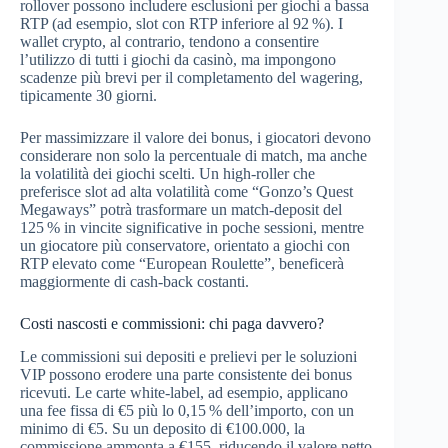
rollover possono includere esclusioni per giochi a bassa
RTP (ad esempio, slot con RTP inferiore al 92 %). I
wallet crypto, al contrario, tendono a consentire
l’utilizzo di tutti i giochi da casinò, ma impongono
scadenze più brevi per il completamento del wagering,
tipicamente 30 giorni.
Per massimizzare il valore dei bonus, i giocatori devono
considerare non solo la percentuale di match, ma anche
la volatilità dei giochi scelti. Un high‑roller che
preferisce slot ad alta volatilità come “Gonzo’s Quest
Megaways” potrà trasformare un match‑deposit del
125 % in vincite significative in poche sessioni, mentre
un giocatore più conservatore, orientato a giochi con
RTP elevato come “European Roulette”, beneficerà
maggiormente di cash‑back costanti.
Costi nascosti e commissioni: chi paga davvero?
Le commissioni sui depositi e prelievi per le soluzioni
VIP possono erodere una parte consistente dei bonus
ricevuti. Le carte white‑label, ad esempio, applicano
una fee fissa di €5 più lo 0,15 % dell’importo, con un
minimo di €5. Su un deposito di €100.000, la
commissione ammonta a €155, riducendo il valore netto