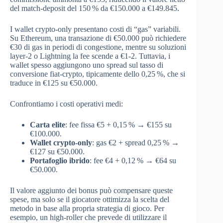
del match‑deposit del 150 % da €150.000 a €149.845.
I wallet crypto‑only presentano costi di “gas” variabili.
Su Ethereum, una transazione di €50.000 può richiedere
€30 di gas in periodi di congestione, mentre su soluzioni
layer‑2 o Lightning la fee scende a €1‑2. Tuttavia, i
wallet spesso aggiungono uno spread sul tasso di
conversione fiat‑crypto, tipicamente dello 0,25 %, che si
traduce in €125 su €50.000.
Confrontiamo i costi operativi medi:
Carta elite
: fee fissa €5 + 0,15 % → €155 su
€100.000.
Wallet crypto‑only
: gas €2 + spread 0,25 % →
€127 su €50.000.
Portafoglio ibrido
: fee €4 + 0,12 % → €64 su
€50.000.
Il valore aggiunto dei bonus può compensare queste
spese, ma solo se il giocatore ottimizza la scelta del
metodo in base alla propria strategia di gioco. Per
esempio, un high‑roller che prevede di utilizzare il