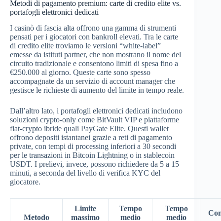
Metodi di pagamento premium: carte di credito elite vs.
portafogli elettronici dedicati
I casinò di fascia alta offrono una gamma di strumenti
pensati per i giocatori con bankroll elevati. Tra le carte
di credito elite troviamo le versioni “white‑label”
emesse da istituti partner, che non mostrano il nome del
circuito tradizionale e consentono limiti di spesa fino a
€250.000 al giorno. Queste carte sono spesso
accompagnate da un servizio di account manager che
gestisce le richieste di aumento del limite in tempo reale.
Dall’altro lato, i portafogli elettronici dedicati includono
soluzioni crypto‑only come BitVault VIP e piattaforme
fiat‑crypto ibride quali PayGate Elite. Questi wallet
offrono depositi istantanei grazie a reti di pagamento
private, con tempi di processing inferiori a 30 secondi
per le transazioni in Bitcoin Lightning o in stablecoin
USDT. I prelievi, invece, possono richiedere da 5 a 15
minuti, a seconda del livello di verifica KYC del
giocatore.
Limite
Tempo
Tempo
Com
Metodo
massimo
medio
medio