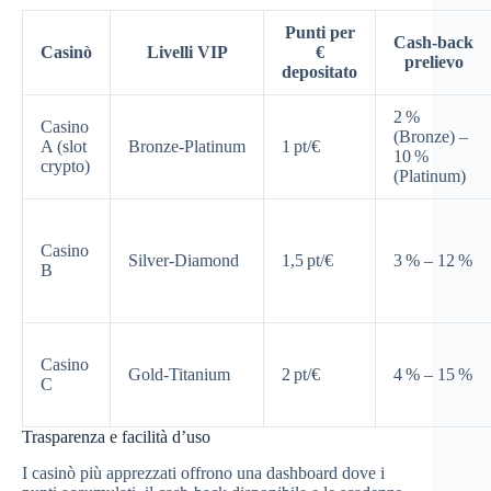
Punti per
Cash‑back
Casinò
Livelli VIP
€
prelievo
depositato
2 %
Casino
(Bronze) –
A (slot
Bronze‑Platinum
1 pt/€
10 %
crypto)
(Platinum)
Casino
Silver‑Diamond
1,5 pt/€
3 % – 12 %
B
Casino
Gold‑Titanium
2 pt/€
4 % – 15 %
C
Trasparenza e facilità d’uso
I casinò più apprezzati offrono una dashboard dove i