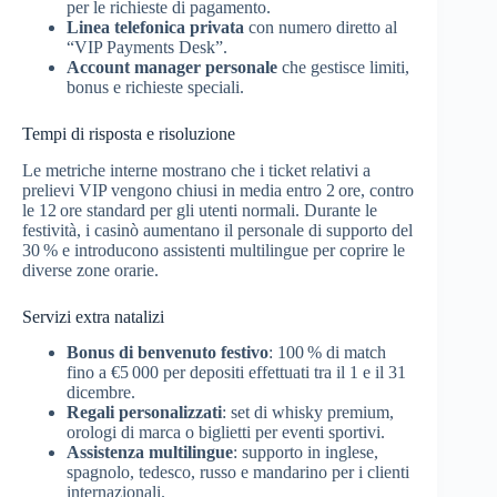
per le richieste di pagamento.
Linea telefonica privata
con numero diretto al
“VIP Payments Desk”.
Account manager personale
che gestisce limiti,
bonus e richieste speciali.
Tempi di risposta e risoluzione
Le metriche interne mostrano che i ticket relativi a
prelievi VIP vengono chiusi in media entro 2 ore, contro
le 12 ore standard per gli utenti normali. Durante le
festività, i casinò aumentano il personale di supporto del
30 % e introducono assistenti multilingue per coprire le
diverse zone orarie.
Servizi extra natalizi
Bonus di benvenuto festivo
: 100 % di match
fino a €5 000 per depositi effettuati tra il 1 e il 31
dicembre.
Regali personalizzati
: set di whisky premium,
orologi di marca o biglietti per eventi sportivi.
Assistenza multilingue
: supporto in inglese,
spagnolo, tedesco, russo e mandarino per i clienti
internazionali.