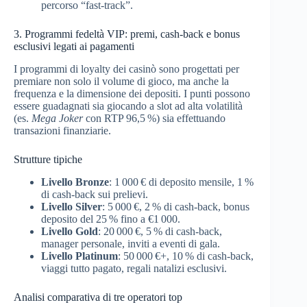
percorso “fast‑track”.
3. Programmi fedeltà VIP: premi, cash‑back e bonus
esclusivi legati ai pagamenti
I programmi di loyalty dei casinò sono progettati per
premiare non solo il volume di gioco, ma anche la
frequenza e la dimensione dei depositi. I punti possono
essere guadagnati sia giocando a slot ad alta volatilità
(es.
Mega Joker
con RTP 96,5 %) sia effettuando
transazioni finanziarie.
Strutture tipiche
Livello Bronze
: 1 000 € di deposito mensile, 1 %
di cash‑back sui prelievi.
Livello Silver
: 5 000 €, 2 % di cash‑back, bonus
deposito del 25 % fino a €1 000.
Livello Gold
: 20 000 €, 5 % di cash‑back,
manager personale, inviti a eventi di gala.
Livello Platinum
: 50 000 €+, 10 % di cash‑back,
viaggi tutto pagato, regali natalizi esclusivi.
Analisi comparativa di tre operatori top