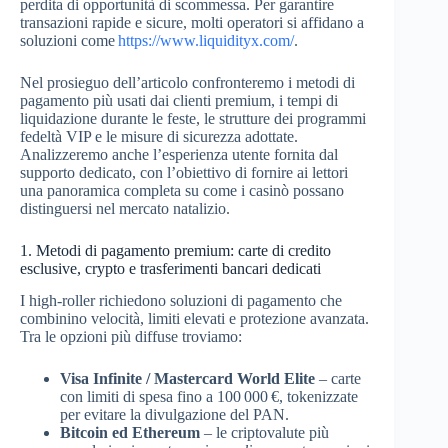
perdita di opportunità di scommessa. Per garantire
transazioni rapide e sicure, molti operatori si affidano a
soluzioni come
https://www.liquidityx.com/
.
Nel prosieguo dell’articolo confronteremo i metodi di
pagamento più usati dai clienti premium, i tempi di
liquidazione durante le feste, le strutture dei programmi
fedeltà VIP e le misure di sicurezza adottate.
Analizzeremo anche l’esperienza utente fornita dal
supporto dedicato, con l’obiettivo di fornire ai lettori
una panoramica completa su come i casinò possano
distinguersi nel mercato natalizio.
1. Metodi di pagamento premium: carte di credito
esclusive, crypto e trasferimenti bancari dedicati
I high‑roller richiedono soluzioni di pagamento che
combinino velocità, limiti elevati e protezione avanzata.
Tra le opzioni più diffuse troviamo:
Visa Infinite / Mastercard World Elite
– carte
con limiti di spesa fino a 100 000 €, tokenizzate
per evitare la divulgazione del PAN.
Bitcoin ed Ethereum
– le criptovalute più