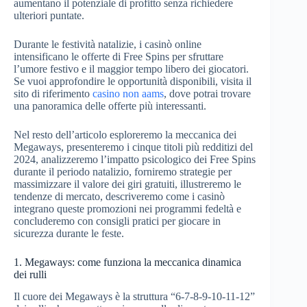
aumentano il potenziale di profitto senza richiedere
ulteriori puntate.
Durante le festività natalizie, i casinò online
intensificano le offerte di Free Spins per sfruttare
l’umore festivo e il maggior tempo libero dei giocatori.
Se vuoi approfondire le opportunità disponibili, visita il
sito di riferimento
casino non aams
, dove potrai trovare
una panoramica delle offerte più interessanti.
Nel resto dell’articolo esploreremo la meccanica dei
Megaways, presenteremo i cinque titoli più redditizi del
2024, analizzeremo l’impatto psicologico dei Free Spins
durante il periodo natalizio, forniremo strategie per
massimizzare il valore dei giri gratuiti, illustreremo le
tendenze di mercato, descriveremo come i casinò
integrano queste promozioni nei programmi fedeltà e
concluderemo con consigli pratici per giocare in
sicurezza durante le feste.
1. Megaways: come funziona la meccanica dinamica
dei rulli
Il cuore dei Megaways è la struttura “6‑7‑8‑9‑10‑11‑12”