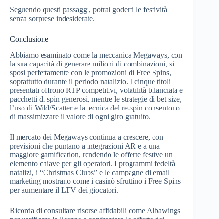
Seguendo questi passaggi, potrai goderti le festività
senza sorprese indesiderate.
Conclusione
Abbiamo esaminato come la meccanica Megaways, con
la sua capacità di generare milioni di combinazioni, si
sposi perfettamente con le promozioni di Free Spins,
soprattutto durante il periodo natalizio. I cinque titoli
presentati offrono RTP competitivi, volatilità bilanciata e
pacchetti di spin generosi, mentre le strategie di bet size,
l’uso di Wild/Scatter e la tecnica del re‑spin consentono
di massimizzare il valore di ogni giro gratuito.
Il mercato dei Megaways continua a crescere, con
previsioni che puntano a integrazioni AR e a una
maggiore gamification, rendendo le offerte festive un
elemento chiave per gli operatori. I programmi fedeltà
natalizi, i “Christmas Clubs” e le campagne di email
marketing mostrano come i casinò sfruttino i Free Spins
per aumentare il LTV dei giocatori.
Ricorda di consultare risorse affidabili come Albawings