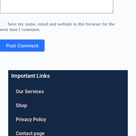
Save my name, email and website in this browser for the
next time I comment.
Post Comment
Important Links
Our Services
Shop
Privacy Policy
Contact page