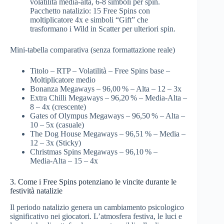
volatilità media‑alta, 6‑8 simboli per spin.
Pacchetto natalizio: 15 Free Spins con
moltiplicatore 4x e simboli “Gift” che
trasformano i Wild in Scatter per ulteriori spin.
Mini‑tabella comparativa (senza formattazione reale)
Titolo – RTP – Volatilità – Free Spins base –
Moltiplicatore medio
Bonanza Megaways – 96,00 % – Alta – 12 – 3x
Extra Chilli Megaways – 96,20 % – Media‑Alta –
8 – 4x (crescente)
Gates of Olympus Megaways – 96,50 % – Alta –
10 – 5x (casuale)
The Dog House Megaways – 96,51 % – Media –
12 – 3x (Sticky)
Christmas Spins Megaways – 96,10 % –
Media‑Alta – 15 – 4x
3. Come i Free Spins potenziano le vincite durante le
festività natalizie
Il periodo natalizio genera un cambiamento psicologico
significativo nei giocatori. L’atmosfera festiva, le luci e