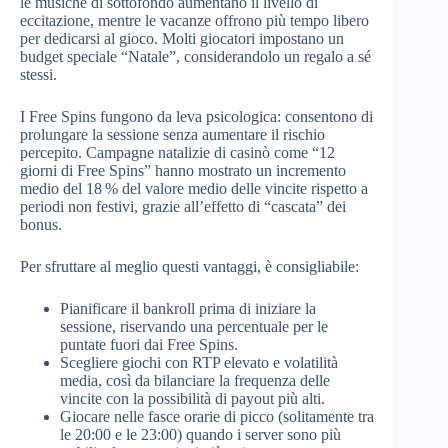
le musiche di sottofondo aumentano il livello di
eccitazione, mentre le vacanze offrono più tempo libero
per dedicarsi al gioco. Molti giocatori impostano un
budget speciale “Natale”, considerandolo un regalo a sé
stessi.
I Free Spins fungono da leva psicologica: consentono di
prolungare la sessione senza aumentare il rischio
percepito. Campagne natalizie di casinò come “12
giorni di Free Spins” hanno mostrato un incremento
medio del 18 % del valore medio delle vincite rispetto a
periodi non festivi, grazie all’effetto di “cascata” dei
bonus.
Per sfruttare al meglio questi vantaggi, è consigliabile:
Pianificare il bankroll prima di iniziare la
sessione, riservando una percentuale per le
puntate fuori dai Free Spins.
Scegliere giochi con RTP elevato e volatilità
media, così da bilanciare la frequenza delle
vincite con la possibilità di payout più alti.
Giocare nelle fasce orarie di picco (solitamente tra
le 20:00 e le 23:00) quando i server sono più