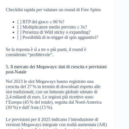
Checklist rapida per valutare un round di Free Spins:
[ ] RTP del gioco ≥ 96 %?
[ ] Moltiplicatore medio previsto ≥ 3x?
[ ] Presenza di Wild sticky o expanding?
[ ] Possibilità di re‑trigger di spin aggiuntivi?
Se la risposta è sì a tre o più punti, il round è
considerato “profittevole”.
5. Il mercato dei Megaways: dati di crescita e previsioni
post‑Natale
Nel 2023 le slot Megaways hanno registrato una
crescita del 27 % in termini di download rispetto alle
slot tradizionali, con un fatturato globale stimato di
2,4 miliardi di euro. Le regioni più ricettive sono
l’Europa (45 % del totale), seguita dal Nord‑America
(30 %) e dall’Asia (15 %).
Le previsioni per il 2025 indicano l’introduzione di
versioni Megaways integrate con realtà aumentata (AR)