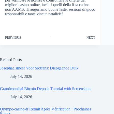
per verificare le licenze e confrontare le offerte dei
migliori casino online, inclusi quelli della lista casino
non AAMS. Ti auguriamo buone feste, sessioni di gioco
responsabili e tante vincite natalizie!
PREVIOUS
NEXT
Related Posts
Josephaalsmeer Voor Slotfans: Diepgaande Duik
July 14, 2026
Grandmondial Bitcoin Deposit Tutorial with Screenshots
July 14, 2026
Olympe-casino-fr Retrait Après Vérification : Prochaines
Étapes