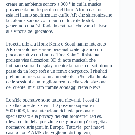
creare un ambiente sonoro a 360 ° in cui la musica
proviene da punti specifici del floor. Alcuni casinò
asiatici hanno sperimentato cuffie AR che sincronizzano
la colonna sonora con i punti di luce delle slot,
generando una “sinfonia interattiva” che varia in base
alla vincita del giocatore.
Progetti pilota a Hong Kong e Seoul hanno integrato
AR con colonne sonore personalizzate: quando un
giocatore attiva un bonus “Free Spins”, il sistema
proietta visualizzazioni 3D di note musicali che
fluttuano sopra il display, mentre la traccia di sottofondo
passa da un loop soft a un remix energetico. I risultati
preliminari mostrano un aumento del 5 % nella durata
delle sessioni e un miglioramento della soddisfazione
del cliente, misurato tramite sondaggi Nena News.
Le sfide operative sono tuttora rilevanti. I costi di
installazione dei sistemi 3D possono superare i
500 000 €, la manutenzione richiede personale
specializzato e la privacy dei dati biometrici (ad es.
rilevamento della posizione del giocatore) è soggetta a
normative stringenti in Europa. Tuttavia, per i nuovi
casino non AAMS che vogliono distinguersi,