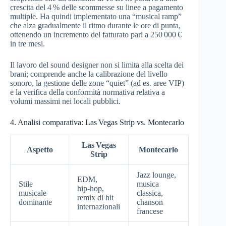
crescita del 4 % delle scommesse su linee a pagamento
multiple. Ha quindi implementato una “musical ramp”
che alza gradualmente il ritmo durante le ore di punta,
ottenendo un incremento del fatturato pari a 250 000 €
in tre mesi.
Il lavoro del sound designer non si limita alla scelta dei
brani; comprende anche la calibrazione del livello
sonoro, la gestione delle zone “quiet” (ad es. aree VIP)
e la verifica della conformità normativa relativa a
volumi massimi nei locali pubblici.
4. Analisi comparativa: Las Vegas Strip vs. Montecarlo
Las Vegas
Aspetto
Montecarlo
Strip
Jazz lounge,
EDM,
Stile
musica
hip‑hop,
musicale
classica,
remix di hit
dominante
chanson
internazionali
francese