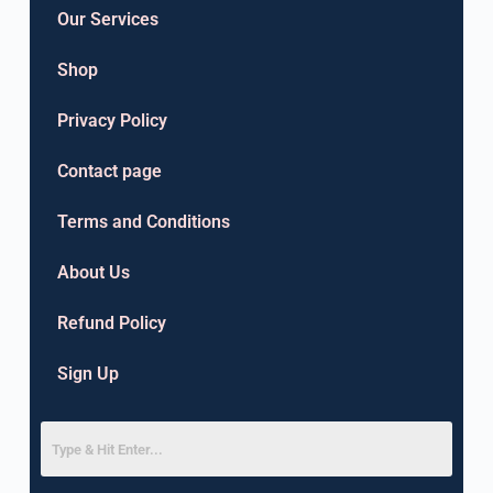
Our Services
Shop
Privacy Policy
Contact page
Terms and Conditions
About Us
Refund Policy
Sign Up