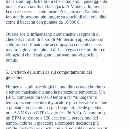
transizioni rapide tra brani che stimolano il passaggio da
una slot a un tavolo di blackjack. A Montecarlo, invece,
la musica serve a sottolineare l’eleganza dell’ambiente,
favorendo sessioni più lunghe su giochi di alta volatilità
come il baccarat con puntate da 10 000 €.
Queste scelte influenzano direttamente i segmenti di
clientela: i turisti di lusso di Montecarlo apprezzano un
sottofondo raffinato che accompagna cocktail e cene,
mentre i giocatori abituali di Las Vegas cercano ritmo e
vibrazioni che li spingano a provare nuovi giochi e
bonus.
5. L’effetto della musica sul comportamento del
giocatore
Numerosi studi psicologici hanno dimostrato che ritmo
e tempo musicale alterano la percezione temporale. Un
BPM compreso tra 60‑80 tende a far “allungare” il
tempo, facendo sentire il giocatore più rilassato e incline
a puntate più piccole ma più frequenti, ideale per slot
non AAMS con RTP elevato (es. 96,5 %). Al contrario,
un BPM superiore a 120 accelera la percezione del
tempo, indurre il giocatore a compiere decisioni più
rapide, perfetto per giochi con alta volatilità come le slot