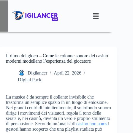
Il ritmo del gioco – Come le colonne sonore dei casinò
moderni modellano l’esperienza del giocatore
Digilancer
April 22, 2026
DIgital Pack
La musica è da sempre il collante invisibile che
trasforma un semplice spazio in un luogo di emozione.
Nei grandi centri di intrattenimento, il sottofondo sonoro
dirige i movimenti dei visitatori, regola il tono della
serata e, nei casinò, diventa un vero e proprio strumento
di persuasione. Secondo un’analisi di
casino non aams
i
gestori hanno scoperto che una playlist studiata può