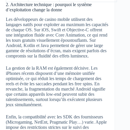
2. Architecture technique : pourquoi le système
d’exploitation change la donne
Les développeurs de casino mobile utilisent des
langages natifs pour exploiter au maximum les capacités
de chaque OS. Sur iOS, Swift et Objective‑C offrent
une intégration fluide avec Core Animation, ce qui rend
les tours gratuits visuellement époustouflants. Sur
Android, Kotlin et Java permettent de gérer une large
gamme de résolutions d’écran, mais exigent parfois des
compromis sur la fluidité des effets lumineux.
La gestion de la RAM est également décisive. Les
iPhones récents disposent d’une mémoire unifiée
optimisée, ce qui réduit les temps de chargement des
reels et évite les saccades pendant les free spins. En
revanche, la fragmentation du marché Android signifie
que certains appareils low‑end peuvent subir des
ralentissements, surtout lorsqu’ils exécutent plusieurs
jeux simultanément.
Enfin, la compatibilité avec les SDK des fournisseurs
(Microgaming, NetEnt, Pragmatic Play…) varie. Apple
impose des restrictions strictes sur le suivi des