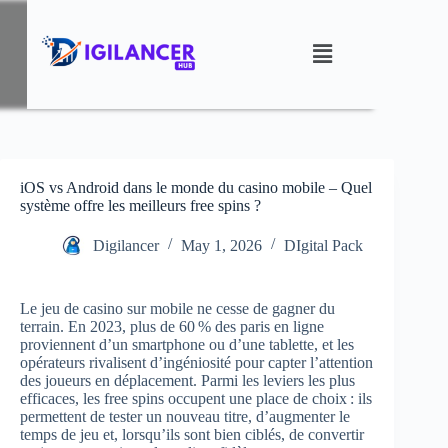
iOS vs Android dans le monde du casino mobile – Quel
système offre les meilleurs free spins ?
Digilancer
May 1, 2026
DIgital Pack
Le jeu de casino sur mobile ne cesse de gagner du
terrain. En 2023, plus de 60 % des paris en ligne
proviennent d’un smartphone ou d’une tablette, et les
opérateurs rivalisent d’ingéniosité pour capter l’attention
des joueurs en déplacement. Parmi les leviers les plus
efficaces, les free spins occupent une place de choix : ils
permettent de tester un nouveau titre, d’augmenter le
temps de jeu et, lorsqu’ils sont bien ciblés, de convertir