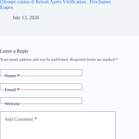
Olympe-casino-fr Retrait Après Vérification : Prochaines
Étapes
July 13, 2026
Leave a Reply
Your email address will not be published.
Required fields are marked
*
Name
*
Email
*
Website
Add Comment
*