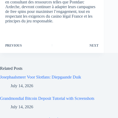
en consultant des ressources telles que Pontdarc
Ardeche, devront continuer à adapter leurs campagnes
de free spins pour maximiser l’engagement, tout en
respectant les exigences du casino légal France et les
principes du jeu responsable.
PREVIOUS
NEXT
Related Posts
Josephaalsmeer Voor Slotfans: Diepgaande Duik
July 14, 2026
Grandmondial Bitcoin Deposit Tutorial with Screenshots
July 14, 2026