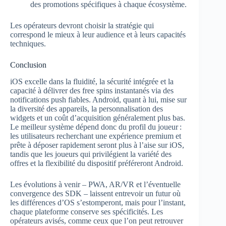
des promotions spécifiques à chaque écosystème.
Les opérateurs devront choisir la stratégie qui
correspond le mieux à leur audience et à leurs capacités
techniques.
Conclusion
iOS excelle dans la fluidité, la sécurité intégrée et la
capacité à délivrer des free spins instantanés via des
notifications push fiables. Android, quant à lui, mise sur
la diversité des appareils, la personnalisation des
widgets et un coût d’acquisition généralement plus bas.
Le meilleur système dépend donc du profil du joueur :
les utilisateurs recherchant une expérience premium et
prête à déposer rapidement seront plus à l’aise sur iOS,
tandis que les joueurs qui privilégient la variété des
offres et la flexibilité du dispositif préféreront Android.
Les évolutions à venir – PWA, AR/VR et l’éventuelle
convergence des SDK – laissent entrevoir un futur où
les différences d’OS s’estomperont, mais pour l’instant,
chaque plateforme conserve ses spécificités. Les
opérateurs avisés, comme ceux que l’on peut retrouver