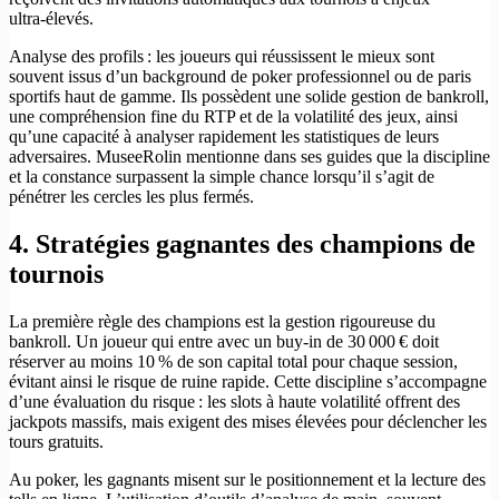
ultra‑élevés.
Analyse des profils : les joueurs qui réussissent le mieux sont
souvent issus d’un background de poker professionnel ou de paris
sportifs haut de gamme. Ils possèdent une solide gestion de bankroll,
une compréhension fine du RTP et de la volatilité des jeux, ainsi
qu’une capacité à analyser rapidement les statistiques de leurs
adversaires. MuseeRolin mentionne dans ses guides que la discipline
et la constance surpassent la simple chance lorsqu’il s’agit de
pénétrer les cercles les plus fermés.
4. Stratégies gagnantes des champions de
tournois
La première règle des champions est la gestion rigoureuse du
bankroll. Un joueur qui entre avec un buy‑in de 30 000 € doit
réserver au moins 10 % de son capital total pour chaque session,
évitant ainsi le risque de ruine rapide. Cette discipline s’accompagne
d’une évaluation du risque : les slots à haute volatilité offrent des
jackpots massifs, mais exigent des mises élevées pour déclencher les
tours gratuits.
Au poker, les gagnants misent sur le positionnement et la lecture des