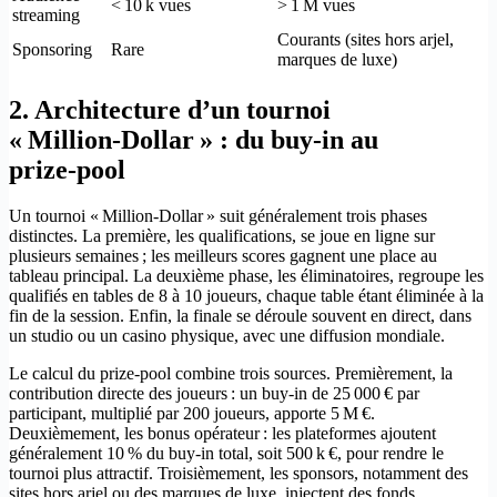
< 10 k vues
> 1 M vues
streaming
Courants (sites hors arjel,
Sponsoring
Rare
marques de luxe)
2. Architecture d’un tournoi
« Million‑Dollar » : du buy‑in au
prize‑pool
Un tournoi « Million‑Dollar » suit généralement trois phases
distinctes. La première, les qualifications, se joue en ligne sur
plusieurs semaines ; les meilleurs scores gagnent une place au
tableau principal. La deuxième phase, les éliminatoires, regroupe les
qualifiés en tables de 8 à 10 joueurs, chaque table étant éliminée à la
fin de la session. Enfin, la finale se déroule souvent en direct, dans
un studio ou un casino physique, avec une diffusion mondiale.
Le calcul du prize‑pool combine trois sources. Premièrement, la
contribution directe des joueurs : un buy‑in de 25 000 € par
participant, multiplié par 200 joueurs, apporte 5 M €.
Deuxièmement, les bonus opérateur : les plateformes ajoutent
généralement 10 % du buy‑in total, soit 500 k €, pour rendre le
tournoi plus attractif. Troisièmement, les sponsors, notamment des
sites hors arjel ou des marques de luxe, injectent des fonds