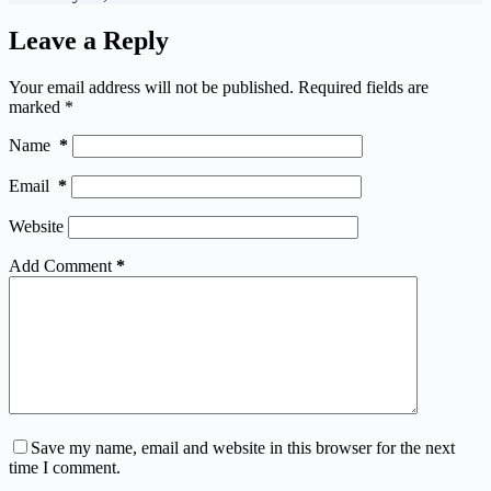
Leave a Reply
Your email address will not be published.
Required fields are
marked
*
Name
*
Email
*
Website
Add Comment
*
Save my name, email and website in this browser for the next
time I comment.