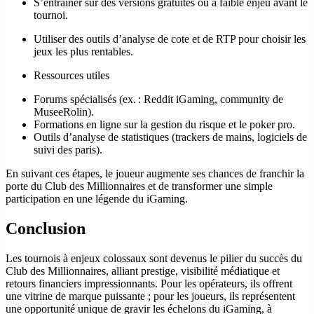
S’entraîner sur des versions gratuites ou à faible enjeu avant le
tournoi.
Utiliser des outils d’analyse de cote et de RTP pour choisir les
jeux les plus rentables.
Ressources utiles
Forums spécialisés (ex. : Reddit iGaming, community de
MuseeRolin).
Formations en ligne sur la gestion du risque et le poker pro.
Outils d’analyse de statistiques (trackers de mains, logiciels de
suivi des paris).
En suivant ces étapes, le joueur augmente ses chances de franchir la
porte du Club des Millionnaires et de transformer une simple
participation en une légende du iGaming.
Conclusion
Les tournois à enjeux colossaux sont devenus le pilier du succès du
Club des Millionnaires, alliant prestige, visibilité médiatique et
retours financiers impressionnants. Pour les opérateurs, ils offrent
une vitrine de marque puissante ; pour les joueurs, ils représentent
une opportunité unique de gravir les échelons du iGaming, à