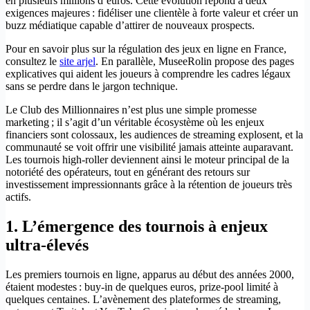
en plusieurs millions d’euros. Cette évolution répond à deux
exigences majeures : fidéliser une clientèle à forte valeur et créer un
buzz médiatique capable d’attirer de nouveaux prospects.
Pour en savoir plus sur la régulation des jeux en ligne en France,
consultez le
site arjel
. En parallèle, MuseeRolin propose des pages
explicatives qui aident les joueurs à comprendre les cadres légaux
sans se perdre dans le jargon technique.
Le Club des Millionnaires n’est plus une simple promesse
marketing ; il s’agit d’un véritable écosystème où les enjeux
financiers sont colossaux, les audiences de streaming explosent, et la
communauté se voit offrir une visibilité jamais atteinte auparavant.
Les tournois high‑roller deviennent ainsi le moteur principal de la
notoriété des opérateurs, tout en générant des retours sur
investissement impressionnants grâce à la rétention de joueurs très
actifs.
1. L’émergence des tournois à enjeux
ultra‑élevés
Les premiers tournois en ligne, apparus au début des années 2000,
étaient modestes : buy‑in de quelques euros, prize‑pool limité à
quelques centaines. L’avènement des plateformes de streaming,