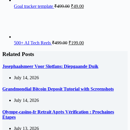
Goal tracker template
₹
499.00
₹
49.00
500+ AI Tech Reels
₹
499.00
₹
199.00
Related Posts
Josephaalsmeer Voor Slotfans: Diepgaande Duik
July 14, 2026
Grandmondial Bitcoin Deposit Tutorial with Screenshots
July 14, 2026
Olympe-casino-fr Retrait Après Vérification : Prochaines
Étapes
July 13, 2026