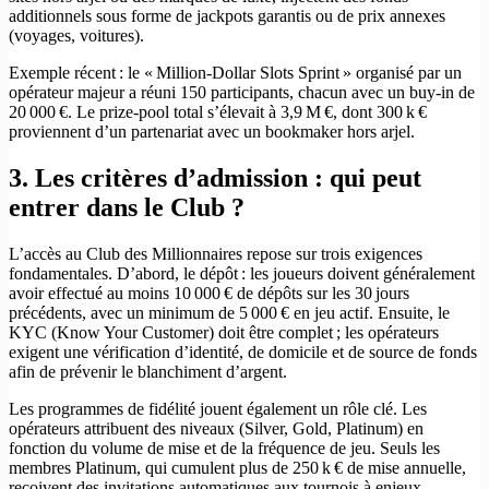
additionnels sous forme de jackpots garantis ou de prix annexes
(voyages, voitures).
Exemple récent : le « Million‑Dollar Slots Sprint » organisé par un
opérateur majeur a réuni 150 participants, chacun avec un buy‑in de
20 000 €. Le prize‑pool total s’élevait à 3,9 M €, dont 300 k €
proviennent d’un partenariat avec un bookmaker hors arjel.
3. Les critères d’admission : qui peut
entrer dans le Club ?
L’accès au Club des Millionnaires repose sur trois exigences
fondamentales. D’abord, le dépôt : les joueurs doivent généralement
avoir effectué au moins 10 000 € de dépôts sur les 30 jours
précédents, avec un minimum de 5 000 € en jeu actif. Ensuite, le
KYC (Know Your Customer) doit être complet ; les opérateurs
exigent une vérification d’identité, de domicile et de source de fonds
afin de prévenir le blanchiment d’argent.
Les programmes de fidélité jouent également un rôle clé. Les
opérateurs attribuent des niveaux (Silver, Gold, Platinum) en
fonction du volume de mise et de la fréquence de jeu. Seuls les
membres Platinum, qui cumulent plus de 250 k € de mise annuelle,
reçoivent des invitations automatiques aux tournois à enjeux