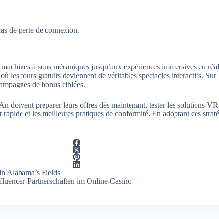
cas de perte de connexion.
es machines à sous mécaniques jusqu’aux expériences immersives en réa
 les tours gratuits deviennent de véritables spectacles interactifs. Su
s campagnes de bonus ciblées.
 An doivent préparer leurs offres dès maintenant, tester les solutions V
apide et les meilleures pratiques de conformité. En adoptant ces stratég
in Alabama’s Fields
nfluencer‑Partnerschaften im Online‑Casino