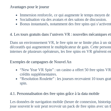
Avantages pour le joueur
Immersion renforcée, ce qui augmente le temps moyen de 
Socialisation via des avatars et des salons de discussion.
Bonus instantanés, notamment des free spins qui s’activent
4. Les tours gratuits dans l’univers VR : nouvelles mécaniques e
Dans un environnement VR, le free spin ne se limite plus à un simp
décoratifs qui augmentent le multiplicateur de gain. Cette person
internes de plusieurs opérateurs, les free spins en VR génèrent
Exemples de campagnes de Nouvel An
“New Year VR Spin” : un casino a offert 50 free spins VR d
crédits supplémentaires.
“Resolution Roulette” : les joueurs recevaient 10 tours grat
spin.
4.1. Personnalisation des free spins grâce à la data mobile
Les données de navigation mobile (heure de connexion, historique
joue souvent le soir peut recevoir un pack de free spins avec un 