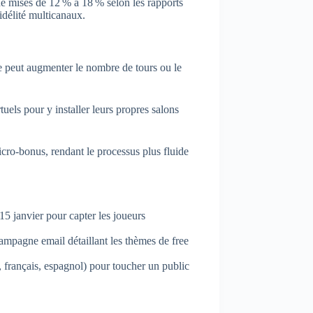
e mises de 12 % à 18 % selon les rapports
idélité multicanaux.
me peut augmenter le nombre de tours ou le
els pour y installer leurs propres salons
ro‑bonus, rendant le processus plus fluide
 15 janvier pour capter les joueurs
mpagne email détaillant les thèmes de free
 français, espagnol) pour toucher un public