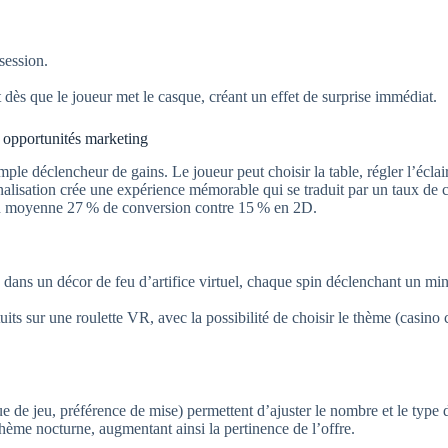
session.
 dès que le joueur met le casque, créant un effet de surprise immédiat.
t opportunités marketing
le déclencheur de gains. Le joueur peut choisir la table, régler l’éclair
nalisation crée une expérience mémorable qui se traduit par un taux de 
 en moyenne 27 % de conversion contre 15 % en 2D.
ans un décor de feu d’artifice virtuel, chaque spin déclenchant un mini
uits sur une roulette VR, avec la possibilité de choisir le thème (casino c
 de jeu, préférence de mise) permettent d’ajuster le nombre et le type 
thème nocturne, augmentant ainsi la pertinence de l’offre.