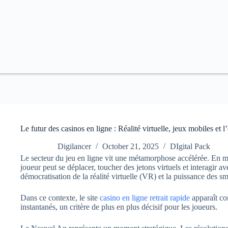
Le futur des casinos en ligne : Réalité virtuelle, jeux mobiles et l
Digilancer
October 21, 2025
DIgital Pack
Le secteur du jeu en ligne vit une métamorphose accélérée. En m
joueur peut se déplacer, toucher des jetons virtuels et interagir a
démocratisation de la réalité virtuelle (VR) et la puissance des 
Dans ce contexte, le site
casino en ligne retrait rapide
apparaît co
instantanés, un critère de plus en plus décisif pour les joueurs.