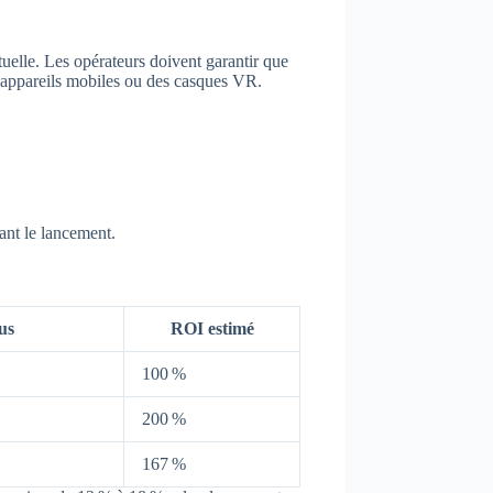
elle. Les opérateurs doivent garantir que
 appareils mobiles ou des casques VR.
vant le lancement.
us
ROI estimé
100 %
200 %
167 %