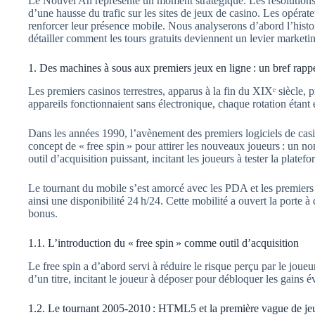
Le Nouvel An représente un moment stratégique. Les résolutions
d’une hausse du trafic sur les sites de jeux de casino. Les opérat
renforcer leur présence mobile. Nous analyserons d’abord l’hist
détailler comment les tours gratuits deviennent un levier market
1. Des machines à sous aux premiers jeux en ligne : un bref rappe
Les premiers casinos terrestres, apparus à la fin du XIXᵉ siècle,
appareils fonctionnaient sans électronique, chaque rotation étant 
Dans les années 1990, l’avènement des premiers logiciels de cas
concept de « free spin » pour attirer les nouveaux joueurs : un n
outil d’acquisition puissant, incitant les joueurs à tester la plat
Le tournant du mobile s’est amorcé avec les PDA et les premiers
ainsi une disponibilité 24 h/24. Cette mobilité a ouvert la porte
bonus.
1.1. L’introduction du « free spin » comme outil d’acquisition
Le free spin a d’abord servi à réduire le risque perçu par le joueu
d’un titre, incitant le joueur à déposer pour débloquer les gains é
1.2. Le tournant 2005‑2010 : HTML5 et la première vague de je