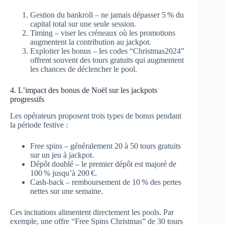
Gestion du bankroll – ne jamais dépasser 5 % du
capital total sur une seule session.
Timing – viser les créneaux où les promotions
augmentent la contribution au jackpot.
Exploiter les bonus – les codes “Christmas2024”
offrent souvent des tours gratuits qui augmentent
les chances de déclencher le pool.
4. L’impact des bonus de Noël sur les jackpots
progressifs
Les opérateurs proposent trois types de bonus pendant
la période festive :
Free spins – généralement 20 à 50 tours gratuits
sur un jeu à jackpot.
Dépôt doublé – le premier dépôt est majoré de
100 % jusqu’à 200 €.
Cash‑back – remboursement de 10 % des pertes
nettes sur une semaine.
Ces incitations alimentent directement les pools. Par
exemple, une offre “Free Spins Christmas” de 30 tours