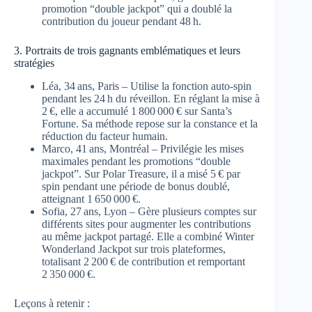
promotion “double jackpot” qui a doublé la
contribution du joueur pendant 48 h.
3. Portraits de trois gagnants emblématiques et leurs
stratégies
Léa, 34 ans, Paris – Utilise la fonction auto‑spin
pendant les 24 h du réveillon. En réglant la mise à
2 €, elle a accumulé 1 800 000 € sur Santa’s
Fortune. Sa méthode repose sur la constance et la
réduction du facteur humain.
Marco, 41 ans, Montréal – Privilégie les mises
maximales pendant les promotions “double
jackpot”. Sur Polar Treasure, il a misé 5 € par
spin pendant une période de bonus doublé,
atteignant 1 650 000 €.
Sofia, 27 ans, Lyon – Gère plusieurs comptes sur
différents sites pour augmenter les contributions
au même jackpot partagé. Elle a combiné Winter
Wonderland Jackpot sur trois plateformes,
totalisant 2 200 € de contribution et remportant
2 350 000 €.
Leçons à retenir :