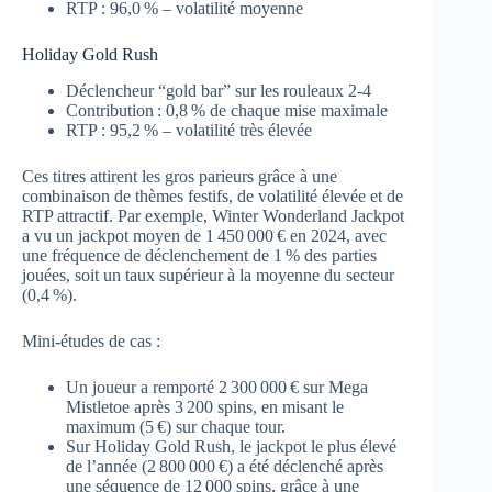
RTP : 96,0 % – volatilité moyenne
Holiday Gold Rush
Déclencheur “gold bar” sur les rouleaux 2‑4
Contribution : 0,8 % de chaque mise maximale
RTP : 95,2 % – volatilité très élevée
Ces titres attirent les gros parieurs grâce à une
combinaison de thèmes festifs, de volatilité élevée et de
RTP attractif. Par exemple, Winter Wonderland Jackpot
a vu un jackpot moyen de 1 450 000 € en 2024, avec
une fréquence de déclenchement de 1 % des parties
jouées, soit un taux supérieur à la moyenne du secteur
(0,4 %).
Mini‑études de cas :
Un joueur a remporté 2 300 000 € sur Mega
Mistletoe après 3 200 spins, en misant le
maximum (5 €) sur chaque tour.
Sur Holiday Gold Rush, le jackpot le plus élevé
de l’année (2 800 000 €) a été déclenché après
une séquence de 12 000 spins, grâce à une