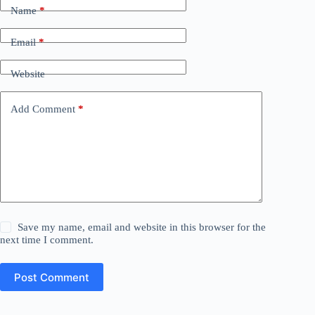
Name
*
Email
*
Website
Add Comment
*
Save my name, email and website in this browser for the
next time I comment.
Post Comment