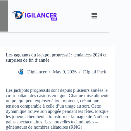
Les gagnants du jackpot progressif : tendances 2024 et
surprises de fin d’année
Digilancer
May 9, 2026
DIgital Pack
Les jackpots progressifs sont depuis plusieurs années le
cœur battant des casinos en ligne. Chaque mise alimente
un pot qui peut exploser à tout moment, créant une
tension comparable à celle d’un tirage au sort. Cette
dynamique trouve son apogée pendant les fêtes, lorsque
les joueurs cherchent à transformer la magie de Noël en
gains spectaculaires. Les nouvelles technologies –
générateurs de nombres aléatoires (RNG)