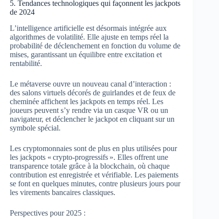
5. Tendances technologiques qui façonnent les jackpots
de 2024
L’intelligence artificielle est désormais intégrée aux
algorithmes de volatilité. Elle ajuste en temps réel la
probabilité de déclenchement en fonction du volume de
mises, garantissant un équilibre entre excitation et
rentabilité.
Le métaverse ouvre un nouveau canal d’interaction :
des salons virtuels décorés de guirlandes et de feux de
cheminée affichent les jackpots en temps réel. Les
joueurs peuvent s’y rendre via un casque VR ou un
navigateur, et déclencher le jackpot en cliquant sur un
symbole spécial.
Les cryptomonnaies sont de plus en plus utilisées pour
les jackpots « crypto‑progressifs ». Elles offrent une
transparence totale grâce à la blockchain, où chaque
contribution est enregistrée et vérifiable. Les paiements
se font en quelques minutes, contre plusieurs jours pour
les virements bancaires classiques.
Perspectives pour 2025 :