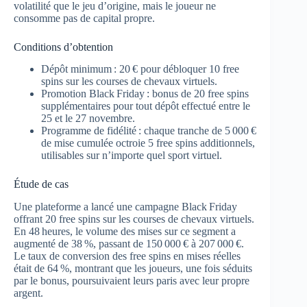
volatilité que le jeu d’origine, mais le joueur ne
consomme pas de capital propre.
Conditions d’obtention
Dépôt minimum : 20 € pour débloquer 10 free
spins sur les courses de chevaux virtuels.
Promotion Black Friday : bonus de 20 free spins
supplémentaires pour tout dépôt effectué entre le
25 et le 27 novembre.
Programme de fidélité : chaque tranche de 5 000 €
de mise cumulée octroie 5 free spins additionnels,
utilisables sur n’importe quel sport virtuel.
Étude de cas
Une plateforme a lancé une campagne Black Friday
offrant 20 free spins sur les courses de chevaux virtuels.
En 48 heures, le volume des mises sur ce segment a
augmenté de 38 %, passant de 150 000 € à 207 000 €.
Le taux de conversion des free spins en mises réelles
était de 64 %, montrant que les joueurs, une fois séduits
par le bonus, poursuivaient leurs paris avec leur propre
argent.