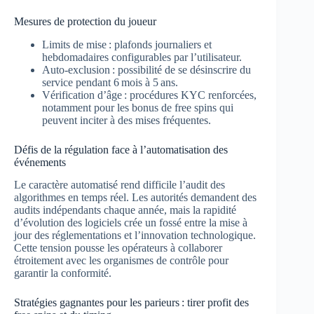
Mesures de protection du joueur
Limits de mise : plafonds journaliers et
hebdomadaires configurables par l’utilisateur.
Auto‑exclusion : possibilité de se désinscrire du
service pendant 6 mois à 5 ans.
Vérification d’âge : procédures KYC renforcées,
notamment pour les bonus de free spins qui
peuvent inciter à des mises fréquentes.
Défis de la régulation face à l’automatisation des
événements
Le caractère automatisé rend difficile l’audit des
algorithmes en temps réel. Les autorités demandent des
audits indépendants chaque année, mais la rapidité
d’évolution des logiciels crée un fossé entre la mise à
jour des réglementations et l’innovation technologique.
Cette tension pousse les opérateurs à collaborer
étroitement avec les organismes de contrôle pour
garantir la conformité.
Stratégies gagnantes pour les parieurs : tirer profit des