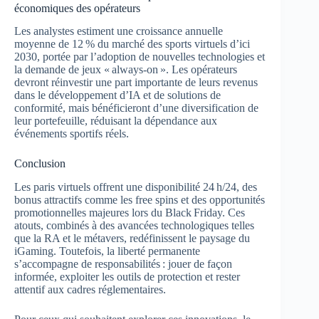
économiques des opérateurs
Les analystes estiment une croissance annuelle
moyenne de 12 % du marché des sports virtuels d’ici
2030, portée par l’adoption de nouvelles technologies et
la demande de jeux « always‑on ». Les opérateurs
devront réinvestir une part importante de leurs revenus
dans le développement d’IA et de solutions de
conformité, mais bénéficieront d’une diversification de
leur portefeuille, réduisant la dépendance aux
événements sportifs réels.
Conclusion
Les paris virtuels offrent une disponibilité 24 h/24, des
bonus attractifs comme les free spins et des opportunités
promotionnelles majeures lors du Black Friday. Ces
atouts, combinés à des avancées technologiques telles
que la RA et le métavers, redéfinissent le paysage du
iGaming. Toutefois, la liberté permanente
s’accompagne de responsabilités : jouer de façon
informée, exploiter les outils de protection et rester
attentif aux cadres réglementaires.