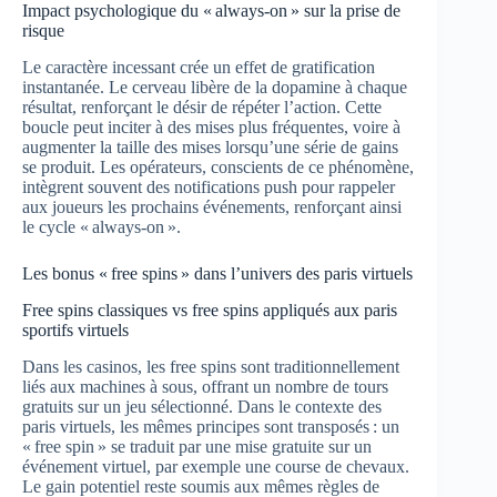
Impact psychologique du « always‑on » sur la prise de
risque
Le caractère incessant crée un effet de gratification
instantanée. Le cerveau libère de la dopamine à chaque
résultat, renforçant le désir de répéter l’action. Cette
boucle peut inciter à des mises plus fréquentes, voire à
augmenter la taille des mises lorsqu’une série de gains
se produit. Les opérateurs, conscients de ce phénomène,
intègrent souvent des notifications push pour rappeler
aux joueurs les prochains événements, renforçant ainsi
le cycle « always‑on ».
Les bonus « free spins » dans l’univers des paris virtuels
Free spins classiques vs free spins appliqués aux paris
sportifs virtuels
Dans les casinos, les free spins sont traditionnellement
liés aux machines à sous, offrant un nombre de tours
gratuits sur un jeu sélectionné. Dans le contexte des
paris virtuels, les mêmes principes sont transposés : un
« free spin » se traduit par une mise gratuite sur un
événement virtuel, par exemple une course de chevaux.
Le gain potentiel reste soumis aux mêmes règles de