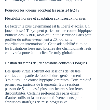
Pourquoi les joueurs adoptent les paris 24 h/24 ?
Flexibilité horaire et adaptation aux fuseaux horaires
Le facteur le plus déterminant est la liberté d’accès. Un
joueur basé à Tokyo peut parier sur une course hippique
virtuelle dès 02 h00, alors qu’un utilisateur de Paris peut
profiter du même événement à 20 h00, sans
coordination internationale. Cette adaptabilité élimine
les frustrations liées aux horaires des championnats réels
et ouvre la porte à une clientèle truly globale.
Gestion du temps de jeu : sessions courtes vs longues
Les sports virtuels offrent des sessions de jeu très
courtes : une partie de football dure généralement
3 minutes, une course hippique 2 minutes. Cette rapidité
permet aux parieurs de fragmenter leurs sessions,
passant de 5 minutes à plusieurs heures selon leurs
disponibilités. Certains préfèrent des paris éclair,
d’autres utilisent la succession d’événements pour
établir des stratégies de mise progressive.