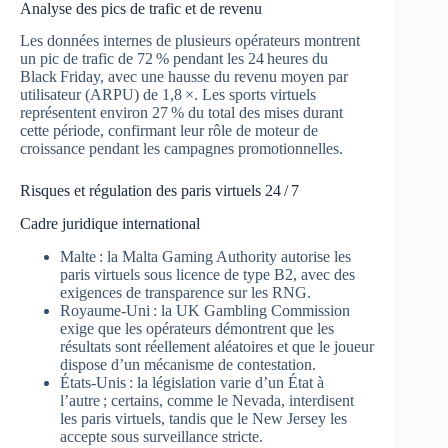
Analyse des pics de trafic et de revenu
Les données internes de plusieurs opérateurs montrent
un pic de trafic de 72 % pendant les 24 heures du
Black Friday, avec une hausse du revenu moyen par
utilisateur (ARPU) de 1,8 ×. Les sports virtuels
représentent environ 27 % du total des mises durant
cette période, confirmant leur rôle de moteur de
croissance pendant les campagnes promotionnelles.
Risques et régulation des paris virtuels 24 / 7
Cadre juridique international
Malte : la Malta Gaming Authority autorise les
paris virtuels sous licence de type B2, avec des
exigences de transparence sur les RNG.
Royaume‑Uni : la UK Gambling Commission
exige que les opérateurs démontrent que les
résultats sont réellement aléatoires et que le joueur
dispose d’un mécanisme de contestation.
États‑Unis : la législation varie d’un État à
l’autre ; certains, comme le Nevada, interdisent
les paris virtuels, tandis que le New Jersey les
accepte sous surveillance stricte.