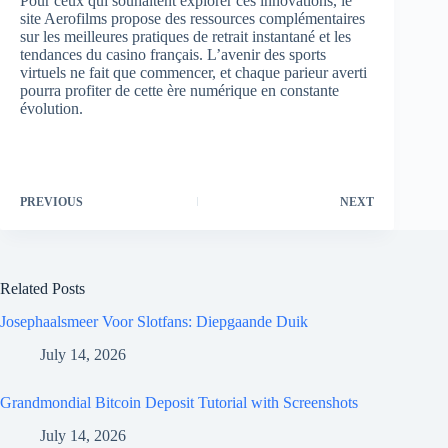
Pour ceux qui souhaitent explorer ces innovations, le
site Aerofilms propose des ressources complémentaires
sur les meilleures pratiques de retrait instantané et les
tendances du casino français. L’avenir des sports
virtuels ne fait que commencer, et chaque parieur averti
pourra profiter de cette ère numérique en constante
évolution.
PREVIOUS
NEXT
Related Posts
Josephaalsmeer Voor Slotfans: Diepgaande Duik
July 14, 2026
Grandmondial Bitcoin Deposit Tutorial with Screenshots
July 14, 2026