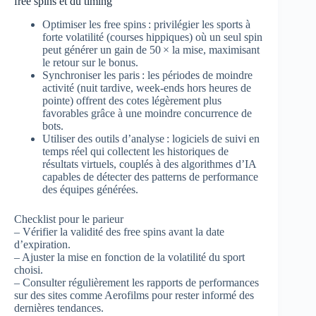
free spins et du timing
Optimiser les free spins : privilégier les sports à
forte volatilité (courses hippiques) où un seul spin
peut générer un gain de 50 × la mise, maximisant
le retour sur le bonus.
Synchroniser les paris : les périodes de moindre
activité (nuit tardive, week‑ends hors heures de
pointe) offrent des cotes légèrement plus
favorables grâce à une moindre concurrence de
bots.
Utiliser des outils d’analyse : logiciels de suivi en
temps réel qui collectent les historiques de
résultats virtuels, couplés à des algorithmes d’IA
capables de détecter des patterns de performance
des équipes générées.
Checklist pour le parieur
– Vérifier la validité des free spins avant la date
d’expiration.
– Ajuster la mise en fonction de la volatilité du sport
choisi.
– Consulter régulièrement les rapports de performances
sur des sites comme Aerofilms pour rester informé des
dernières tendances.