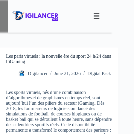
Les paris virtuels : la nouvelle ère du sport 24 h/24 dans
l’iGaming
Digilancer
June 21, 2026
DIgital Pack
Les sports virtuels, nés d’une combinaison
d’algorithmes et de graphismes en temps réel, sont
aujourd’hui l’un des piliers du secteur iGaming. Dès
2018, les fournisseurs de logiciels ont lancé des
simulations de football, de courses hippiques ou de
basket‑ball qui se déroulent à toute heure, sans dépendre
des calendriers sportifs réels. Cette disponibilité
permanente a transformé le comportement des parieurs :