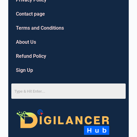
Contact page
Terms and Conditions
About Us
Refund Policy
Sign Up