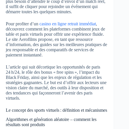
plus besoin d’attendre le coup d’envoi d’un match réel,
il suffit de cliquer pour rejoindre un événement qui
démarre toutes les quelques minutes.
Pour profiter d’un
casino en ligne retrait immédiat
,
découvrez comment les plateformes combinent jeux de
table et paris virtuels pour offrir une expérience fluide.
Le site Aerofilms propose, en tant que ressource
d’information, des guides sur les meilleures pratiques de
jeu responsable et des comparatifs de services de
paiement instantané.
L’article qui suit décortique les opportunités de paris
24 h/24, le rôle des bonus « free spins », l’impact du
Black Friday, ainsi que les enjeux de régulation et les
stratégies gagnantes. Le but est d’offrir aux lecteurs une
vision claire du marché, des outils à leur disposition et
des tendances qui façonneront l’avenir des paris
virtuels.
Le concept des sports virtuels : définition et mécanismes
Algorithmes et génération aléatoire – comment les
résultats sont produits