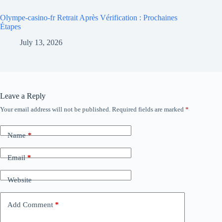
Olympe-casino-fr Retrait Après Vérification : Prochaines
Étapes
July 13, 2026
Leave a Reply
Your email address will not be published.
Required fields are marked
*
Name
*
Email
*
Website
Add Comment
*