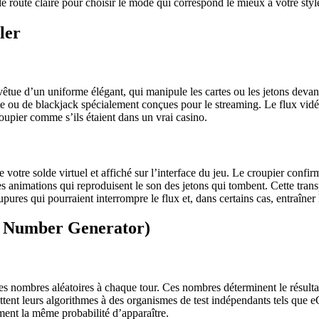
de route claire pour choisir le mode qui correspond le mieux à votre styl
ler
vêtue d’un uniforme élégant, qui manipule les cartes ou les jetons devan
te ou de blackjack spécialement conçues pour le streaming. Le flux vidé
pier comme s’ils étaient dans un vrai casino.
tre solde virtuel et affiché sur l’interface du jeu. Le croupier confirme
es animations qui reproduisent le son des jetons qui tombent. Cette tra
pures qui pourraient interrompre le flux et, dans certains cas, entraîner 
m Number Generator)
ombres aléatoires à chaque tour. Ces nombres déterminent le résultat –
ettent leurs algorithmes à des organismes de test indépendants tels qu
ement la même probabilité d’apparaître.