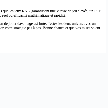
is que les jeux RNG garantissent une vitesse de jeu élevée, un RTP
réel ou efficacité mathématique et rapidité.
on de jouer davantage est forte. Testez les deux univers avec un
ez votre stratégie pas à pas. Bonne chance et que vos mises soient