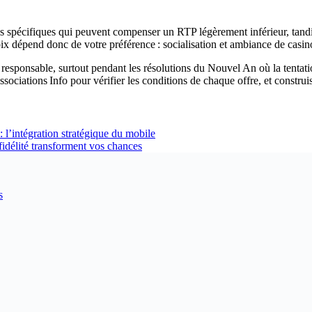
s spécifiques qui peuvent compenser un RTP légèrement inférieur, tand
x dépend donc de votre préférence : socialisation et ambiance de casino 
e responsable, surtout pendant les résolutions du Nouvel An où la tentati
ciations Info pour vérifier les conditions de chaque offre, et construis
 l’intégration stratégique du mobile
idélité transforment vos chances
s