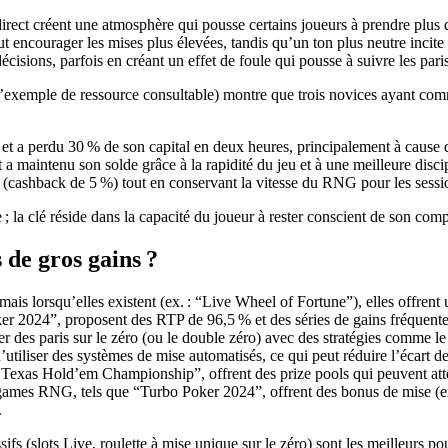
n direct créent une atmosphère qui pousse certains joueurs à prendre plu
 encourager les mises plus élevées, tandis qu’un ton plus neutre incite
écisions, parfois en créant un effet de foule qui pousse à suivre les pari
e d’exemple de ressource consultable) montre que trois novices ayant co
et a perdu 30 % de son capital en deux heures, principalement à cause d’
 maintenu son solde grâce à la rapidité du jeu et à une meilleure disci
e (cashback de 5 %) tout en conservant la vitesse du RNG pour les sessi
; la clé réside dans la capacité du joueur à rester conscient de son com
 de gros gains ?
ais lorsqu’elles existent (ex. : “Live Wheel of Fortune”), elles offrent 
 2024”, proposent des RTP de 96,5 % et des séries de gains fréquentes, 
acer des paris sur le zéro (ou le double zéro) avec des stratégies comm
tiliser des systèmes de mise automatisés, ce qui peut réduire l’écart de
exas Hold’em Championship”, offrent des prize pools qui peuvent attei
mes RNG, tels que “Turbo Poker 2024”, offrent des bonus de mise (ex. :
.
sifs (slots Live, roulette à mise unique sur le zéro) sont les meilleurs p