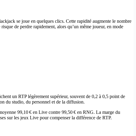
lackjack se joue en quelques clics. Cette rapidité augmente le nombre
ise risque de perdre rapidement, alors qu’un même joueur, en mode
ichent un RTP légèrement supérieur, souvent de 0,2 à 0,5 point de
n du studio, du personnel et de la diffusion.
en moyenne 99,10 € en Live contre 99,50 € en RNG. La marge du
uses sur les jeux Live pour compenser la différence de RTP.