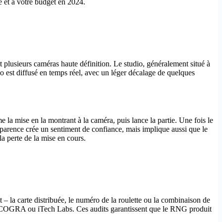
e et à votre budget en 2024.
t plusieurs caméras haute définition. Le studio, généralement situé à
o est diffusé en temps réel, avec un léger décalage de quelques
 la mise en la montrant à la caméra, puis lance la partie. Une fois le
nsparence crée un sentiment de confiance, mais implique aussi que le
la perte de la mise en cours.
 la carte distribuée, le numéro de la roulette ou la combinaison de
e eCOGRA ou iTech Labs. Ces audits garantissent que le RNG produit