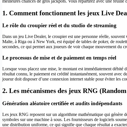
meilleures chances de gros jackpots. Vous repartirez avec une feuille 
1. Comment fonctionnent les jeux Live Dea
Le rôle du croupier réel et du studio de streaming
Dans un jeu Live Dealer, le croupier est une personne réelle, souvent 
Malte, à Riga ou à New York, est équipé de tables de poker, de roulet
secondes, ce qui permet aux joueurs de voir chaque mouvement du crou
Le processus de mise et de paiement en temps réel
Lorsque vous placez une mise, le montant est immédiatement débité de vo
résultat connu, le paiement est crédité instantanément, souvent avec d
joueur doit disposer d’une connexion internet stable pour éviter les cou
2. Les mécanismes des jeux RNG (Rando
Génération aléatoire certifiée et audits indépendants
Les jeux RNG reposent sur un algorithme mathématique qui génère des n
symboles sur une machine à sous. Les fournisseurs de logiciels soum
une distribution uniforme, ce qui signifie que chaque résultat a exact