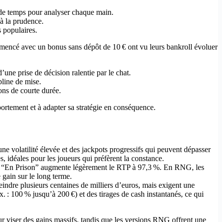
s de temps pour analyser chaque main.
 à la prudence.
s populaires.
mmencé avec un bonus sans dépôt de 10 € ont vu leurs bankroll évoluer
une prise de décision ralentie par le chat.
pline de mise.
ons de courte durée.
portement et à adapter sa stratégie en conséquence.
une volatilité élevée et des jackpots progressifs qui peuvent dépasser
idéales pour les joueurs qui préfèrent la constance.
e le “En Prison” augmente légèrement le RTP à 97,3 %. En RNG, les
 gain sur le long terme.
ndre plusieurs centaines de milliers d’euros, mais exigent une
 100 % jusqu’à 200 €) et des tirages de cash instantanés, ce qui
our viser des gains massifs, tandis que les versions RNG offrent une