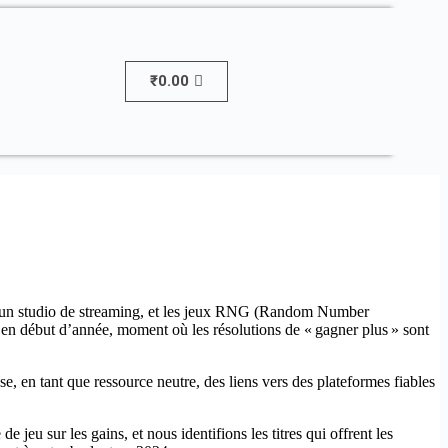
₹
0.00
uis un studio de streaming, et les jeux RNG (Random Number
ut en début d’année, moment où les résolutions de « gagner plus » sont
se, en tant que ressource neutre, des liens vers des plateformes fiables
eu sur les gains, et nous identifions les titres qui offrent les