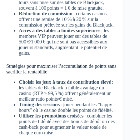
tours sans mise sur des tables de Blackjack,
souvent à 100 points = 1 € de mise gratuite.
Réduction de commission
: certains casinos
offrent une remise de 10 % à 20 % sur la
commission prélevée sur les gains du Blackjack.
Accès à des tables à limites supérieures
: les
membres VIP peuvent jouer sur des tables de
500 €/1 000 € qui ne sont pas accessibles aux
joueurs standards, augmentant le potentiel de
gains.
Stratégies pour maximiser l’accumulation de points sans
sacrifier la rentabilité
Choisir les jeux à taux de contribution élevé
:
les tables de Blackjack à faible avantage du
casino (RTP > 99,5 %) offrent généralement un
meilleur ratio points/€ misé.
Timing des sessions
: jouer pendant les “happy
hours” où le casino double les points de fidélité.
Utiliser les promotions croisées
: combiner les
points de fidélité avec des bonus de dépôt ou des
cash‑back pour augmenter la valeur totale de
chaque euro misé.