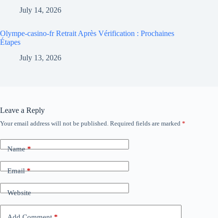
July 14, 2026
Olympe-casino-fr Retrait Après Vérification : Prochaines
Étapes
July 13, 2026
Leave a Reply
Your email address will not be published.
Required fields are marked
*
Name
*
Email
*
Website
Add Comment
*