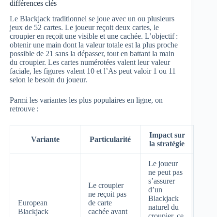
différences clés
Le Blackjack traditionnel se joue avec un ou plusieurs
jeux de 52 cartes. Le joueur reçoit deux cartes, le
croupier en reçoit une visible et une cachée. L’objectif :
obtenir une main dont la valeur totale est la plus proche
possible de 21 sans la dépasser, tout en battant la main
du croupier. Les cartes numérotées valent leur valeur
faciale, les figures valent 10 et l’As peut valoir 1 ou 11
selon le besoin du joueur.
Parmi les variantes les plus populaires en ligne, on
retrouve :
Impact sur
Variante
Particularité
la stratégie
Le joueur
ne peut pas
s’assurer
Le croupier
d’un
ne reçoit pas
Blackjack
European
de carte
naturel du
Blackjack
cachée avant
croupier, ce