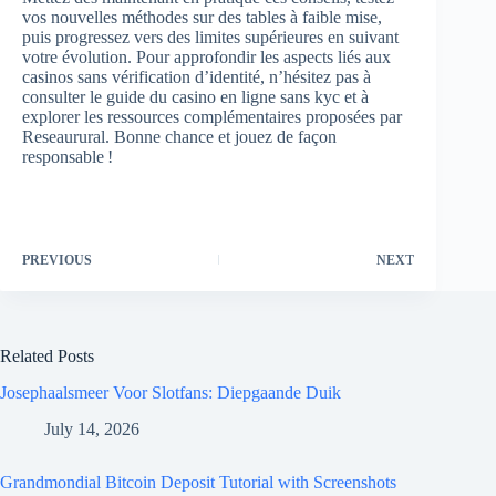
vos nouvelles méthodes sur des tables à faible mise,
puis progressez vers des limites supérieures en suivant
votre évolution. Pour approfondir les aspects liés aux
casinos sans vérification d’identité, n’hésitez pas à
consulter le guide du casino en ligne sans kyc et à
explorer les ressources complémentaires proposées par
Reseaurural. Bonne chance et jouez de façon
responsable !
PREVIOUS
NEXT
Related Posts
Josephaalsmeer Voor Slotfans: Diepgaande Duik
July 14, 2026
Grandmondial Bitcoin Deposit Tutorial with Screenshots