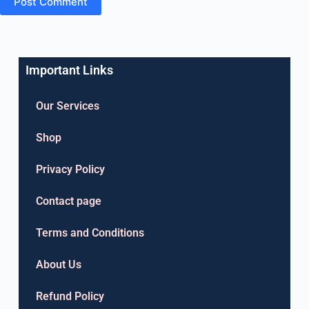
Post Comment
Important Links
Our Services
Shop
Privacy Policy
Contact page
Terms and Conditions
About Us
Refund Policy