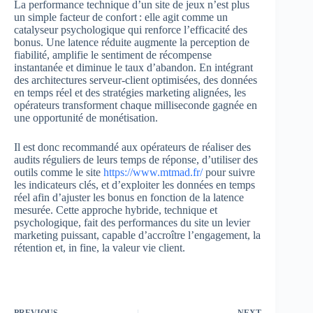
La performance technique d’un site de jeux n’est plus
un simple facteur de confort : elle agit comme un
catalyseur psychologique qui renforce l’efficacité des
bonus. Une latence réduite augmente la perception de
fiabilité, amplifie le sentiment de récompense
instantanée et diminue le taux d’abandon. En intégrant
des architectures serveur‑client optimisées, des données
en temps réel et des stratégies marketing alignées, les
opérateurs transforment chaque milliseconde gagnée en
une opportunité de monétisation.
Il est donc recommandé aux opérateurs de réaliser des
audits réguliers de leurs temps de réponse, d’utiliser des
outils comme le site
https://www.mtmad.fr/
pour suivre
les indicateurs clés, et d’exploiter les données en temps
réel afin d’ajuster les bonus en fonction de la latence
mesurée. Cette approche hybride, technique et
psychologique, fait des performances du site un levier
marketing puissant, capable d’accroître l’engagement, la
rétention et, in fine, la valeur vie client.