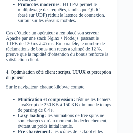
Protocoles modernes
: HTTP/2 permet le
multiplexage des requêtes, tandis que QUIC
(basé sur UDP) réduit la latence de connexion,
surtout sur les réseaux mobiles.
Cas d’étude : un opérateur a remplacé son serveur
Apache par une stack Nginx + Node.js, passant le
TTFB de 120 ms à 45 ms. En parallèle, le nombre de
réclamations de bonus non reçus a grimpé de 12 %,
preuve que la rapidité d’obtention du bonus renforce la
satisfaction client.
4. Optimisation côté client : scripts, UI/UX et perception
du joueur
Sur le navigateur, chaque kilobyte compte.
Minification et compression
: réduire les fichiers
JavaScript de 250 KB à 150 KB diminue le temps
de parsing de 0,4 s.
Lazy‑loading
: les animations de free spins ne
sont chargées qu’au moment du déclenchement,
évitant un poids initial inutile.
Pré‑chargement
: les icônes de jackpot et les