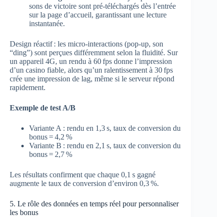
sons de victoire sont pré‑téléchargés dès l’entrée
sur la page d’accueil, garantissant une lecture
instantanée.
Design réactif : les micro‑interactions (pop‑up, son
“ding”) sont perçues différemment selon la fluidité. Sur
un appareil 4G, un rendu à 60 fps donne l’impression
d’un casino fiable, alors qu’un ralentissement à 30 fps
crée une impression de lag, même si le serveur répond
rapidement.
Exemple de test A/B
Variante A : rendu en 1,3 s, taux de conversion du
bonus = 4,2 %
Variante B : rendu en 2,1 s, taux de conversion du
bonus = 2,7 %
Les résultats confirment que chaque 0,1 s gagné
augmente le taux de conversion d’environ 0,3 %.
5. Le rôle des données en temps réel pour personnaliser
les bonus