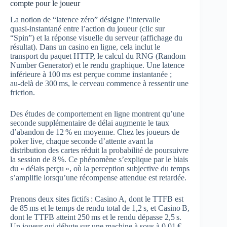
compte pour le joueur
La notion de “latence zéro” désigne l’intervalle
quasi‑instantané entre l’action du joueur (clic sur
“Spin”) et la réponse visuelle du serveur (affichage du
résultat). Dans un casino en ligne, cela inclut le
transport du paquet HTTP, le calcul du RNG (Random
Number Generator) et le rendu graphique. Une latence
inférieure à 100 ms est perçue comme instantanée ;
au‑delà de 300 ms, le cerveau commence à ressentir une
friction.
Des études de comportement en ligne montrent qu’une
seconde supplémentaire de délai augmente le taux
d’abandon de 12 % en moyenne. Chez les joueurs de
poker live, chaque seconde d’attente avant la
distribution des cartes réduit la probabilité de poursuivre
la session de 8 %. Ce phénomène s’explique par le biais
du « délais perçu », où la perception subjective du temps
s’amplifie lorsqu’une récompense attendue est retardée.
Prenons deux sites fictifs : Casino A, dont le TTFB est
de 85 ms et le temps de rendu total de 1,2 s, et Casino B,
dont le TTFB atteint 250 ms et le rendu dépasse 2,5 s.
Un joueur qui débute sur une machine à sous à 0,01 €