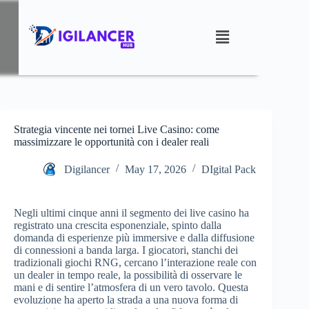
Strategia vincente nei tornei Live Casino: come
massimizzare le opportunità con i dealer reali
Digilancer
May 17, 2026
DIgital Pack
Negli ultimi cinque anni il segmento dei live casino ha
registrato una crescita esponenziale, spinto dalla
domanda di esperienze più immersive e dalla diffusione
di connessioni a banda larga. I giocatori, stanchi dei
tradizionali giochi RNG, cercano l’interazione reale con
un dealer in tempo reale, la possibilità di osservare le
mani e di sentire l’atmosfera di un vero tavolo. Questa
evoluzione ha aperto la strada a una nuova forma di