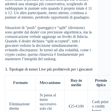
adotterà una strategia più conservativa, scegliendo di
raddoppiare le puntate solo quando il proprio totale è 11
o 12. Un altro partecipante, meno attento, continua a
puntare al minimo, perdendo opportunità di guadagno.
Situazioni di “push” (pareggio) e “split” (divisione)
sono gestite dal dealer con precisione algoritmica, ma la
comunicazione verbale aggiunge un livello di fiducia.
Quando il dealer dichiara “split accepted”, tutti i
giocatori vedono la decisione simultaneamente,
evitando discrepanze. In tornei ad alta volatilità, come i
crypto casino, questa chiarezza è fondamentale per
mantenere l’integrità del ranking.
3. Tipologie di tornei Live più profittevoli per i giocatori
Buy‑in
Premio
Formato
Meccanismo
medio
tipico
Si passa al
turno
Cash prize
Eliminazione
successivo
€25‑€100
o crediti
diretta
solo chi
bonus