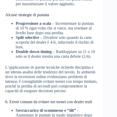
per massimizzare il valore aggiunto.
Alcune strategie di puntata
Progressione a scala
– Incrementare la puntata
di 10 % ogni volta che si vince, ma resettare al
livello base dopo una perdita.
Split selective
– Dividere solo quando la carta
scoperta del dealer è 4‑6, riducendo il rischio di
bust.
Double down timing
– Raddoppiare su 11 o 10
solo se il dealer mostra una carta debole (2‑6).
L’applicazione di queste tecniche richiede disciplina e
un’attenta analisi delle tendenze del tavolo. In ambienti
dove la recensioni online evidenziano problemi di
latenza, è consigliabile evitare tornei con tempo limitato,
poiché la perdita di secondi può compromettere la
capacità di eseguire decisioni precise.
6. Errori comuni da evitare nei tornei con dealer reali
Sovraccarico di scommesse e “tilt”
–
Aumentare le puntate in modo impulsivo dopo