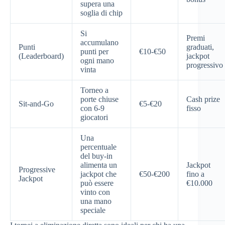
supera una
soglia di chip
Si
Premi
accumulano
Punti
graduati,
punti per
€10‑€50
(Leaderboard)
jackpot
ogni mano
progressivo
vinta
Torneo a
porte chiuse
Cash prize
Sit‑and‑Go
€5‑€20
con 6‑9
fisso
giocatori
Una
percentuale
del buy‑in
alimenta un
Jackpot
Progressive
jackpot che
€50‑€200
fino a
Jackpot
può essere
€10.000
vinto con
una mano
speciale