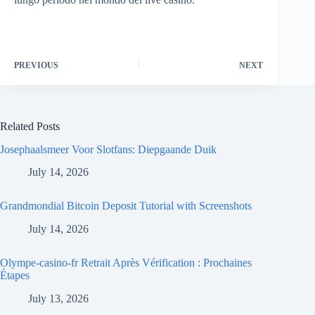
PREVIOUS
NEXT
Related Posts
Josephaalsmeer Voor Slotfans: Diepgaande Duik
July 14, 2026
Grandmondial Bitcoin Deposit Tutorial with Screenshots
July 14, 2026
Olympe-casino-fr Retrait Après Vérification : Prochaines
Étapes
July 13, 2026