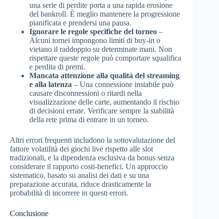
una serie di perdite porta a una rapida erosione
del bankroll. È meglio mantenere la progressione
pianificata e prendersi una pausa.
Ignorare le regole specifiche del torneo
–
Alcuni tornei impongono limiti di buy‑in o
vietano il raddoppio su determinate mani. Non
rispettare queste regole può comportare squalifica
e perdita di premi.
Mancata attenzione alla qualità del streaming
e alla latenza
– Una connessione instabile può
causare disconnessioni o ritardi nella
visualizzazione delle carte, aumentando il rischio
di decisioni errate. Verificare sempre la stabilità
della rete prima di entrare in un torneo.
Altri errori frequenti includono la sottovalutazione del
fattore volatilità dei giochi live rispetto alle slot
tradizionali, e la dipendenza esclusiva da bonus senza
considerare il rapporto costi‑benefici. Un approccio
sistematico, basato su analisi dei dati e su una
preparazione accurata, riduce drasticamente la
probabilità di incorrere in questi errori.
Conclusione