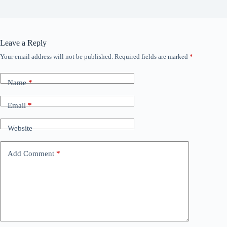
Leave a Reply
Your email address will not be published.
Required fields are marked
*
Name
*
Email
*
Website
Add Comment
*