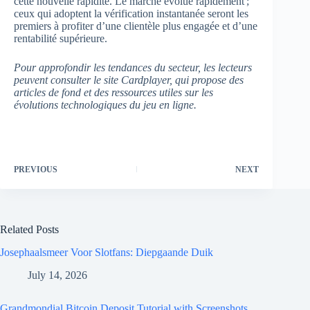
cette nouvelle rapidité. Le marché évolue rapidement ;
ceux qui adoptent la vérification instantanée seront les
premiers à profiter d’une clientèle plus engagée et d’une
rentabilité supérieure.
Pour approfondir les tendances du secteur, les lecteurs
peuvent consulter le site Cardplayer, qui propose des
articles de fond et des ressources utiles sur les
évolutions technologiques du jeu en ligne.
PREVIOUS
NEXT
Related Posts
Josephaalsmeer Voor Slotfans: Diepgaande Duik
July 14, 2026
Grandmondial Bitcoin Deposit Tutorial with Screenshots