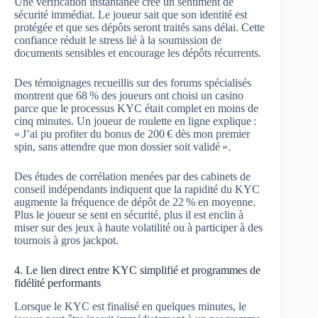
Une vérification instantanée crée un sentiment de
sécurité immédiat. Le joueur sait que son identité est
protégée et que ses dépôts seront traités sans délai. Cette
confiance réduit le stress lié à la soumission de
documents sensibles et encourage les dépôts récurrents.
Des témoignages recueillis sur des forums spécialisés
montrent que 68 % des joueurs ont choisi un casino
parce que le processus KYC était complet en moins de
cinq minutes. Un joueur de roulette en ligne explique :
« J’ai pu profiter du bonus de 200 € dès mon premier
spin, sans attendre que mon dossier soit validé ».
Des études de corrélation menées par des cabinets de
conseil indépendants indiquent que la rapidité du KYC
augmente la fréquence de dépôt de 22 % en moyenne.
Plus le joueur se sent en sécurité, plus il est enclin à
miser sur des jeux à haute volatilité ou à participer à des
tournois à gros jackpot.
4. Le lien direct entre KYC simplifié et programmes de
fidélité performants
Lorsque le KYC est finalisé en quelques minutes, le