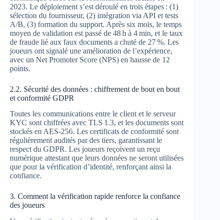
2023. Le déploiement s’est déroulé en trois étapes : (1)
sélection du fournisseur, (2) intégration via API et tests
A/B, (3) formation du support. Après six mois, le temps
moyen de validation est passé de 48 h à 4 min, et le taux
de fraude lié aux faux documents a chuté de 27 %. Les
joueurs ont signalé une amélioration de l’expérience,
avec un Net Promoter Score (NPS) en hausse de 12
points.
2.2. Sécurité des données : chiffrement de bout en bout
et conformité GDPR
Toutes les communications entre le client et le serveur
KYC sont chiffrées avec TLS 1.3, et les documents sont
stockés en AES‑256. Les certificats de conformité sont
régulièrement audités par des tiers, garantissant le
respect du GDPR. Les joueurs reçoivent un reçu
numérique attestant que leurs données ne seront utilisées
que pour la vérification d’identité, renforçant ainsi la
confiance.
3. Comment la vérification rapide renforce la confiance
des joueurs