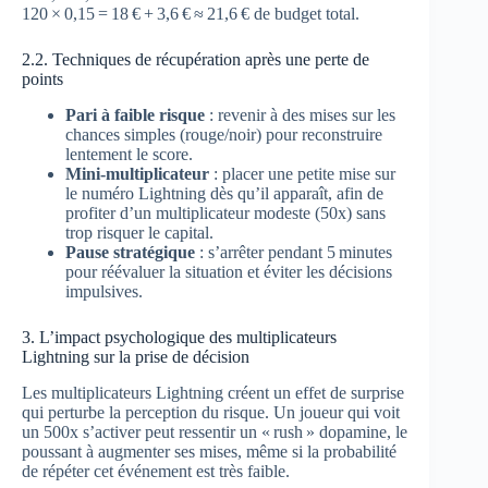
120 × 0,15 = 18 € + 3,6 € ≈ 21,6 € de budget total.
2.2. Techniques de récupération après une perte de
points
Pari à faible risque
: revenir à des mises sur les
chances simples (rouge/noir) pour reconstruire
lentement le score.
Mini‑multiplicateur
: placer une petite mise sur
le numéro Lightning dès qu’il apparaît, afin de
profiter d’un multiplicateur modeste (50x) sans
trop risquer le capital.
Pause stratégique
: s’arrêter pendant 5 minutes
pour réévaluer la situation et éviter les décisions
impulsives.
3. L’impact psychologique des multiplicateurs
Lightning sur la prise de décision
Les multiplicateurs Lightning créent un effet de surprise
qui perturbe la perception du risque. Un joueur qui voit
un 500x s’activer peut ressentir un « rush » dopamine, le
poussant à augmenter ses mises, même si la probabilité
de répéter cet événement est très faible.