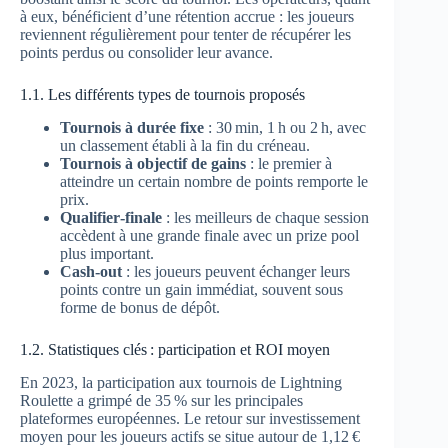
à eux, bénéficient d’une rétention accrue : les joueurs
reviennent régulièrement pour tenter de récupérer les
points perdus ou consolider leur avance.
1.1. Les différents types de tournois proposés
Tournois à durée fixe
: 30 min, 1 h ou 2 h, avec
un classement établi à la fin du créneau.
Tournois à objectif de gains
: le premier à
atteindre un certain nombre de points remporte le
prix.
Qualifier‑finale
: les meilleurs de chaque session
accèdent à une grande finale avec un prize pool
plus important.
Cash‑out
: les joueurs peuvent échanger leurs
points contre un gain immédiat, souvent sous
forme de bonus de dépôt.
1.2. Statistiques clés : participation et ROI moyen
En 2023, la participation aux tournois de Lightning
Roulette a grimpé de 35 % sur les principales
plateformes européennes. Le retour sur investissement
moyen pour les joueurs actifs se situe autour de 1,12 €