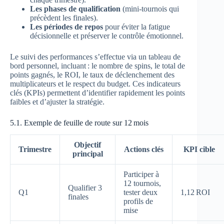
Les phases de qualification
(mini‑tournois qui
précèdent les finales).
Les périodes de repos
pour éviter la fatigue
décisionnelle et préserver le contrôle émotionnel.
Le suivi des performances s’effectue via un tableau de
bord personnel, incluant : le nombre de spins, le total de
points gagnés, le ROI, le taux de déclenchement des
multiplicateurs et le respect du budget. Ces indicateurs
clés (KPIs) permettent d’identifier rapidement les points
faibles et d’ajuster la stratégie.
5.1. Exemple de feuille de route sur 12 mois
Objectif
Trimestre
Actions clés
KPI cible
principal
Participer à
12 tournois,
Qualifier 3
Q1
tester deux
1,12 ROI
finales
profils de
mise