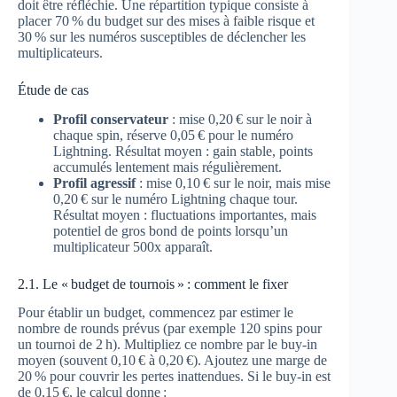
doit être réfléchie. Une répartition typique consiste à
placer 70 % du budget sur des mises à faible risque et
30 % sur les numéros susceptibles de déclencher les
multiplicateurs.
Étude de cas
Profil conservateur
: mise 0,20 € sur le noir à
chaque spin, réserve 0,05 € pour le numéro
Lightning. Résultat moyen : gain stable, points
accumulés lentement mais régulièrement.
Profil agressif
: mise 0,10 € sur le noir, mais mise
0,20 € sur le numéro Lightning chaque tour.
Résultat moyen : fluctuations importantes, mais
potentiel de gros bond de points lorsqu’un
multiplicateur 500x apparaît.
2.1. Le « budget de tournois » : comment le fixer
Pour établir un budget, commencez par estimer le
nombre de rounds prévus (par exemple 120 spins pour
un tournoi de 2 h). Multipliez ce nombre par le buy‑in
moyen (souvent 0,10 € à 0,20 €). Ajoutez une marge de
20 % pour couvrir les pertes inattendues. Si le buy‑in est
de 0,15 €, le calcul donne :