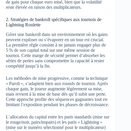
de gain pour chaque euro misé, bien que la volatilité
reste élevée en raison des multiplicateurs.
2. Stratégies de bankroll spécifiques aux tournois de
Lightning Roulette
Gérer une bankroll dans un environnement où les gains
peuvent exploser ou s’évaporer en un tour est crucial.
La première règle consiste à ne jamais engager plus de
5 % de son capital total sur une même session de
tournoi. Cette marge de sécurité permet d’absorber les
séries de pertes sans compromettre la capacité à rester
compétitif jusqu’à la fin.
Les méthodes de mise progressive, comme la technique
« Paroli », s’adaptent bien aux rounds de tournoi. Après
chaque gain, le joueur augmente légèrement sa mise,
mais revient à la mise de base dès qu’il subit une perte.
Cette approche profite des séquences gagnantes tout en
limitant l’exposition pendant les phases de décroissance.
L’allocation du capital entre les paris standards (mise sur
le rouge/noir, pairs/impairs) et les paris « Lightning »
(mise sur le numéro sélectionné pour le multiplicateur)