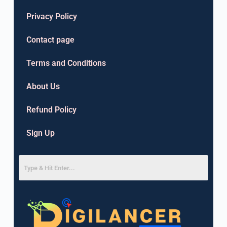
Privacy Policy
Contact page
Terms and Conditions
About Us
Refund Policy
Sign Up