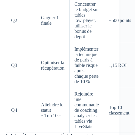
Concentrer
le budget sur
tables
Gagner 1
Q2
low‑player,
+500 points
finale
utiliser le
bonus de
dépôt
Implémenter
la technique
de paris à
Optimiser la
Q3
faible risque
1,15 ROI
récupération
après
chaque perte
de 10 %
Rejoindre
une
Atteindre le
communauté
Top 10
Q4
statut
de coaching,
classement
« Top 10 »
analyser les
tables via
LiveStats