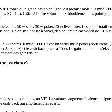
VIP Bronze d’un grand casino en ligne. Au premier mois, il a misé 2 0
nts (C = 1,2). Grâce à l’offre « Sunshine » (doublement des points), il 
€.
tefeuille : 50 % slots, 30 % poker, 20 % live dealer. Les points totalisen
e bonus. Son statut passe à Silver, débloquant un cash‑back de 10 % su
2 000 points. Il mise 6 000 € avec un focus sur le poker (coefficient 1,
mer Jackpot ») et le cash‑back passe à 15 %. Le gain additionnel s’élève
n compte des gains de jeu.
nne, variance)
re de sessions et le niveau VIP. La variance augmente également, signe
e cash‑back qui amortissent les écarts.