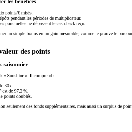
r les bénéfices
tio points/€ misés.
épôts pendant les périodes de multiplicateur.
rtes ponctuelles ne dépassent le cash‑back reçu.
ormer un simple bonus en un gain mesurable, comme le prouve le parcou
valeur des points
k saisonnier
ck « Sunshine ». Il comprend :
de 30x.
P est de 97,2 %.
de points doublés.
non seulement des fonds supplémentaires, mais aussi un surplus de poin