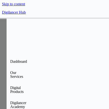
Skip to content
Digilancer Hub
Dashboard
Our
Services
Digital
Products
Digilancer
Academy