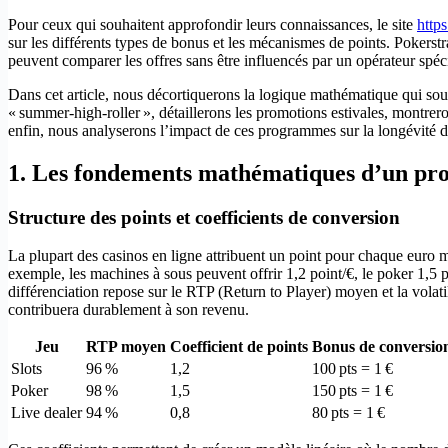
Pour ceux qui souhaitent approfondir leurs connaissances, le site
http
sur les différents types de bonus et les mécanismes de points. Pokerst
peuvent comparer les offres sans être influencés par un opérateur spéc
Dans cet article, nous décortiquerons la logique mathématique qui sou
« summer‑high‑roller », détaillerons les promotions estivales, montre
enfin, nous analyserons l’impact de ces programmes sur la longévité du 
1. Les fondements mathématiques d’un pr
Structure des points et coefficients de conversion
La plupart des casinos en ligne attribuent un point pour chaque euro mi
exemple, les machines à sous peuvent offrir 1,2 point/€, le poker 1,5 p
différenciation repose sur le RTP (Return to Player) moyen et la volatil
contribuera durablement à son revenu.
Jeu
RTP moyen
Coefficient de points
Bonus de conversio
Slots
96 %
1,2
100 pts = 1 €
Poker
98 %
1,5
150 pts = 1 €
Live dealer
94 %
0,8
80 pts = 1 €