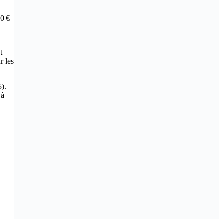
00 €
a
t
r les
5).
 à