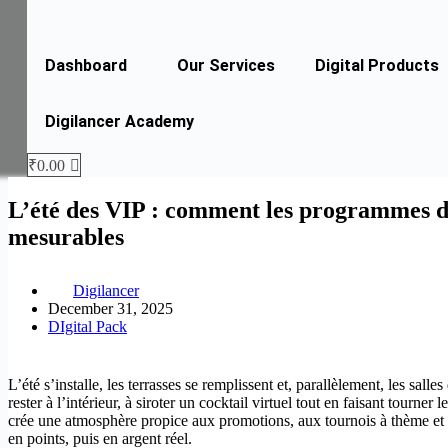
Dashboard
Our Services
Digital Products
Digilancer Academy
₹
0.00
L’été des VIP : comment les programmes de
mesurables
Digilancer
December 31, 2025
DIgital Pack
L’été s’installe, les terrasses se remplissent et, parallèlement, les salle
rester à l’intérieur, à siroter un cocktail virtuel tout en faisant tourne
crée une atmosphère propice aux promotions, aux tournois à thème et 
en points, puis en argent réel.