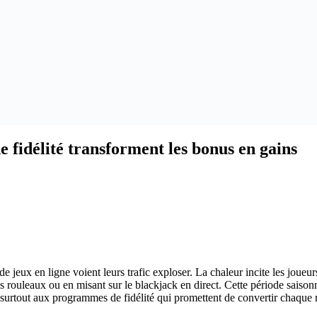
 fidélité transforment les bonus en gains
s de jeux en ligne voient leurs trafic exploser. La chaleur incite les joueur
r les rouleaux ou en misant sur le blackjack en direct. Cette période saison
surtout aux programmes de fidélité qui promettent de convertir chaque