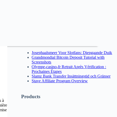
Josephaalsmeer Voor Slotfans: Diepgaande Duik
Grandmondial Bitcoin Deposit Tutorial with
Screenshots
Olympe-casino-fr Retrait Après Vérification :
Prochaines Étapes
Slamz Bank Transfer Insättningstid och Gränser
Stave Affiliate Program Overview
Products
s à
nière
 mise