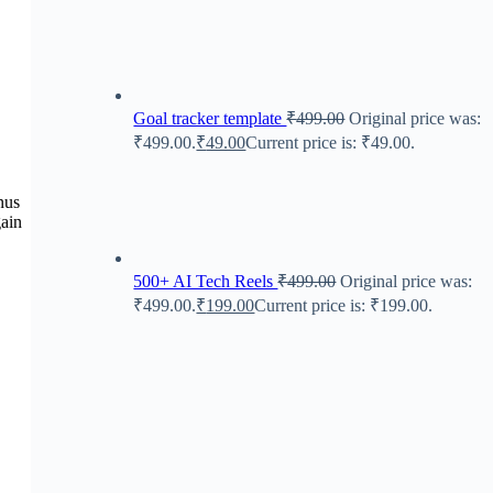
Goal tracker template
₹
499.00
Original price was:
₹499.00.
₹
49.00
Current price is: ₹49.00.
nus
gain
500+ AI Tech Reels
₹
499.00
Original price was:
₹499.00.
₹
199.00
Current price is: ₹199.00.