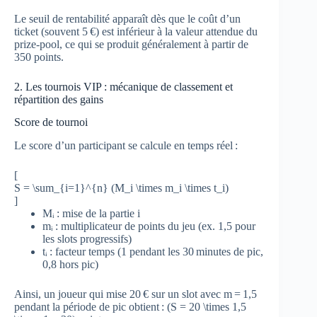
Le seuil de rentabilité apparaît dès que le coût d’un
ticket (souvent 5 €) est inférieur à la valeur attendue du
prize‑pool, ce qui se produit généralement à partir de
350 points.
2. Les tournois VIP : mécanique de classement et
répartition des gains
Score de tournoi
Le score d’un participant se calcule en temps réel :
[
S = \sum_{i=1}^{n} (M_i \times m_i \times t_i)
]
Mᵢ : mise de la partie i
mᵢ : multiplicateur de points du jeu (ex. 1,5 pour
les slots progressifs)
tᵢ : facteur temps (1 pendant les 30 minutes de pic,
0,8 hors pic)
Ainsi, un joueur qui mise 20 € sur un slot avec m = 1,5
pendant la période de pic obtient : (S = 20 \times 1,5