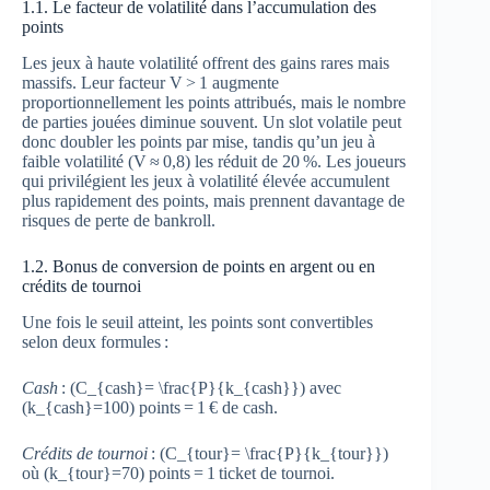
1.1. Le facteur de volatilité dans l’accumulation des
points
Les jeux à haute volatilité offrent des gains rares mais
massifs. Leur facteur V > 1 augmente
proportionnellement les points attribués, mais le nombre
de parties jouées diminue souvent. Un slot volatile peut
donc doubler les points par mise, tandis qu’un jeu à
faible volatilité (V ≈ 0,8) les réduit de 20 %. Les joueurs
qui privilégient les jeux à volatilité élevée accumulent
plus rapidement des points, mais prennent davantage de
risques de perte de bankroll.
1.2. Bonus de conversion de points en argent ou en
crédits de tournoi
Une fois le seuil atteint, les points sont convertibles
selon deux formules :
Cash
: (C_{cash}= \frac{P}{k_{cash}}) avec
(k_{cash}=100) points = 1 € de cash.
Crédits de tournoi
: (C_{tour}= \frac{P}{k_{tour}})
où (k_{tour}=70) points = 1 ticket de tournoi.