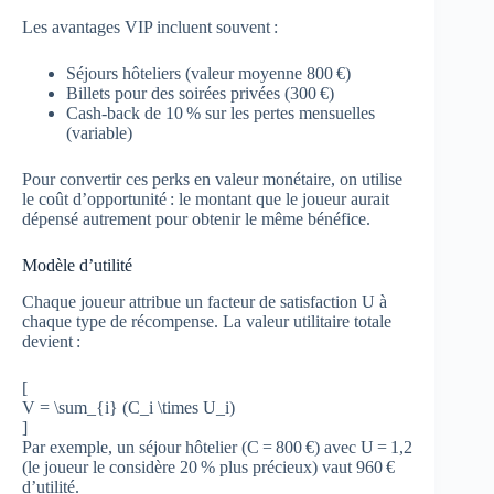
Les avantages VIP incluent souvent :
Séjours hôteliers (valeur moyenne 800 €)
Billets pour des soirées privées (300 €)
Cash‑back de 10 % sur les pertes mensuelles
(variable)
Pour convertir ces perks en valeur monétaire, on utilise
le coût d’opportunité : le montant que le joueur aurait
dépensé autrement pour obtenir le même bénéfice.
Modèle d’utilité
Chaque joueur attribue un facteur de satisfaction U à
chaque type de récompense. La valeur utilitaire totale
devient :
[
V = \sum_{i} (C_i \times U_i)
]
Par exemple, un séjour hôtelier (C = 800 €) avec U = 1,2
(le joueur le considère 20 % plus précieux) vaut 960 €
d’utilité.