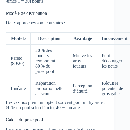
\times 1 = 30) points.
Modèle de distribution
Deux approches sont courantes :
Modèle
Description
Avantage
Inconvénient
20 % des
joueurs
Motive les
Peut
Pareto
remportent
gros
décourager
(80/20)
80 % du
joueurs
les petits
prize‑pool
Répartition
Réduit le
Perception
Linéaire
proportionnelle
potentiel de
d’équité
au score
gros gains
Les casinos premium optent souvent pour un hybride :
60 % du pool selon Pareto, 40 % linéaire.
Calcul du prize pool
Le prize‑pool provient d’un pourcentage du rake