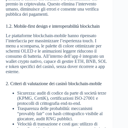
premio in criptovaluta. Questo elimina l’intervento
umano, diminuisce gli errori e consente una verifica
pubblica dei pagamenti.
1.2. Mobile‑first design e interoperabilità blockchain
Le piattaforme blockchain‑mobile hanno ripensato
l’interfaccia per massimizzare l’esperienza touch. I
menu a scomparsa, le palette di colore ottimizzate per
schermi OLED e le animazioni leggere riducono il
consumo di batteria. All’interno dell’app è integrato un
wallet crypto nativo, capace di gestire ETH, BNB, SOL
e token specifici del casinò, senza dover ricorrere a app
esterne.
2. Criteri di valutazione dei casinò blockchain‑mobile
Sicurezza: audit di codice da parte di società terze
(KPMG, CertiK), certificazioni ISO‑27001 e
protocolli di crittografia end‑to‑end.
Trasparenza delle probabilità: meccanismi
“provably fair” con hash crittografico visibile al
giocatore, audit RNG pubblici.
Velocità di transazione e costi gas: utilizzo di