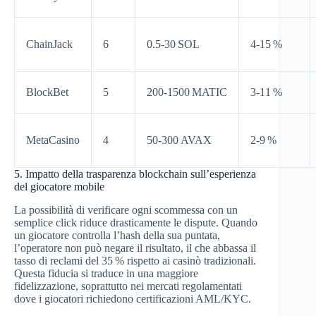
ChainJack
6
0.5‑30 SOL
4‑15 %
BlockBet
5
200‑1500 MATIC
3‑11 %
MetaCasino
4
50‑300 AVAX
2‑9 %
5. Impatto della trasparenza blockchain sull’esperienza
del giocatore mobile
La possibilità di verificare ogni scommessa con un
semplice click riduce drasticamente le dispute. Quando
un giocatore controlla l’hash della sua puntata,
l’operatore non può negare il risultato, il che abbassa il
tasso di reclami del 35 % rispetto ai casinò tradizionali.
Questa fiducia si traduce in una maggiore
fidelizzazione, soprattutto nei mercati regolamentati
dove i giocatori richiedono certificazioni AML/KYC.