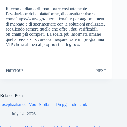
Raccomandiamo di monitorare costantemente
l’evoluzione delle piattaforme, di consultare risorse
come https://www.go-international.it/ per aggiornamenti
di mercato e di sperimentare con le soluzioni analizzate,
scegliendo sempre quella che offre i dati verificabili
on‑chain più completi. La scelta più informata rimane
quella basata su sicurezza, trasparenza e un programma
VIP che si allinea al proprio stile di gioco.
PREVIOUS
NEXT
Related Posts
Josephaalsmeer Voor Slotfans: Diepgaande Duik
July 14, 2026