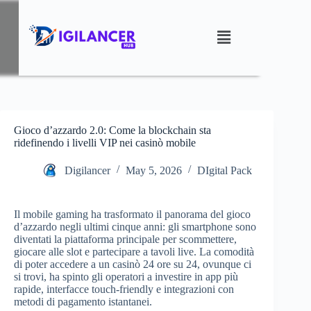
Gioco d’azzardo 2.0: Come la blockchain sta
ridefinendo i livelli VIP nei casinò mobile
Digilancer
May 5, 2026
DIgital Pack
Il mobile gaming ha trasformato il panorama del gioco
d’azzardo negli ultimi cinque anni: gli smartphone sono
diventati la piattaforma principale per scommettere,
giocare alle slot e partecipare a tavoli live. La comodità
di poter accedere a un casinò 24 ore su 24, ovunque ci
si trovi, ha spinto gli operatori a investire in app più
rapide, interfacce touch‑friendly e integrazioni con
metodi di pagamento istantanei.