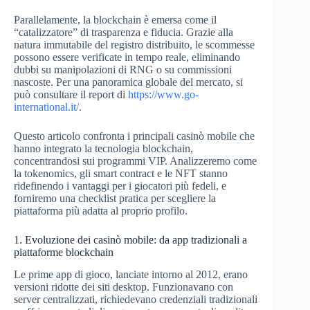
Parallelamente, la blockchain è emersa come il
“catalizzatore” di trasparenza e fiducia. Grazie alla
natura immutabile del registro distribuito, le scommesse
possono essere verificate in tempo reale, eliminando
dubbi su manipolazioni di RNG o su commissioni
nascoste. Per una panoramica globale del mercato, si
può consultare il report di
https://www.go-
international.it/
.
Questo articolo confronta i principali casinò mobile che
hanno integrato la tecnologia blockchain,
concentrandosi sui programmi VIP. Analizzeremo come
la tokenomics, gli smart contract e le NFT stanno
ridefinendo i vantaggi per i giocatori più fedeli, e
forniremo una checklist pratica per scegliere la
piattaforma più adatta al proprio profilo.
1. Evoluzione dei casinò mobile: da app tradizionali a
piattaforme blockchain
Le prime app di gioco, lanciate intorno al 2012, erano
versioni ridotte dei siti desktop. Funzionavano con
server centralizzati, richiedevano credenziali tradizionali