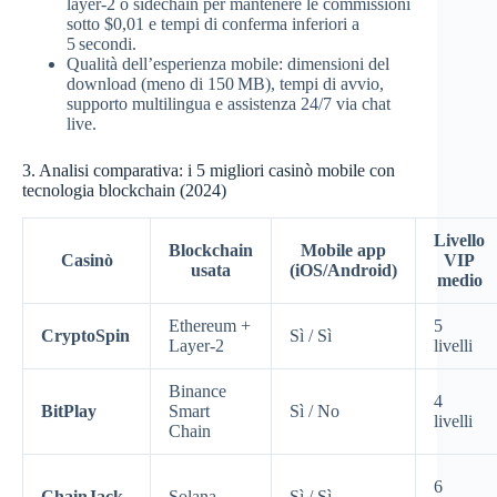
layer‑2 o sidechain per mantenere le commissioni
sotto $0,01 e tempi di conferma inferiori a
5 secondi.
Qualità dell’esperienza mobile: dimensioni del
download (meno di 150 MB), tempi di avvio,
supporto multilingua e assistenza 24/7 via chat
live.
3. Analisi comparativa: i 5 migliori casinò mobile con
tecnologia blockchain (2024)
Livello
Blockchain
Mobile app
Casinò
VIP
usata
(iOS/Android)
medio
Ethereum +
5
CryptoSpin
Sì / Sì
Layer‑2
livelli
Binance
4
BitPlay
Smart
Sì / No
livelli
Chain
6
ChainJack
Solana
Sì / Sì