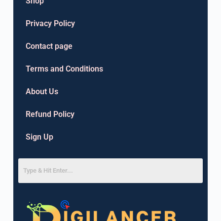
Shop
Privacy Policy
Contact page
Terms and Conditions
About Us
Refund Policy
Sign Up