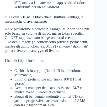
VIP, tuttavia la mancanza di app Android riduce
la fruibilità per utenti Android.
4. I livelli VIP nella blockchain: struttura, vantaggi e
meccaniche di avanzamento
Nelle piattaforme blockchain, i ranghi VIP non sono più
solo basati su volume di gioco, ma su token specifici.
Gli NFT rappresentano badge unici (ad esempio
“Golden Dragon”) e conferiscono privilegi permanenti,
mentre gli utility token (es. $CSP) vengono “stakingati”
per accelerare il passaggio di livello.
I benefici tipici includono:
Cashback in crypto (fino al 15 % del volume
settimanale).
Limiti di prelievo più alti (fino a 100 BTC al
giorno).
Account manager dedicato, assistenza 24/7 e
inviti a eventi live‑dealer esclusivi.
Bonus di benvenuto aggiuntivi, tornei VIP con
jackpot progressivi e accesso a slot non AAMS
con RTP superiore al 98 %.