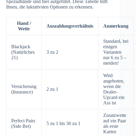
Spezialhände sind hier aufgeführt. Diese Tabelle hilft
Ihnen, die lukrativsten Optionen zu erkennen.
Hand /
Auszahlungsverhältnis
Anmerkung
Wette
Standard, bei
Blackjack
einigen
(Natürliches
3 zu 2
Varianten
21)
nur 6 zu 5 –
meiden!
Wird
angeboten,
Versicherung
wenn die
2 zu 1
(Insurance)
Dealer-
Upcard ein
Ass ist
Zusatzwette
Perfect Pairs
auf ein Paar
5 zu 1 bis 30 zu 1
(Side Bet)
als erste
Karten