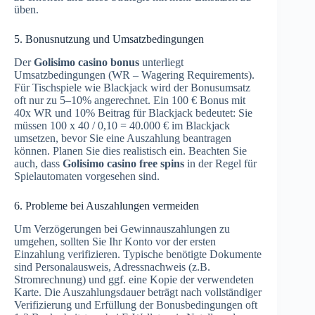
üben.
5. Bonusnutzung und Umsatzbedingungen
Der
Golisimo casino bonus
unterliegt
Umsatzbedingungen (WR – Wagering Requirements).
Für Tischspiele wie Blackjack wird der Bonusumsatz
oft nur zu 5–10% angerechnet. Ein 100 € Bonus mit
40x WR und 10% Beitrag für Blackjack bedeutet: Sie
müssen 100 x 40 / 0,10 = 40.000 € im Blackjack
umsetzen, bevor Sie eine Auszahlung beantragen
können. Planen Sie dies realistisch ein. Beachten Sie
auch, dass
Golisimo casino free spins
in der Regel für
Spielautomaten vorgesehen sind.
6. Probleme bei Auszahlungen vermeiden
Um Verzögerungen bei Gewinnauszahlungen zu
umgehen, sollten Sie Ihr Konto vor der ersten
Einzahlung verifizieren. Typische benötigte Dokumente
sind Personalausweis, Adressnachweis (z.B.
Stromrechnung) und ggf. eine Kopie der verwendeten
Karte. Die Auszahlungsdauer beträgt nach vollständiger
Verifizierung und Erfüllung der Bonusbedingungen oft