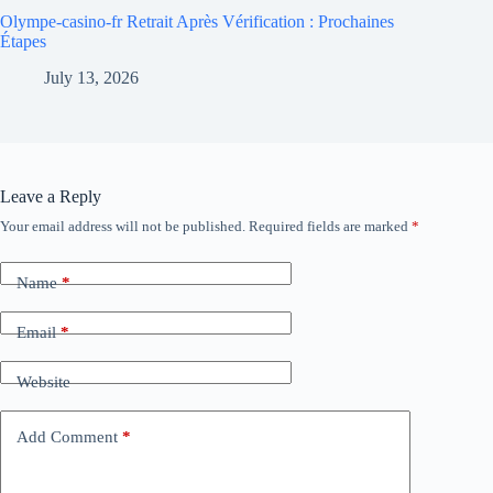
Olympe-casino-fr Retrait Après Vérification : Prochaines
Étapes
July 13, 2026
Leave a Reply
Your email address will not be published.
Required fields are marked
*
Name
*
Email
*
Website
Add Comment
*