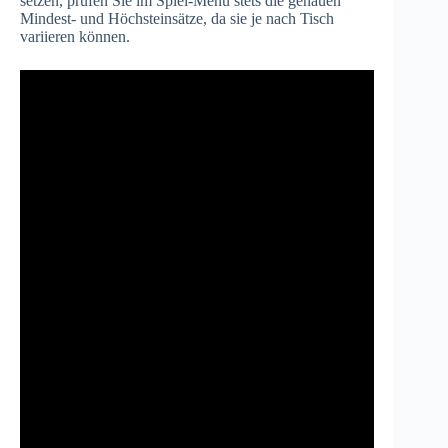
setzen, prüfen Sie im Spiel-Menü stets die genauen
Mindest- und Höchsteinsätze, da sie je nach Tisch
variieren können.