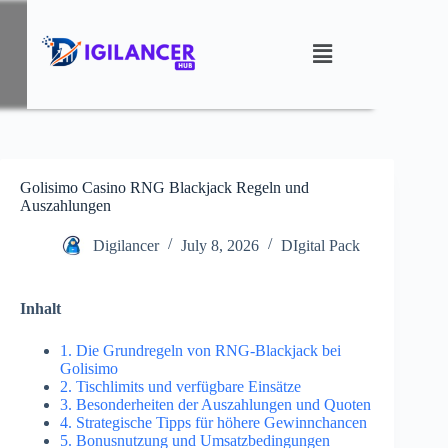
Golisimo Casino RNG Blackjack Regeln und
Auszahlungen
Digilancer
July 8, 2026
DIgital Pack
Inhalt
1. Die Grundregeln von RNG-Blackjack bei
Golisimo
2. Tischlimits und verfügbare Einsätze
3. Besonderheiten der Auszahlungen und Quoten
4. Strategische Tipps für höhere Gewinnchancen
5. Bonusnutzung und Umsatzbedingungen