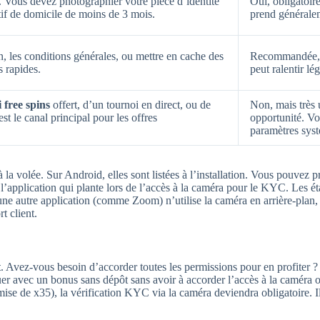
 Vous devez photographier votre pièce d’identité
Oui, obligatoire
catif de domicile de moins de 3 mois.
prend générale
n, les conditions générales, ou mettre en cache des
Recommandée, m
 rapides.
peut ralentir lé
 free spins
offert, d’un tournoi en direct, ou de
Non, mais très
est le canal principal pour les offres
opportunité. Vo
paramètres sys
la volée. Sur Android, elles sont listées à l’installation. Vous pouvez p
l’application qui plante lors de l’accès à la caméra pour le KYC. Les 
ne autre application (comme Zoom) n’utilise la caméra en arrière-plan, 
t client.
t
. Avez-vous besoin d’accorder toutes les permissions pour en profiter 
er avec un bonus sans dépôt sans avoir à accorder l’accès à la caméra o
se de x35), la vérification KYC via la caméra deviendra obligatoire. Il 