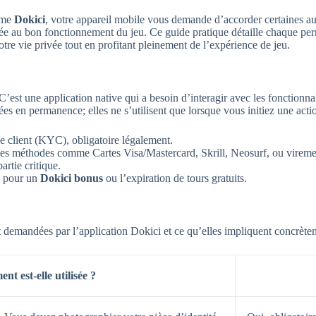
omme
Dokici
, votre appareil mobile vous demande d’accorder certaines a
 liée au bon fonctionnement du jeu. Ce guide pratique détaille chaque per
otre vie privée tout en profitant pleinement de l’expérience de jeu.
est une application native qui a besoin d’interagir avec les fonctionnal
ées en permanence; elles ne s’utilisent que lorsque vous initiez une actio
 client (KYC), obligatoire légalement.
a des méthodes comme Cartes Visa/Mastercard, Skrill, Neosurf, ou vireme
artie critique.
s pour un
Dokici bonus
ou l’expiration de tours gratuits.
 demandées par l’application Dokici et ce qu’elles impliquent concrètem
t est-elle utilisée ?