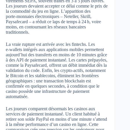
virements SEPA, souvent traités en 3 à 5 jours ouvrés.
Les joueurs devaient accepter ce délai comme le prix de
la commodité du jeu en ligne. L’apparition des
porte‑monnaies électroniques – Neteller, Skrill,
Paysafecard – a réduit ce laps de temps à 24 h, voire
moins, en contournant les réseaux bancaires
traditionnels.
La vraie rupture est arrivée avec les fintechs. Les
e‑wallets intégrés aux applications mobiles permettent
aujourd’hui des transferts en moins de 10 minutes grâce
à des API de paiement instantané. Les cartes prépayées,
comme la Paysafecard, offrent un débit immédiat dès la
validation du code. Enfin, les crypto‑actifs, notamment
le Bitcoin et les stablecoins, éliminent les frontières
géographiques : une transaction blockchain est
confirmée en quelques secondes, à condition que le
casino possède une infrastructure de paiement
automatisée.
Les joueurs comparent désormais les casinos aux
services de paiement instantané. Un client habitué à
retirer son solde PayPal en moins d’une minute s’attend
à la même performance d’un casino en ligne. Cette
comparaison crée une pression sur les opérateurs pour