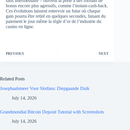
sans intermédiaire – ouvrent la porte à des formats de
bonus encore plus agressifs, comme l’instant‑cash‑back.
Ces évolutions laissent entrevoir un futur où chaque
gain pourra être retiré en quelques secondes, faisant du
paiement le jour même la règle d’or de l’industrie du
casino en ligne.
PREVIOUS
NEXT
Related Posts
Josephaalsmeer Voor Slotfans: Diepgaande Duik
July 14, 2026
Grandmondial Bitcoin Deposit Tutorial with Screenshots
July 14, 2026