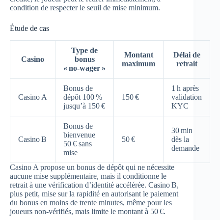
condition de respecter le seuil de mise minimum.
Étude de cas
Type de
Montant
Délai de
Casino
bonus
maximum
retrait
« no‑wager »
Bonus de
1 h après
Casino A
dépôt 100 %
150 €
validation
jusqu’à 150 €
KYC
Bonus de
30 min
bienvenue
Casino B
50 €
dès la
50 € sans
demande
mise
Casino A propose un bonus de dépôt qui ne nécessite
aucune mise supplémentaire, mais il conditionne le
retrait à une vérification d’identité accélérée. Casino B,
plus petit, mise sur la rapidité en autorisant le paiement
du bonus en moins de trente minutes, même pour les
joueurs non‑vérifiés, mais limite le montant à 50 €.