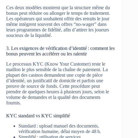
Ces deux modèles montrent que la structure même du
bonus peut réduire ou allonger le temps de traitement.
Les opérateurs qui souhaitent offrir des retraits le jour
même intègrent souvent des offres “no‑wager” dans
leurs programmes de fidélité, afin d’attirer les joueurs
soucieux de la liquidité.
3. Les exigences de vérification d’identité : comment les
bonus peuvent les accélérer ou les ralentir
Le processus KYC (Know Your Customer) reste le
maillon le plus sensible de la chaîne de paiement. La
plupart des casinos demandent une copie de pièce
d’identité, un justificatif de domicile et parfois une
preuve de source de fonds. Cette procédure peut
prendre de quelques heures à plusieurs jours, selon le
volume de demandes et la qualité des documents
fournis.
KYC standard vs KYC simplifié
Standard : upload manuel des documents,
vérification humaine, délai moyen de 48 h.
Simplifié : utilisation de services