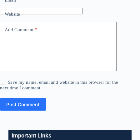
Website
Add Comment
*
Save my name, email and website in this browser for the
next time I comment.
Post Comment
Important Links