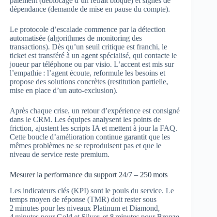
paiement (déblocage d’un retrait bloqué) et signes de
dépendance (demande de mise en pause du compte).
Le protocole d’escalade commence par la détection
automatisée (algorithmes de monitoring des
transactions). Dès qu’un seuil critique est franchi, le
ticket est transféré à un agent spécialisé, qui contacte le
joueur par téléphone ou par visio. L’accent est mis sur
l’empathie : l’agent écoute, reformule les besoins et
propose des solutions concrètes (restitution partielle,
mise en place d’un auto‑exclusion).
Après chaque crise, un retour d’expérience est consigné
dans le CRM. Les équipes analysent les points de
friction, ajustent les scripts IA et mettent à jour la FAQ.
Cette boucle d’amélioration continue garantit que les
mêmes problèmes ne se reproduisent pas et que le
niveau de service reste premium.
Mesurer la performance du support 24/7 – 250 mots
Les indicateurs clés (KPI) sont le pouls du service. Le
temps moyen de réponse (TMR) doit rester sous
2 minutes pour les niveaux Platinum et Diamond,
4 minutes pour Gold et Silver, et 8 minutes pour Bronze.