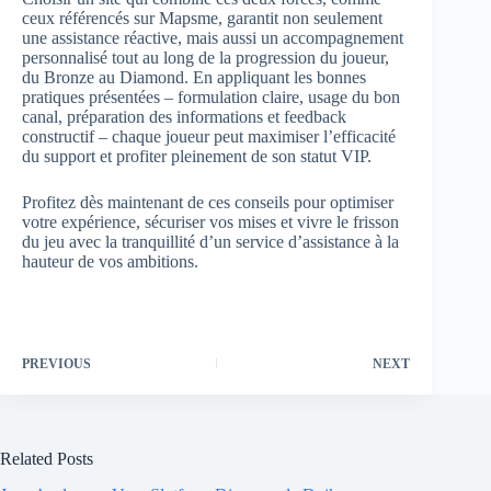
ceux référencés sur Mapsme, garantit non seulement
une assistance réactive, mais aussi un accompagnement
personnalisé tout au long de la progression du joueur,
du Bronze au Diamond. En appliquant les bonnes
pratiques présentées – formulation claire, usage du bon
canal, préparation des informations et feedback
constructif – chaque joueur peut maximiser l’efficacité
du support et profiter pleinement de son statut VIP.
Profitez dès maintenant de ces conseils pour optimiser
votre expérience, sécuriser vos mises et vivre le frisson
du jeu avec la tranquillité d’un service d’assistance à la
hauteur de vos ambitions.
PREVIOUS
NEXT
Related Posts