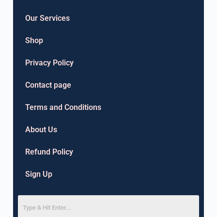
Our Services
Shop
Privacy Policy
Contact page
Terms and Conditions
About Us
Refund Policy
Sign Up